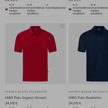
In 9
In 9
In 9
In 9
verschiedenen
verschiedenen
Individualisierbar
verschiedenen
verschiedene
Farben
Farben
Farben
Farben
erhältlich
erhältlich
erhältlich
erhältlich
HERREN BASICS POLOSHIRTS
HERREN BASICS POLOSHIR
JAKO Polo Organic Stretch
JAKO Polo Doubletex
34,99 €
34,99 €
In 9
In 9
In 8
In 8