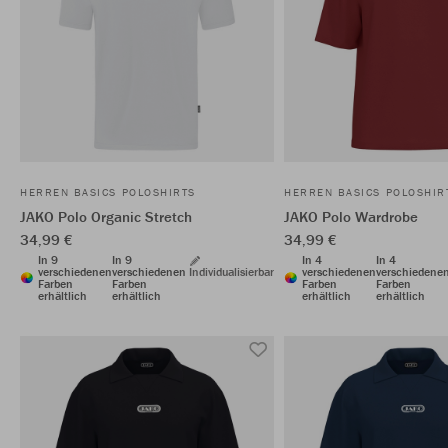
HERREN BASICS POLOSHIRTS
HERREN BASICS POLOSHIR
JAKO Polo Organic Stretch
JAKO Polo Wardrobe
34,99 €
34,99 €
In 9
In 9
In 4
In 4
verschiedenen
verschiedenen
Individualisierbar
verschiedenen
verschiedene
Farben
Farben
Farben
Farben
erhältlich
erhältlich
erhältlich
erhältlich