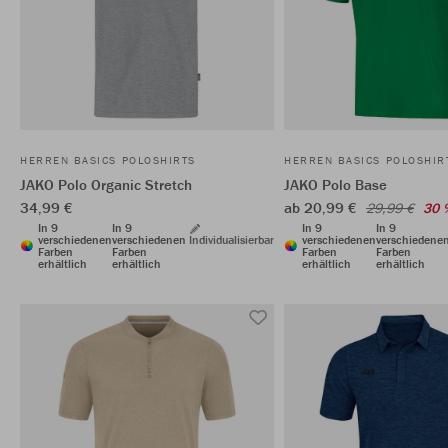
HERREN BASICS POLOSHIRTS
HERREN BASICS POLOSHIR
JAKO Polo Organic Stretch
JAKO Polo Base
34,99 €
ab 20,99 €
29,99 €
30 
In 9
In 9
In 9
In 9
verschiedenen
verschiedenen
Individualisierbar
verschiedenen
verschiedene
Farben
Farben
Farben
Farben
erhältlich
erhältlich
erhältlich
erhältlich