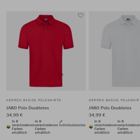
HERREN BASICS POLOSHIRTS
HERREN BASICS POLOSHIR
JAKO Polo Doubletex
JAKO Polo Doubletex
34,99 €
34,99 €
In 8
In 8
In 8
In 8
verschiedenen
verschiedenen
Individualisierbar
verschiedenen
verschiedene
Farben
Farben
Farben
Farben
erhältlich
erhältlich
erhältlich
erhältlich