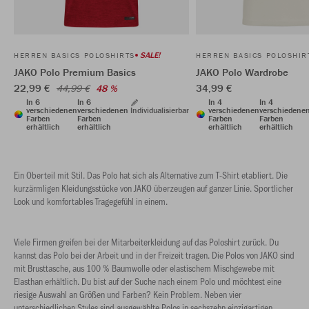
SALE!
HERREN BASICS POLOSHIRTS
HERREN BASICS POLOSHIR
JAKO Polo Premium Basics
JAKO Polo Wardrobe
22,99 €
34,99 €
44,99 €
48 %
In 6
In 6
In 4
In 4
verschiedenen
verschiedenen
Individualisierbar
verschiedenen
verschiedene
Farben
Farben
Farben
Farben
erhältlich
erhältlich
erhältlich
erhältlich
Ein Oberteil mit Stil. Das Polo hat sich als Alternative zum T-Shirt etabliert. Die
kurzärmligen Kleidungsstücke von JAKO überzeugen auf ganzer Linie. Sportlicher
Look und komfortables Tragegefühl in einem.
Viele Firmen greifen bei der Mitarbeiterkleidung auf das Poloshirt zurück. Du
kannst das Polo bei der Arbeit und in der Freizeit tragen. Die Polos von JAKO sind
mit Brusttasche, aus 100 % Baumwolle oder elastischem Mischgewebe mit
Elasthan erhältlich. Du bist auf der Suche nach einem Polo und möchtest eine
riesige Auswahl an Größen und Farben? Kein Problem. Neben vier
unterschiedlichen Styles sind ausgewählte Polos in sechszehn einzigartigen