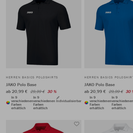
HERREN BASICS POLOSHIRTS
HERREN BASICS POLOSHIR
JAKO Polo Base
JAKO Polo Base
ab 20,99 €
ab 20,99 €
29,99 €
30 %
29,99 €
30 
In 9
In 9
In 9
In 9
verschiedenen
verschiedenen
Individualisierbar
verschiedenen
verschiedene
Farben
Farben
Farben
Farben
erhältlich
erhältlich
erhältlich
erhältlich