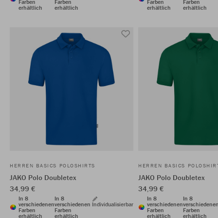
Farben
Farben
Farben
Farben
erhältlich
erhältlich
erhältlich
erhältlich
HERREN BASICS POLOSHIRTS
HERREN BASICS POLOSHIR
JAKO Polo Doubletex
JAKO Polo Doubletex
34,99 €
34,99 €
In 8
In 8
In 8
In 8
verschiedenen
verschiedenen
Individualisierbar
verschiedenen
verschiedene
Farben
Farben
Farben
Farben
erhältlich
erhältlich
erhältlich
erhältlich