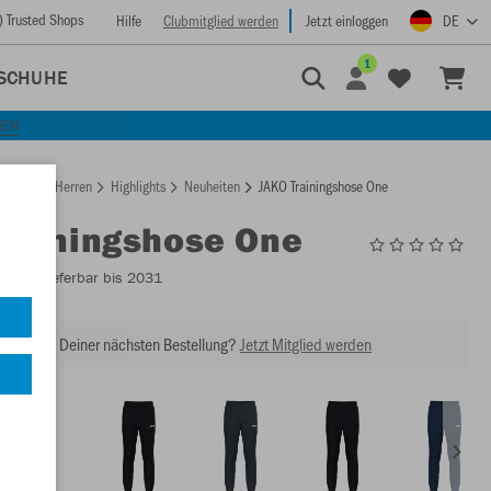
) Trusted Shops
Hilfe
Clubmitglied werden
Jetzt einloggen
DE
1
SCHUHE
KEN
rtseite
Herren
Highlights
Neuheiten
JAKO Trainingshose One
Trainingshose One
8400
- Lieferbar bis 2031
abatt bei Deiner nächsten Bestellung?
Jetzt Mitglied werden