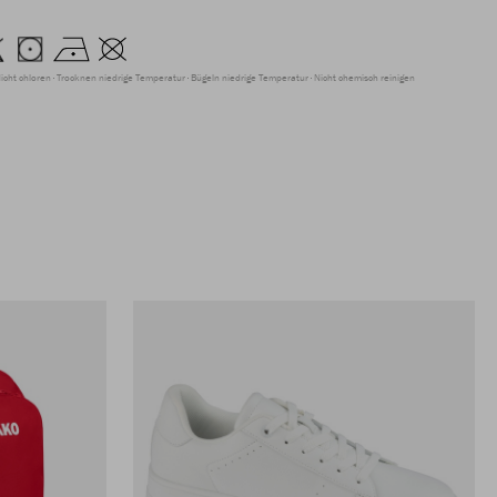
icht chloren
Trocknen niedrige Temperatur
Bügeln niedrige Temperatur
Nicht chemisch reinigen