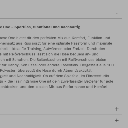
g
e One – Sportlich, funktional und nachhaltig
hose One bietet dir den perfekten Mix aus Komfort, Funktion und
eneinsatz aus Ripp sorgt für eine optimale Passform und maximale
heit – ideal für Training, Aufwärmen oder Freizeit. Durch den
s mit Reißverschluss lässt sich die Hose bequem an- und
ch mit Schuhen. Die Seitentaschen mit Reißverschluss bieten
z für Handy, Schlüssel oder andere Essentials. Hergestellt aus 100
Polyester, überzeugt die Hose durch Atmungsaktivität,
igkeit und Nachhaltigkeit. Ob auf dem Spielfeld, im Fitnessstudio
s – die Trainingshose One ist dein zuverlässiger Begleiter für jede
tzt entdecken und den idealen Mix aus Performance und Komfort