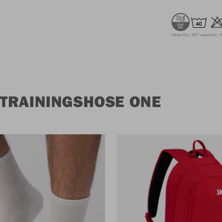
Keep Dry
40° waschen
N
TRAININGSHOSE ONE