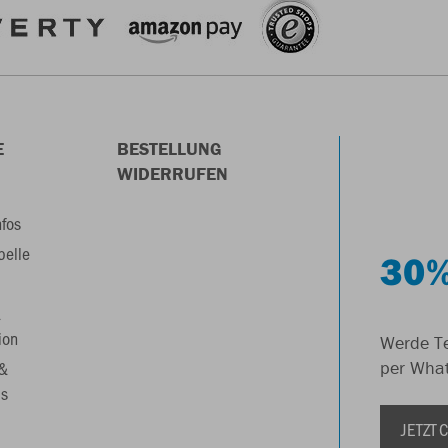
E
BESTELLUNG
WIDERRUFEN
nfos
belle
30%
&
ion
Werde Te
 &
per Wha
s
JETZT