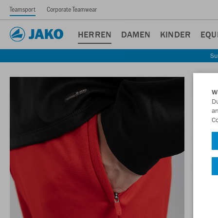
Teamsport
Corporate Teamwear
HERREN
DAMEN
KINDER
EQU
Su
W
Du
an
Co