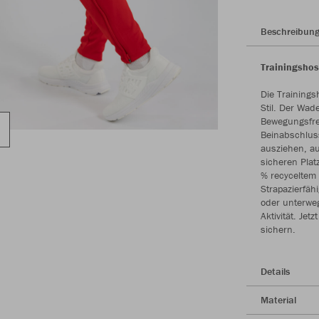
Beschreibun
Trainingshos
Die Trainings
Stil. Der Wad
Bewegungsfrei
Beinabschlus
ausziehen, au
sicheren Plat
% recyceltem 
Strapazierfäh
oder unterweg
Aktivität. Je
sichern.
Details
Material