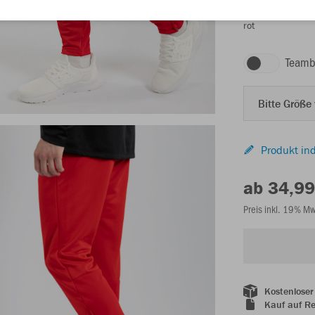
rot
Teamb
Bitte Größe
Produkt ind
ab 34,99
Preis inkl. 19% M
Kostenloser
Kauf auf R