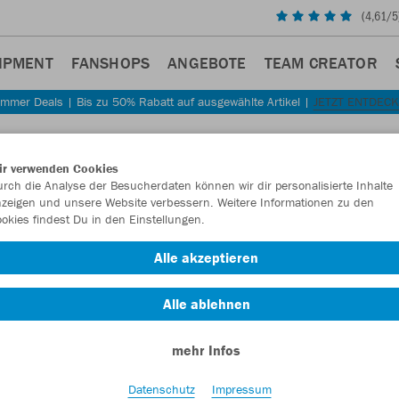
(
4,61
/5
IPMENT
FANSHOPS
ANGEBOTE
TEAM CREATOR
mmer Deals | Bis zu 50% Rabatt auf ausgewählte Artikel |
JETZT ENTDEC
Sta
Zurück
ir verwenden Cookies
JAKO
rch die Analyse der Besucherdaten können wir dir personalisierte Inhalte
zeigen und unsere Website verbessern. Weitere Informationen zu den
okies findest Du in den Einstellungen.
Artikelnummer:
Alle akzeptieren
Lust auf 30% R
Alle ablehnen
mehr Infos
Datenschutz
Impressum