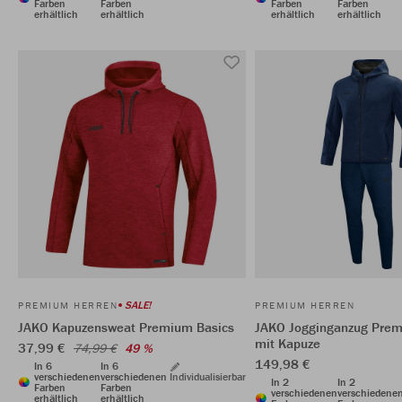
Farben
Farben
Farben
Farben
erhältlich
erhältlich
erhältlich
erhältlich
SALE!
PREMIUM HERREN
PREMIUM HERREN
JAKO Kapuzensweat Premium Basics
JAKO Jogginganzug Prem
mit Kapuze
37,99 €
74,99 €
49 %
149,98 €
In 6
In 6
verschiedenen
verschiedenen
Individualisierbar
In 2
In 2
Farben
Farben
verschiedenen
verschiedene
erhältlich
erhältlich