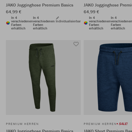
JAKO Jogginghose Premium Basics
JAKO Jogginghose Premi
64,99 €
64,99 €
In 4
In 4
In 4
In 4
verschiedenen
verschiedenen
Individualisierbar
verschiedenen
verschiedene
Farben
Farben
Farben
Farben
erhältlich
erhältlich
erhältlich
erhältlich
SALE!
PREMIUM HERREN
PREMIUM HERREN
JAKO Jogginghose Premium Basics
JAKO Short Premium Bas