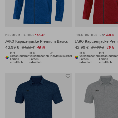
SALE!
SALE!
PREMIUM HERREN
PREMIUM HERREN
JAKO Kapuzenjacke Premium Basics
JAKO Kapuzenjacke Prem
42,99 €
42,99 €
84,99 €
49 %
84,99 €
49 %
In 6
In 6
In 6
In 6
verschiedenen
verschiedenen
Individualisierbar
verschiedenen
verschiedene
Farben
Farben
Farben
Farben
erhältlich
erhältlich
erhältlich
erhältlich