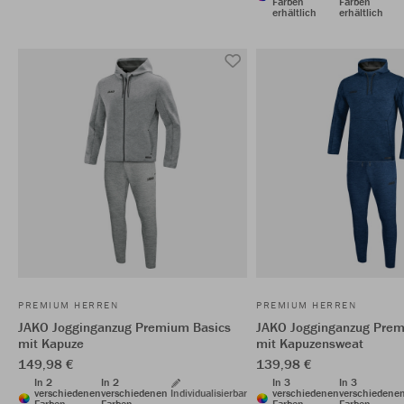
Farben
Farben
erhältlich
erhältlich
PREMIUM HERREN
PREMIUM HERREN
JAKO Jogginganzug Premium Basics
JAKO Jogginganzug Prem
mit Kapuze
mit Kapuzensweat
149,98 €
139,98 €
In 2
In 2
In 3
In 3
verschiedenen
verschiedenen
Individualisierbar
verschiedenen
verschiedene
Farben
Farben
Farben
Farben