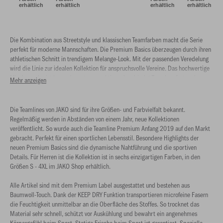
erhältlich
erhältlich
erhältlich
erhältlich
Die Kombination aus Streetstyle und klassischen Teamfarben macht die Serie
perfekt für moderne Mannschaften. Die Premium Basics überzeugen durch ihren
athletischen Schnitt in trendigem Melange-Look. Mit der passenden Veredelung
wird die Linie zur idealen Kollektion für anspruchsvolle Vereine. Das hochwertige
Mischgewebe ist besonders atmungsaktiv und verbindet Tragekomfort und
Mehr anzeigen
Funktionalität optimal.
Die Teamlines von JAKO sind für ihre Größen- und Farbvielfalt bekannt.
Regelmäßig werden in Abständen von einem Jahr, neue Kollektionen
veröffentlicht. So wurde auch die Teamline Premium Anfang 2019 auf den Markt
gebracht. Perfekt für einen sportlichen Lebensstil. Besondere Highlights der
neuen Premium Basics sind die dynamische Nahtführung und die sportiven
Details. Für Herren ist die Kollektion ist in sechs einzigartigen Farben, in den
Größen S - 4XL im JAKO Shop erhältlich.
Alle Artikel sind mit dem Premium Label ausgestattet und bestehen aus
Baumwoll-Touch. Dank der KEEP DRY Funktion transportieren microfeine Fasern
die Feuchtigkeit unmittelbar an die Oberfläche des Stoffes. So trocknet das
Material sehr schnell, schützt vor Auskühlung und bewahrt ein angenehmes
Körpergefühl beim Sport. Stetige Frische beim Sport ist garantiert. Spezielle