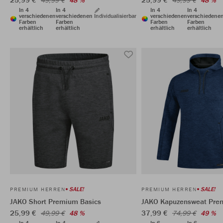
49,99 €
48 %
49,99 €
48 %
In 4
In 4
In 4
In 4
verschiedenen
verschiedenen
Individualisierbar
verschiedenen
verschiedene
Farben
Farben
Farben
Farben
erhältlich
erhältlich
erhältlich
erhältlich
SALE!
SALE!
PREMIUM HERREN
PREMIUM HERREN
JAKO Short Premium Basics
JAKO Kapuzensweat Pre
25,99 €
37,99 €
49,99 €
48 %
74,99 €
49 %
In 4
In 4
In 6
In 6