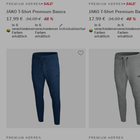
SALE!
SALE!
PREMIUM HERREN
PREMIUM HERREN
JAKO T-Shirt Premium Basics
JAKO T-Shirt Premium Ba
17,99 €
17,99 €
34,99 €
48 %
34,99 €
48 %
In 6
In 6
In 6
In 6
verschiedenen
verschiedenen
Individualisierbar
verschiedenen
verschiedene
Farben
Farben
Farben
Farben
erhältlich
erhältlich
erhältlich
erhältlich
PREMIUM HERREN
PREMIUM HERREN