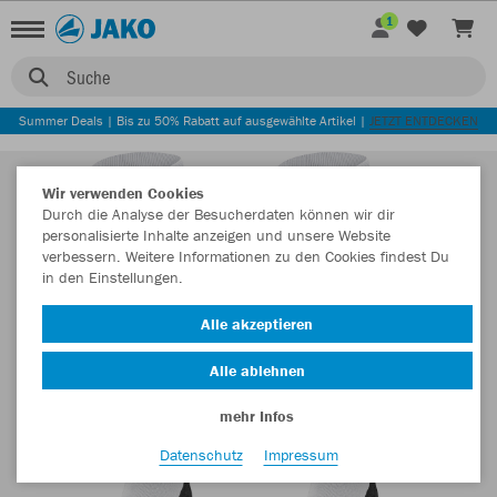
1
Suche
Summer Deals | Bis zu 50% Rabatt auf ausgewählte Artikel |
JETZT ENTDECKEN
Wir verwenden Cookies
Durch die Analyse der Besucherdaten können wir dir
personalisierte Inhalte anzeigen und unsere Website
verbessern. Weitere Informationen zu den Cookies findest Du
in den Einstellungen.
Alle akzeptieren
Alle ablehnen
mehr Infos
Datenschutz
Impressum