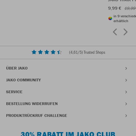
9,99 €
19,99
in 9 verschie
erhältlich
(
4,61
/5) Trusted Shops
ÜBER JAKO
JAKO COMMUNITY
SERVICE
BESTELLUNG WIDERRUFEN
PRODUKTRÜCKRUF CHALLENGE
30% RABATT IM JAKO CLUB