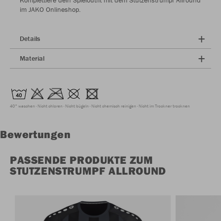
Komplettiere dein Spieloutfit mit dem Stutzenstrumpf Allround
im JAKO Onlineshop.
Details
Material
40° waschen
Nicht chloren
Nicht bügeln
Nicht chemisch reinigen
Nicht im Trockner trocknen
Bewertungen
PASSENDE PRODUKTE ZUM
STUTZENSTRUMPF ALLROUND