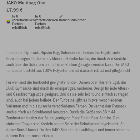
JAKO Multibag One
17,99 €
In 6
In 6
verschiedenen
verschiedenen
Individualisierbar
Farben
Farben
erhältlich
erhältlich
Turnbeutel, Gymsack, Hipster Bag, Schuhbeutel, Turntasche. Es gibt viele
Bezeichnungen für die relativ kleine, nützliche Tasche, die durch ihre Kordeln
auch über die Schultern und auf dem Rücken getragen werden kann. Der JAKO
Turnbeutel besteht aus 100% Polyester und ist dadurch robust und pflegeleicht.
Für wen sind die Turnbeutel geeignet? Kinder, Damen oder Herren? Egal, die
JAKO Gymsäcke sind durch ihr einzigartiges, modernes Design für jede Alters -
und Geschlechtsgruppe geeignet. Und da sie sehr leicht und einfach zu tragen
sind, auch bei jedem beliebt. Den Tunbeutel gibt es in zwei verschiedenen
Varianten und in bis zu sechs verschiedenen Farben. Du kannst den Gymsack
auch einfach als Schuhbeutel benutzen. Durch die Größe von 33 * 44
Zentimetern besitzt der Beutel genügend Platz für ein Paar Schuhe. Zum
einfachen Tragen sind Kordeln an der Seite der Schuhbeutel angebracht. An
dieser Kordel kannst Du den JAKO Schuhbeutel aufhängen und immer sicher an
deinem Körper transportieren.