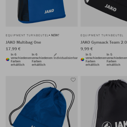
NEW!
EQUIPMENT TURNBEUTEL
EQUIPMENT TURNBEUTEL
JAKO Multibag One
JAKO Gymsack Team 2.0
17,99 €
9,99 €
In 6
In 6
In 5
In 5
verschiedenen
verschiedenen
Individualisierbar
verschiedenen
verschiedene
Farben
Farben
Farben
Farben
erhältlich
erhältlich
erhältlich
erhältlich