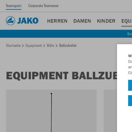
Teamsport
Corporate Teamwear
HERREN
DAMEN
KINDER
EQU
Su
Startseite
Equipment
Bälle
Ballzubehör
W
Du
an
EQUIPMENT BALLZUBE
Co