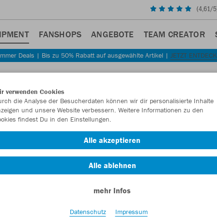
(
4,61
/5
IPMENT
FANSHOPS
ANGEBOTE
TEAM CREATOR
mmer Deals | Bis zu 50% Rabatt auf ausgewählte Artikel |
JETZT ENTDEC
ir verwenden Cookies
rch die Analyse der Besucherdaten können wir dir personalisierte Inhalte
zeigen und unsere Website verbessern. Weitere Informationen zu den
HÖR
okies findest Du in den Einstellungen.
Alle akzeptieren
Alle ablehnen
mehr Infos
Datenschutz
Impressum