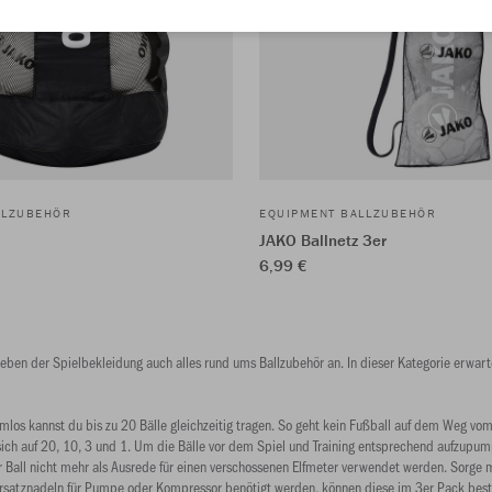
LLZUBEHÖR
EQUIPMENT BALLZUBEHÖR
JAKO Ballnetz 3er
6,99 €
eben der Spielbekleidung auch alles rund ums Ballzubehör an. In dieser Kategorie erwart
los kannst du bis zu 20 Bälle gleichzeitig tragen. So geht kein Fußball auf dem Weg vom 
ich auf 20, 10, 3 und 1. Um die Bälle vor dem Spiel und Training entsprechend aufzupum
Ball nicht mehr als Ausrede für einen verschossenen Elfmeter verwendet werden. Sorge mi
Ersatznadeln für Pumpe oder Kompressor benötigt werden, können diese im 3er Pack beste