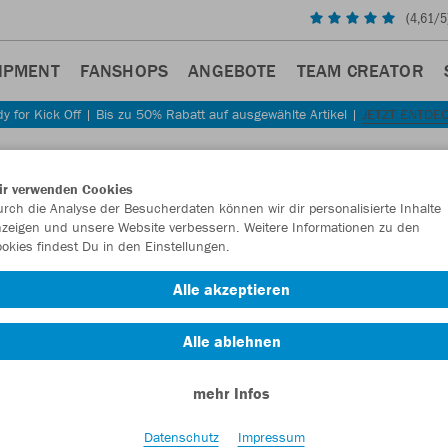
(
4,61
/5
IPMENT
FANSHOPS
ANGEBOTE
TEAM CREATOR
y for Kick Off | Bis zu 50% Rabatt auf ausgewählte Artikel |
JETZT ENTDE
ir verwenden Cookies
rch die Analyse der Besucherdaten können wir dir personalisierte Inhalte
zeigen und unsere Website verbessern. Weitere Informationen zu den
DUNG
okies findest Du in den Einstellungen.
Alle akzeptieren
Sweats
Polos
Trainingshosen
Underwear
Zip
165
157
117
112
95
Alle ablehnen
mehr Infos
Datenschutz
Impressum