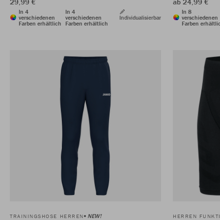
29,99 €
ab 24,99 €
In 4
In 4
In 8
verschiedenen
verschiedenen
Individualisierbar
verschiedenen
Farben erhältlich
Farben erhältlich
Farben erhältli
NEW!
TRAININGSHOSE HERREN
HERREN FUNKT