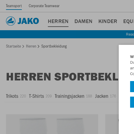
Teamsport
Corporate Teamwear
HERREN
DAMEN
KINDER
EQU
Read
Startseite
Herren
Sportbekleidung
W
Du
an
HERREN SPORTBEKLEI
Co
Trikots
T-Shirts
Trainingsjacken
Jacken
Shorts
220
209
188
176