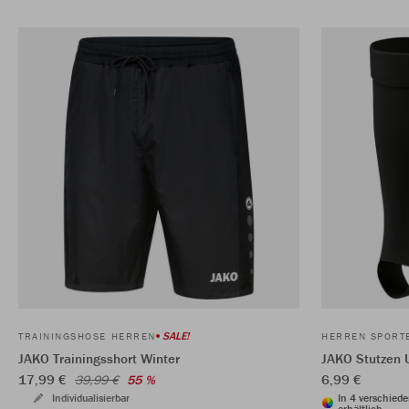
SALE!
TRAININGSHOSE HERREN
HERREN SPORT
JAKO Trainingsshort Winter
JAKO Stutzen 
17,99 €
6,99 €
39,99 €
55 %
Individualisierbar
In 4 verschied
erhältlich