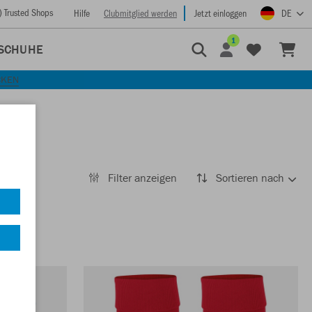
) Trusted Shops
Hilfe
Clubmitglied werden
Jetzt einloggen
DE
1
SCHUHE
CKEN
Filter anzeigen
Sortieren nach
tops
92