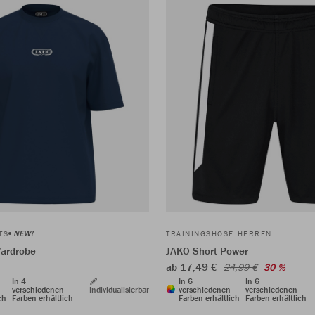
NEW!
TS
TRAININGSHOSE HERREN
Wardrobe
JAKO Short Power
ab 17,49 €
24,99 €
30 %
In 4
In 6
In 6
verschiedenen
Individualisierbar
verschiedenen
verschiedenen
ch
Farben erhältlich
Farben erhältlich
Farben erhältlich