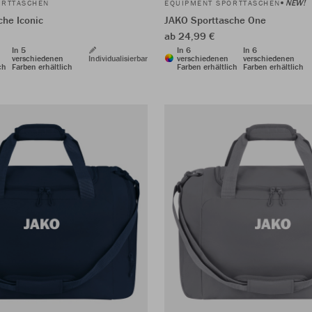
NEW!
ORTTASCHEN
EQUIPMENT SPORTTASCHEN
che Iconic
JAKO Sporttasche One
ab 24,99 €
In 5
In 6
In 6
verschiedenen
Individualisierbar
verschiedenen
verschiedenen
ch
Farben erhältlich
Farben erhältlich
Farben erhältlich