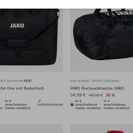
NEW!
ORTTASCHEN
EQUIPMENT SPORTTASCHEN
che One mit Bodenfach
JAKO Rucksacktasche JAKO
34,99 €
49,99 €
30 %
In 6
In 4
In 4
verschiedenen
Individualisierbar
verschiedenen
verschiedenen
ch
Farben erhältlich
Farben erhältlich
Farben erhältlich