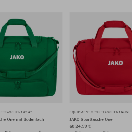
NEW!
NEW!
ORTTASCHEN
EQUIPMENT SPORTTASCHEN
che One mit Bodenfach
JAKO Sporttasche One
ab 24,99 €
In 6
In 6
In 6