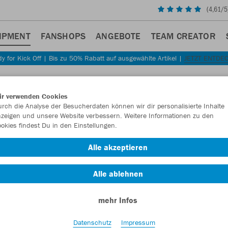
(
4,61
/5
IPMENT
FANSHOPS
ANGEBOTE
TEAM CREATOR
y for Kick Off | Bis zu 50% Rabatt auf ausgewählte Artikel |
JETZT ENTDE
ir verwenden Cookies
rch die Analyse der Besucherdaten können wir dir personalisierte Inhalte
zeigen und unsere Website verbessern. Weitere Informationen zu den
okies findest Du in den Einstellungen.
Alle akzeptieren
Alle ablehnen
mehr Infos
Datenschutz
Impressum