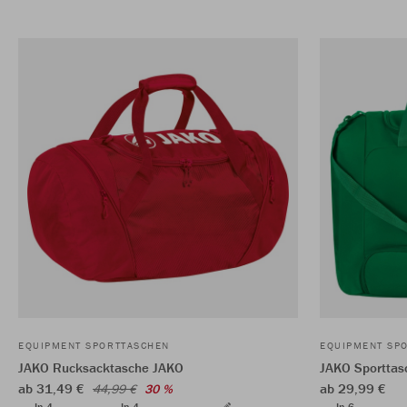
EQUIPMENT SPORTTASCHEN
EQUIPMENT SP
JAKO Rucksacktasche JAKO
JAKO Sporttas
ab 31,49 €
ab 29,99 €
44,99 €
30 %
In 4
In 4
In 6