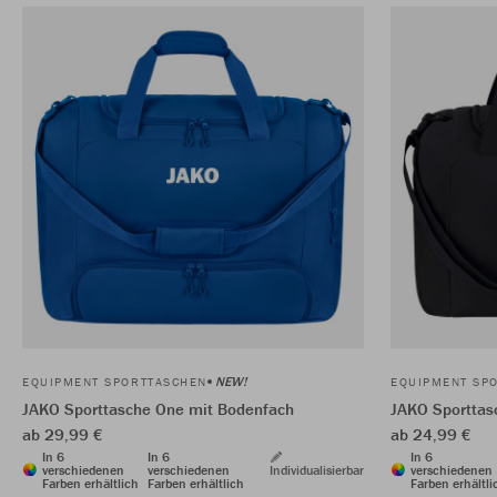
NEW!
EQUIPMENT SPORTTASCHEN
EQUIPMENT SP
JAKO Sporttasche One mit Bodenfach
JAKO Sporttas
ab 29,99 €
ab 24,99 €
In 6
In 6
In 6
verschiedenen
verschiedenen
Individualisierbar
verschiedenen
Farben erhältlich
Farben erhältlich
Farben erhältli