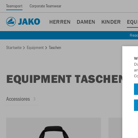
Teamsport
Corporate Teamwear
HERREN
DAMEN
KINDER
EQU
Read
Startseite
Equipment
Taschen
W
Du
an
EQUIPMENT TASCHEN
Co
Accessiores
3