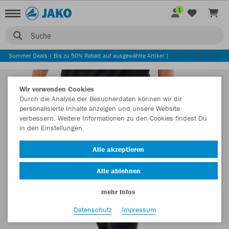
1
Suche
Summer Deals | Bis zu 50% Rabatt auf ausgewählte Artikel |
JETZT ENTDECKEN
Wir verwenden Cookies
Durch die Analyse der Besucherdaten können wir dir
personalisierte Inhalte anzeigen und unsere Website
verbessern. Weitere Informationen zu den Cookies findest Du
in den Einstellungen.
Alle akzeptieren
Alle ablehnen
mehr Infos
Datenschutz
Impressum