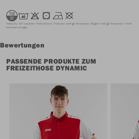
Keep Dry
40° waschen
Nicht chloren
Trocknen niedrige Temperatur
Bügeln niedrige Temperatur
Nicht
chemisch reinigen
Bewertungen
PASSENDE PRODUKTE ZUM
FREIZEITHOSE DYNAMIC