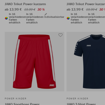
JAKO Trikot Power kurzarm
JAKO Trikot Power kurza
ab 13,99 €
ab 13,99 €
19,99 €
30 %
19,99 €
30 
In 16
In 16
In 16
In 16
verschiedenen
verschiedenen
Individualisierbar
verschiedenen
verschiedene
Farben
Farben
Farben
Farben
erhältlich
erhältlich
erhältlich
erhältlich
POWER KINDER
POWER KINDER
JAKO Sporthose Power
JAKO T-Shirt Power