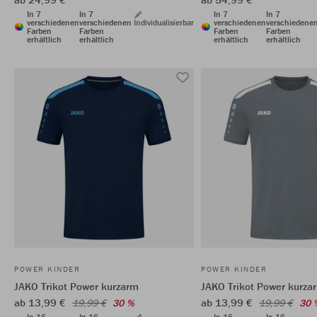
In 7
In 7
In 7
In 7
verschiedenen
verschiedenen
Individualisierbar
verschiedenen
verschiedene
Farben
Farben
Farben
Farben
erhältlich
erhältlich
erhältlich
erhältlich
POWER KINDER
POWER KINDER
JAKO Trikot Power kurzarm
JAKO Trikot Power kurza
ab 13,99 €
ab 13,99 €
19,99 €
30 %
19,99 €
30 
In 16
In 16
In 16
In 16