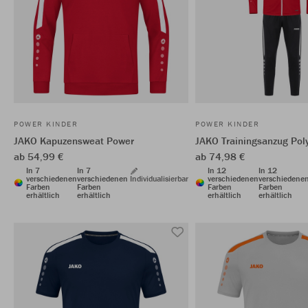
POWER KINDER
POWER KINDER
JAKO Kapuzensweat Power
JAKO Trainingsanzug Pol
ab 54,99 €
ab 74,98 €
In 7
In 7
In 12
In 12
verschiedenen
verschiedenen
Individualisierbar
verschiedenen
verschiedene
Farben
Farben
Farben
Farben
erhältlich
erhältlich
erhältlich
erhältlich