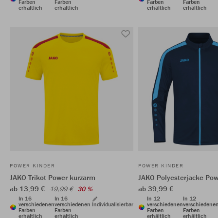
Farben
Farben
Farben
Farben
erhältlich
erhältlich
erhältlich
erhältlich
POWER KINDER
POWER KINDER
JAKO Trikot Power kurzarm
JAKO Polyesterjacke Pow
ab 13,99 €
ab 39,99 €
19,99 €
30 %
In 16
In 16
In 12
In 12
verschiedenen
verschiedenen
Individualisierbar
verschiedenen
verschiedene
Farben
Farben
Farben
Farben
erhältlich
erhältlich
erhältlich
erhältlich