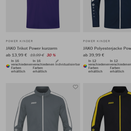
POWER KINDER
POWER KINDER
JAKO Trikot Power kurzarm
JAKO Polyesterjacke Pow
ab 13,99 €
ab 39,99 €
19,99 €
30 %
In 16
In 16
In 12
In 12
verschiedenen
verschiedenen
Individualisierbar
verschiedenen
verschiedene
Farben
Farben
Farben
Farben
erhältlich
erhältlich
erhältlich
erhältlich