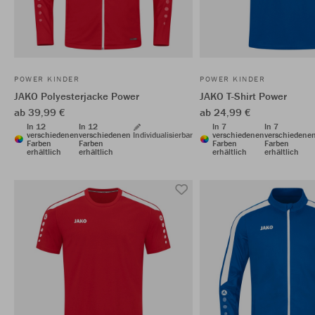
POWER KINDER
POWER KINDER
JAKO Polyesterjacke Power
JAKO T-Shirt Power
ab 39,99 €
ab 24,99 €
In 12
In 12
In 7
In 7
verschiedenen
verschiedenen
Individualisierbar
verschiedenen
verschiedene
Farben
Farben
Farben
Farben
erhältlich
erhältlich
erhältlich
erhältlich