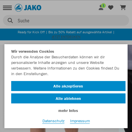
1
Suche
Ready for Kick Off | Bis zu 50% Rabatt auf ausgewählte Artikel |
JETZT ENTDECKEN
Wir verwenden Cookies
Durch die Analyse der Besucherdaten können wir dir
personalisierte Inhalte anzeigen und unsere Website
verbessern. Weitere Informationen zu den Cookies findest Du
in den Einstellungen.
Alle akzeptieren
Alle ablehnen
mehr Infos
Datenschutz
Impressum