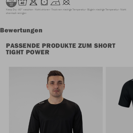
Keep Dry
40° waschen
Nicht chloren
Trocknen niedrige Temperatur
Bügeln niedrige Temperatur
Nicht
chemisch reinigen
Bewertungen
PASSENDE PRODUKTE ZUM SHORT
TIGHT POWER