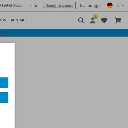
) Trusted Shops
Hilfe
Clubmitglied werden
Jetzt einloggen
DE
1
ADS
KONTAKT
CKEN