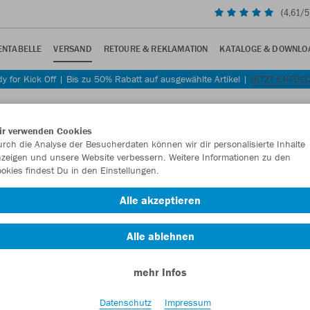
(
4,61
/5
NTABELLE
VERSAND
RETOURE & REKLAMATION
KATALOGE & DOWNLO
y for Kick Off | Bis zu 50% Rabatt auf ausgewählte Artikel |
JETZT ENTDE
ir verwenden Cookies
rch die Analyse der Besucherdaten können wir dir personalisierte Inhalte
zeigen und unsere Website verbessern. Weitere Informationen zu den
okies findest Du in den Einstellungen.
uns zur Verfügung stehen.
Alle akzeptieren
Alle ablehnen
mehr Infos
andard Paketversand
b 60 EUR Warenwert)
Datenschutz
Impressum