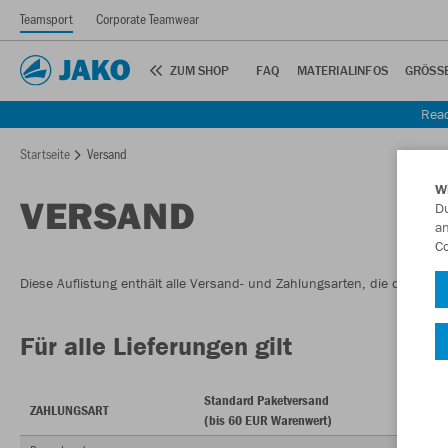
Teamsport
Corporate Teamwear
ZUM SHOP
FAQ
MATERIALINFOS
GRÖSSE
Read
Startseite
Versand
W
VERSAND
Du
an
Co
Diese Auflistung enthält alle Versand- und Zahlungsarten, die dir bei 
Für alle Lieferungen gilt
Standard Paketversand
St
ZAHLUNGSART
(bis 60 EUR Warenwert)
(a