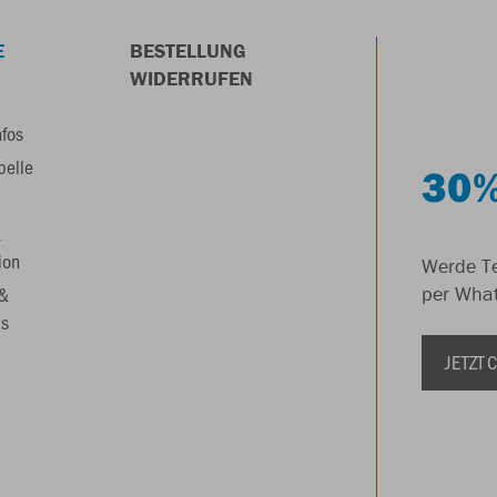
E
BESTELLUNG
WIDERRUFEN
nfos
belle
30%
&
ion
Werde Te
 &
per Wha
s
JETZT