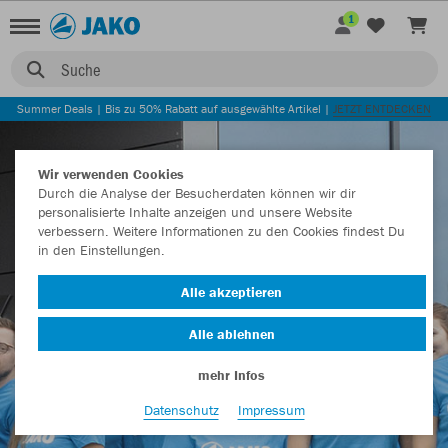
1
Suche
JAKO COMMUNITY
Summer Deals | Bis zu 50% Rabatt auf ausgewählte Artikel |
JETZT ENTDECKEN
Wir verwenden Cookies
Durch die Analyse der Besucherdaten können wir dir
personalisierte Inhalte anzeigen und unsere Website
verbessern. Weitere Informationen zu den Cookies findest Du
in den Einstellungen.
Alle akzeptieren
Alle ablehnen
mehr Infos
Datenschutz
Impressum