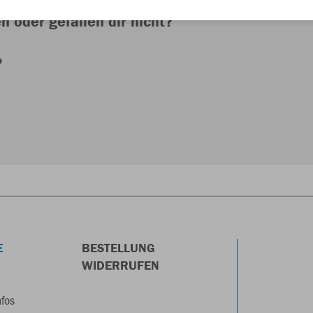
n oder gefallen dir nicht?
?
E
BESTELLUNG
WIDERRUFEN
nfos