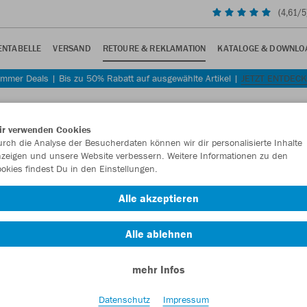
(
4,61
/5
NTABELLE
VERSAND
RETOURE & REKLAMATION
KATALOGE & DOWNLO
mmer Deals | Bis zu 50% Rabatt auf ausgewählte Artikel |
JETZT ENTDEC
ir verwenden Cookies
rch die Analyse der Besucherdaten können wir dir personalisierte Inhalte
zeigen und unsere Website verbessern. Weitere Informationen zu den
okies findest Du in den Einstellungen.
Alle akzeptieren
LAMATION
Alle ablehnen
dann kannst du sie hier zurücksenden. Häufige Fragen zur Retoure und Rek
mehr Infos
sendung aus
Datenschutz
Impressum