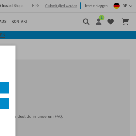
) Trusted Shops
Hilfe
Clubmitglied werden
Jetzt einloggen
DE
1
ADS
KONTAKT
KEN
lamation findest du in unserem
FAQ
.