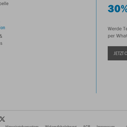
belle
30%
&
ion
Werde Te
 &
per Wha
s
JETZT
Hinweisgebersystem
Widerrufsbelehrung
AGB
Impressum