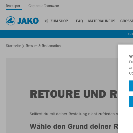
Teamsport
Corporate Teamwear
ZUM SHOP
FAQ
MATERIALINFOS
GRÖSSE
Su
Startseite
Retoure & Reklamation
W
Du
an
Co
RETOURE UND REK
Solltest du mit deiner Bestellung nicht zufrieden sein, 
Wähle den Grund deiner Rück