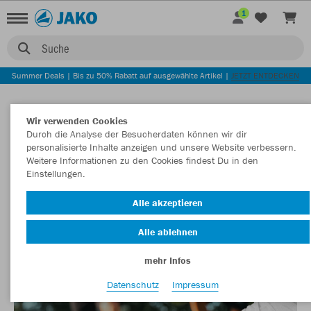
1
Suche
Summer Deals | Bis zu 50% Rabatt auf ausgewählte Artikel |
JETZT ENTDECKEN
Wir verwenden Cookies
Durch die Analyse der Besucherdaten können wir dir
personalisierte Inhalte anzeigen und unsere Website verbessern.
Weitere Informationen zu den Cookies findest Du in den
Einstellungen.
Alle akzeptieren
Alle ablehnen
mehr Infos
Datenschutz
Impressum