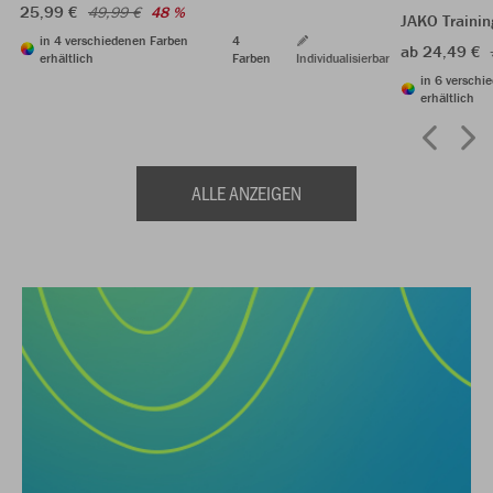
25,99 €
49,99 €
48 %
JAKO Trainin
in 4 verschiedenen Farben
4
ab 24,49 €
erhältlich
Farben
Individualisierbar
in 6 verschi
erhältlich
ALLE ANZEIGEN