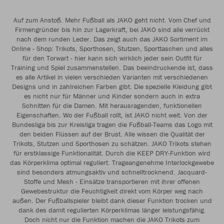
Auf zum Anstoß. Mehr Fußball als JAKO geht nicht. Vom Chef und
Firmengründer bis hin zur Lagerkraft, bei JAKO sind alle verrückt
nach dem runden Leder. Das zeigt auch das JAKO Sortiment im
Online - Shop: Trikots, Sporthosen, Stutzen, Sporttaschen und alles
für den Torwart - hier kann sich wirklich jeder sein Outfit für
Training und Spiel zusammenstellen. Das beeindruckende ist, dass
es alle Artikel in vielen verschieden Varianten mit verschiedenen
Designs und in zahlreichen Farben gibt. Die spezielle Kleidung gibt
es nicht nur für Männer und Kinder sondern auch in extra
Schnitten für die Damen. Mit herausragenden, funktionellen
Eigenschaften. Wo der Fußball rollt, ist JAKO nicht weit. Von der
Bundesliga bis zur Kreisliga tragen die Fußball-Teams das Logo mit
den beiden Flüssen auf der Brust. Alle wissen die Qualität der
Trikots, Stutzen und Sporthosen zu schätzen. JAKO Trikots stehen
für erstklassige Funktionalität. Durch die KEEP DRY-Funktion wird
das Körperklima optimal reguliert. Trageangenehme Interlockgewebe
sind besonders atmungsaktiv und schnelltrocknend. Jacquard-
Stoffe und Mesh - Einsätze transportieren mit ihrer offenen
Gewebestruktur die Feuchtigkeit direkt vom Körper weg nach
außen. Der Fußballspieler bleibt dank dieser Funktion trocken und
dank des damit regulierten Körperklimas länger leistungsfähig.
Doch nicht nur die Funktion machen die JAKO Trikots zum