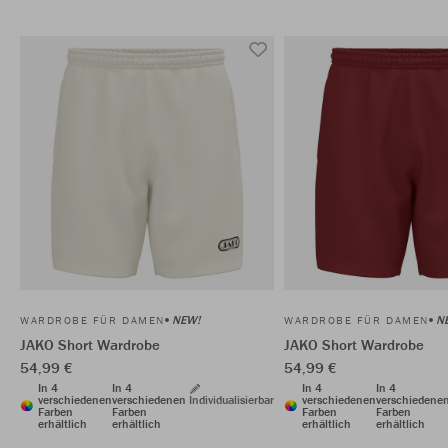
NEW!
N
WARDROBE FÜR DAMEN
WARDROBE FÜR DAMEN
JAKO Short Wardrobe
JAKO Short Wardrobe
54,99 €
54,99 €
In 4
In 4
In 4
In 4
verschiedenen
verschiedenen
Individualisierbar
verschiedenen
verschiedene
Farben
Farben
Farben
Farben
erhältlich
erhältlich
erhältlich
erhältlich