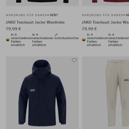
NEW!
N
WARDROBE FÜR DAMEN
WARDROBE FÜR DAMEN
JAKO Tracksuit Jacke Wardrobe
JAKO Tracksuit Jacke Wa
79,99 €
79,99 €
In 4
In 4
In 4
In 4
verschiedenen
verschiedenen
Individualisierbar
verschiedenen
verschiedene
Farben
Farben
Farben
Farben
erhältlich
erhältlich
erhältlich
erhältlich