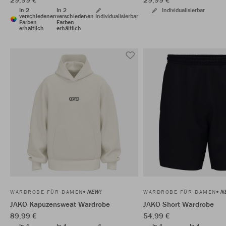
In 2
In 2
Individualisierbar
verschiedenen
verschiedenen
Individualisierbar
Farben
Farben
erhältlich
erhältlich
NEW!
N
WARDROBE FÜR DAMEN
WARDROBE FÜR DAMEN
JAKO Kapuzensweat Wardrobe
JAKO Short Wardrobe
89,99 €
54,99 €
In 4
In 4
In 4
In 4