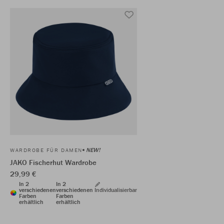
NEW!
WARDROBE FÜR DAMEN
JAKO Fischerhut Wardrobe
29,99 €
In 2
In 2
verschiedenen
verschiedenen
Individualisierbar
Farben
Farben
erhältlich
erhältlich