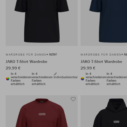
NEW!
N
WARDROBE FÜR DAMEN
WARDROBE FÜR DAMEN
JAKO T-Shirt Wardrobe
JAKO T-Shirt Wardrobe
29,99 €
29,99 €
In 4
In 4
In 4
In 4
verschiedenen
verschiedenen
Individualisierbar
verschiedenen
verschiedene
Farben
Farben
Farben
Farben
erhältlich
erhältlich
erhältlich
erhältlich