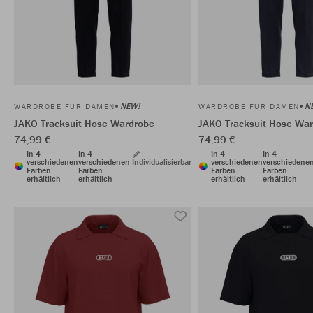
NEW!
N
WARDROBE FÜR DAMEN
WARDROBE FÜR DAMEN
JAKO Tracksuit Hose Wardrobe
JAKO Tracksuit Hose Wa
74,99 €
74,99 €
In 4
In 4
In 4
In 4
verschiedenen
verschiedenen
Individualisierbar
verschiedenen
verschiedene
Farben
Farben
Farben
Farben
erhältlich
erhältlich
erhältlich
erhältlich