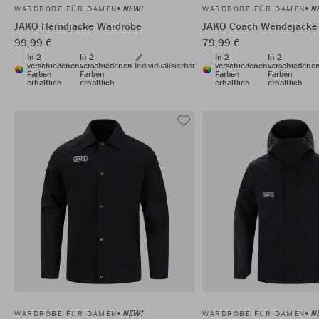
NEW!
N
WARDROBE FÜR DAMEN
WARDROBE FÜR DAMEN
JAKO Hemdjacke Wardrobe
JAKO Coach Wendejacke
99,99 €
79,99 €
In 2
In 2
In 2
In 2
verschiedenen
verschiedenen
Individualisierbar
verschiedenen
verschiedene
Farben
Farben
Farben
Farben
erhältlich
erhältlich
erhältlich
erhältlich
NEW!
N
WARDROBE FÜR DAMEN
WARDROBE FÜR DAMEN