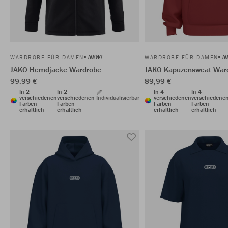
NEW!
N
WARDROBE FÜR DAMEN
WARDROBE FÜR DAMEN
JAKO Hemdjacke Wardrobe
JAKO Kapuzensweat War
99,99 €
89,99 €
In 2
In 2
In 4
In 4
verschiedenen
verschiedenen
Individualisierbar
verschiedenen
verschiedene
Farben
Farben
Farben
Farben
erhältlich
erhältlich
erhältlich
erhältlich