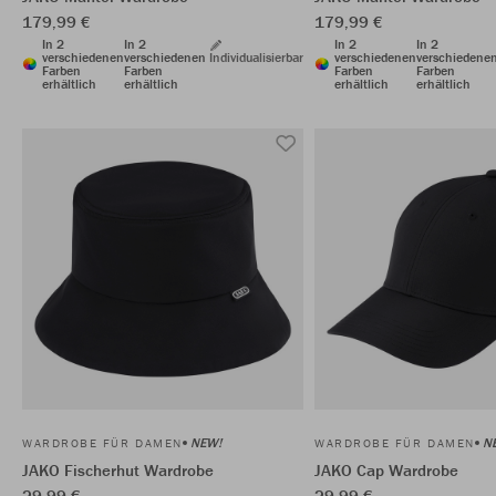
179,99 €
179,99 €
In 2
In 2
In 2
In 2
verschiedenen
verschiedenen
Individualisierbar
verschiedenen
verschiedene
Farben
Farben
Farben
Farben
erhältlich
erhältlich
erhältlich
erhältlich
NEW!
N
WARDROBE FÜR DAMEN
WARDROBE FÜR DAMEN
JAKO Fischerhut Wardrobe
JAKO Cap Wardrobe
29,99 €
29,99 €