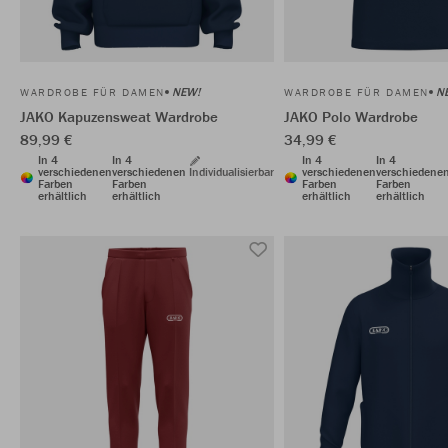
NEW!
N
WARDROBE FÜR DAMEN
WARDROBE FÜR DAMEN
JAKO Kapuzensweat Wardrobe
JAKO Polo Wardrobe
89,99 €
34,99 €
In 4
In 4
In 4
In 4
verschiedenen
verschiedenen
Individualisierbar
verschiedenen
verschiedene
Farben
Farben
Farben
Farben
erhältlich
erhältlich
erhältlich
erhältlich