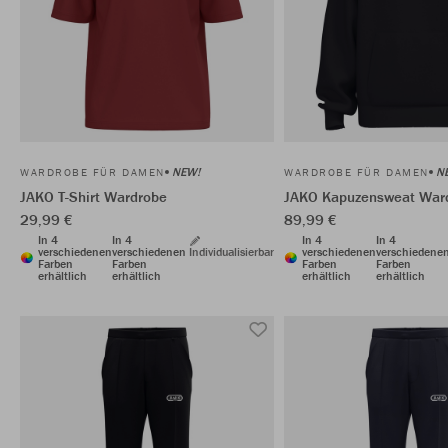
NEW!
N
WARDROBE FÜR DAMEN
WARDROBE FÜR DAMEN
JAKO T-Shirt Wardrobe
JAKO Kapuzensweat War
29,99 €
89,99 €
In 4
In 4
In 4
In 4
verschiedenen
verschiedenen
Individualisierbar
verschiedenen
verschiedene
Farben
Farben
Farben
Farben
erhältlich
erhältlich
erhältlich
erhältlich