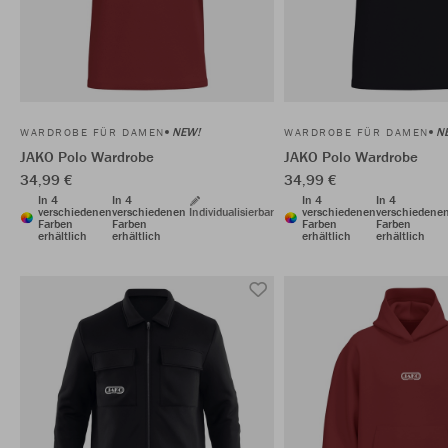
NEW!
N
WARDROBE FÜR DAMEN
WARDROBE FÜR DAMEN
JAKO Polo Wardrobe
JAKO Polo Wardrobe
34,99 €
34,99 €
In 4
In 4
In 4
In 4
verschiedenen
verschiedenen
Individualisierbar
verschiedenen
verschiedene
Farben
Farben
Farben
Farben
erhältlich
erhältlich
erhältlich
erhältlich