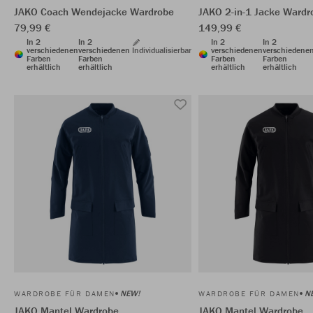
JAKO Coach Wendejacke Wardrobe
JAKO 2-in-1 Jacke Wardr
79,99 €
149,99 €
In 2
In 2
In 2
In 2
verschiedenen
verschiedenen
Individualisierbar
verschiedenen
verschiedene
Farben
Farben
Farben
Farben
erhältlich
erhältlich
erhältlich
erhältlich
NEW!
N
WARDROBE FÜR DAMEN
WARDROBE FÜR DAMEN
JAKO Mantel Wardrobe
JAKO Mantel Wardrobe