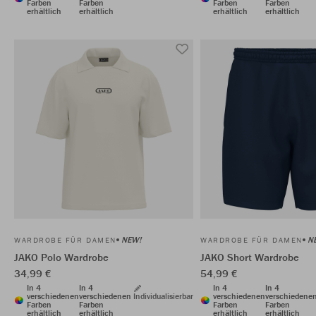
Farben
Farben
Farben
Farben
erhältlich
erhältlich
erhältlich
erhältlich
NEW!
N
WARDROBE FÜR DAMEN
WARDROBE FÜR DAMEN
JAKO Polo Wardrobe
JAKO Short Wardrobe
34,99 €
54,99 €
In 4
In 4
In 4
In 4
verschiedenen
verschiedenen
Individualisierbar
verschiedenen
verschiedene
Farben
Farben
Farben
Farben
erhältlich
erhältlich
erhältlich
erhältlich