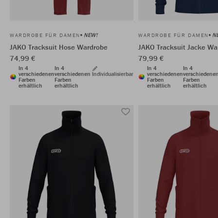
NEW!
N
WARDROBE FÜR DAMEN
WARDROBE FÜR DAMEN
JAKO Tracksuit Hose Wardrobe
JAKO Tracksuit Jacke Wa
74,99 €
79,99 €
In 4
In 4
In 4
In 4
verschiedenen
verschiedenen
Individualisierbar
verschiedenen
verschiedene
Farben
Farben
Farben
Farben
erhältlich
erhältlich
erhältlich
erhältlich