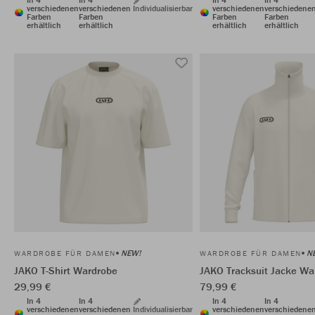
verschiedenen
verschiedenen
Individualisierbar
verschiedenen
verschiedene
Farben
Farben
Farben
Farben
erhältlich
erhältlich
erhältlich
erhältlich
NEW!
N
WARDROBE FÜR DAMEN
WARDROBE FÜR DAMEN
JAKO T-Shirt Wardrobe
JAKO Tracksuit Jacke Wa
29,99 €
79,99 €
In 4
In 4
In 4
In 4
verschiedenen
verschiedenen
Individualisierbar
verschiedenen
verschiedene