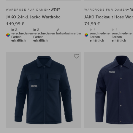
NEW!
N
WARDROBE FÜR DAMEN
WARDROBE FÜR DAMEN
JAKO 2-in-1 Jacke Wardrobe
JAKO Tracksuit Hose Wa
149,99 €
74,99 €
In 2
In 2
In 4
In 4
verschiedenen
verschiedenen
Individualisierbar
verschiedenen
verschiedene
Farben
Farben
Farben
Farben
erhältlich
erhältlich
erhältlich
erhältlich