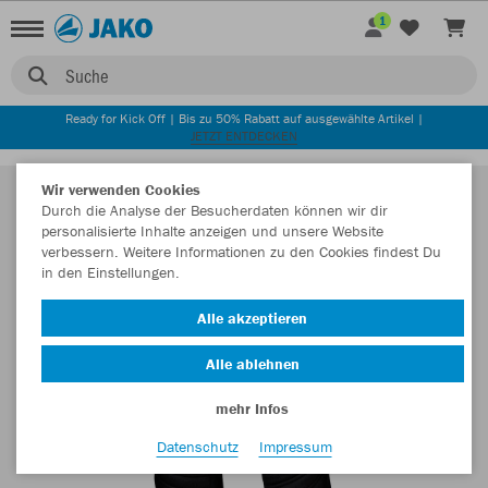
1
Suche
Ready for Kick Off | Bis zu 50% Rabatt auf ausgewählte Artikel |
JETZT ENTDECKEN
Wir verwenden Cookies
Durch die Analyse der Besucherdaten können wir dir
personalisierte Inhalte anzeigen und unsere Website
verbessern. Weitere Informationen zu den Cookies findest Du
in den Einstellungen.
Alle akzeptieren
Alle ablehnen
mehr Infos
Datenschutz
Impressum