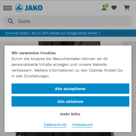
1
Suche
Summer Deals | Bis zu 50% Rabatt auf ausgewählte Artikel |
JETZT ENTDECKEN
Wir verwenden Cookies
Durch die Analyse der Besucherdaten können wir dir
personalisierte Inhalte anzeigen und unsere Website
verbessern. Weitere Informationen zu den Cookies findest Du
in den Einstellungen.
Alle akzeptieren
Alle ablehnen
mehr Infos
Datenschutz
Impressum