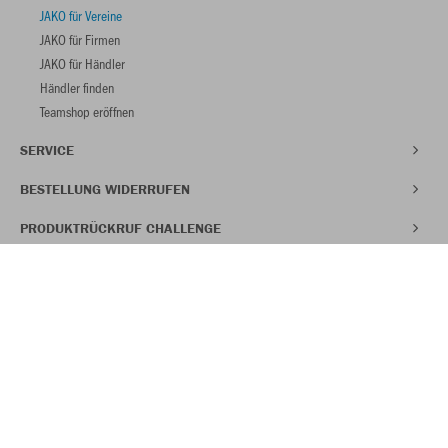
JAKO für Vereine
JAKO für Firmen
JAKO für Händler
Händler finden
Teamshop eröffnen
SERVICE
BESTELLUNG WIDERRUFEN
PRODUKTRÜCKRUF CHALLENGE
30% RABATT IM JAKO CLUB
Werde Teil unserer Community und erhalte deinen Vorteil direkt per
WhatsApp.
Nutzungsbedingungen
JETZT CLUBMITGLIED WERDEN