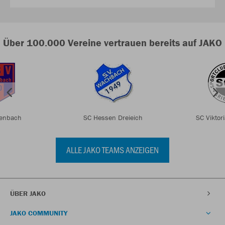
Über 100.000 Vereine vertrauen bereits auf JAKO
lenbach
SC Hessen Dreieich
SC Viktor
ALLE JAKO TEAMS ANZEIGEN
ÜBER JAKO
JAKO COMMUNITY