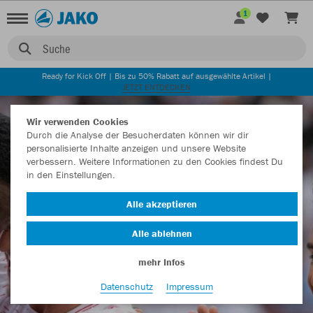
1
Suche
Ready for Kick Off | Bis zu 50% Rabatt auf ausgewählte Artikel |
JETZT ENTDECKEN
Wir verwenden Cookies
Durch die Analyse der Besucherdaten können wir dir
personalisierte Inhalte anzeigen und unsere Website
FÜR VEREINE
verbessern. Weitere Informationen zu den Cookies findest Du
in den Einstellungen.
Alle akzeptieren
Alle ablehnen
mehr Infos
Datenschutz
Impressum