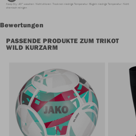
Keep Dry
40° waschen
Nicht chloren
Trocknen niedrige Temperatur
Bügeln niedrige Temperatur
Nicht
chemisch reinigen
Bewertungen
PASSENDE PRODUKTE ZUM TRIKOT
WILD KURZARM