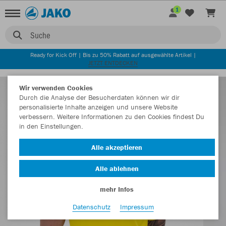
1
Suche
Ready for Kick Off | Bis zu 50% Rabatt auf ausgewählte Artikel |
JETZT ENTDECKEN
Wir verwenden Cookies
Durch die Analyse der Besucherdaten können wir dir
personalisierte Inhalte anzeigen und unsere Website
verbessern. Weitere Informationen zu den Cookies findest Du
in den Einstellungen.
Alle akzeptieren
Alle ablehnen
mehr Infos
Datenschutz
Impressum