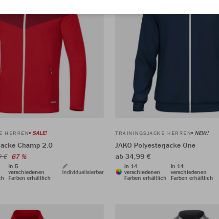
SALE!
NEW!
KE HERREN
TRAININGSJACKE HERREN
jacke Champ 2.0
JAKO Polyesterjacke One
ab 34,99 €
9 €
67 %
In 5
In 14
In 14
verschiedenen
Individualisierbar
verschiedenen
verschiedenen
ch
Farben erhältlich
Farben erhältlich
Farben erhältlich