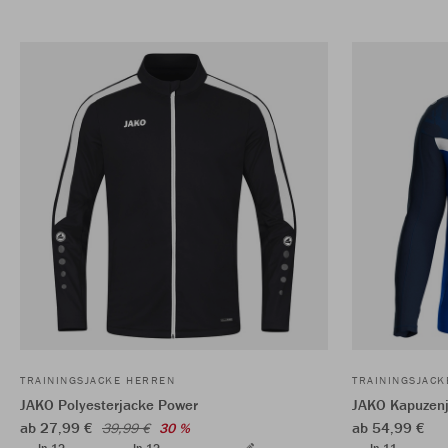
TRAININGSJACKE HERREN
TRAININGSJAC
JAKO Polyesterjacke Power
JAKO Kapuzenj
ab 27,99 €
ab 54,99 €
39,99 €
30 %
In 12
In 12
In 11