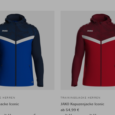
KE HERREN
TRAININGSJACKE HERREN
acke Iconic
JAKO Kapuzenjacke Iconic
ab 54,99 €
In 11
In 11
In 11