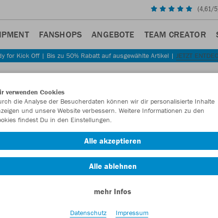
(
4,61
/5
IPMENT
FANSHOPS
ANGEBOTE
TEAM CREATOR
y for Kick Off | Bis zu 50% Rabatt auf ausgewählte Artikel |
JETZT ENTDE
ir verwenden Cookies
rch die Analyse der Besucherdaten können wir dir personalisierte Inhalte
zeigen und unsere Website verbessern. Weitere Informationen zu den
REN
okies findest Du in den Einstellungen.
Alle akzeptieren
Alle ablehnen
mehr Infos
Datenschutz
Impressum