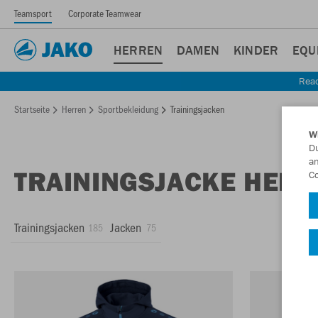
Teamsport
Corporate Teamwear
HERREN
DAMEN
KINDER
EQU
Read
Startseite
Herren
Sportbekleidung
Trainingsjacken
W
Du
an
TRAININGSJACKE HER
Co
Trainingsjacken
Jacken
185
75