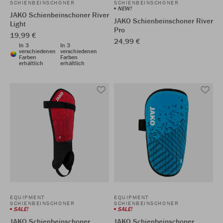
SCHIENBEINSCHONER
SCHIENBEINSCHONER
NEW!
JAKO Schienbeinschoner River
JAKO Schienbeinschoner River
Light
Pro
19,99 €
24,99 €
In 3
In 3
verschiedenen
verschiedenen
Farben
Farben
erhältlich
erhältlich
EQUIPMENT
EQUIPMENT
SCHIENBEINSCHONER
SCHIENBEINSCHONER
SALE!
SALE!
JAKO Schienbeinschoner
JAKO Schienbeinschoner