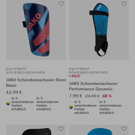
EQUIPMENT
EQUIPMENT
SCHIENBEINSCHONER
SCHIENBEINSCHONER
SALE!
JAKO Schienbeinschoner River
JAKO Schienbeinschoner
Basic
Performance Dynamic
12,99 €
7,99 €
24,99 €
68 %
In 3
In 3
verschiedenen
verschiedenen
In 3
In 3
Farben
Farben
verschiedenen
verschiedenen
erhältlich
erhältlich
Farben
Farben
erhältlich
erhältlich