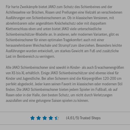
Für harte Zweikämpfe bietet JAKO zum Schutz des Schienbeines und der
Achillessehne vor Brüchen, Rissen und Prellungen eine Vielzahl an verschiedenen
Ausführungen von Schienbeinschonern an. Ob in klassischen Versionen, mit
abnehmbarem oder angenähtem Knöchelschutz oder mit doppeltem
Klettverschluss oben und unten bietet JAKO viele unterschiedliche
Schienbeinschützer-Modelle an. In anderen, sehr modernen Varianten, gibt es
Schienbeinschoner für einen optimalen Tragekomfort auch mit einer
herausnehmbaren Weichschale und Strumpf zum überziehen. Besonders leichte
Ausführungen wurden entwickelt, um starkes Gewicht am Fuß und zusätzliche
Last im Beinbereich zu verringern.
Alle JAKO Schienbeinschoner sind sowohl in Kinder- als auch Erwachsenengrößen
von XS bis XL erhältlich. Einige JAKO Schienbeinschützer sind ebenso ideal für
Kinder und Jugendliche. Bei allen Schonern sind die Körpergrößen 120-200 cm
perfekt abgedeckt. Jeder kann seinen Favorit im klassischen oder modernen Stil
finden. Die JAKO Schienbeinschoner bieten jedem Spieler im Fußball, ob auf
Rasen oder in der Halle, den besten Schutz, um nicht durch Verletzungen
auszufallen und eine gelungene Saison spielen zu können.
(
4,61
/5) Trusted Shops