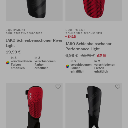
EQUIPMENT
EQUIPMENT
SCHIENBEINSCHONER
SCHIENBEINSCHONER
SALE!
JAKO Schienbeinschoner River
JAKO Schienbeinschoner
Light
Performance Light
19,99 €
6,99 €
19,99 €
65 %
In 3
In 3
verschiedenen
verschiedenen
In 2
In 2
Farben
Farben
verschiedenen
verschiedenen
erhältlich
erhältlich
Farben
Farben
erhältlich
erhältlich