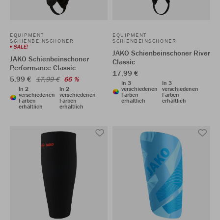
EQUIPMENT
EQUIPMENT
SCHIENBEINSCHONER
SCHIENBEINSCHONER
SALE!
JAKO Schienbeinschoner River
JAKO Schienbeinschoner
Classic
Performance Classic
17,99 €
5,99 €
17,99 €
66 %
In 3
In 3
In 2
In 2
verschiedenen
verschiedenen
verschiedenen
verschiedenen
Farben
Farben
Farben
Farben
erhältlich
erhältlich
erhältlich
erhältlich