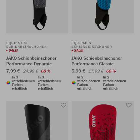
EQUIPMENT
EQUIPMENT
SCHIENBEINSCHONER
SCHIENBEINSCHONER
SALE!
SALE!
JAKO Schienbeinschoner
JAKO Schienbeinschoner
Performance Dynamic
Performance Classic
7,99 €
5,99 €
24,99 €
68 %
17,99 €
66 %
In 3
In 3
In 2
In 2
verschiedenen
verschiedenen
verschiedenen
verschiedenen
Farben
Farben
Farben
Farben
erhältlich
erhältlich
erhältlich
erhältlich