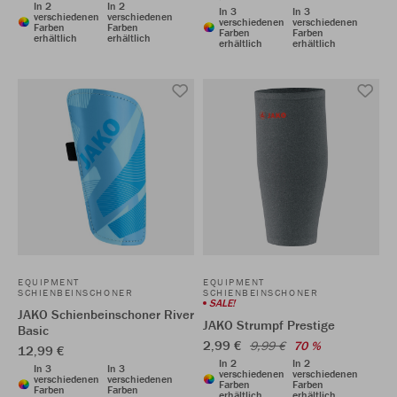
In 2
In 2
In 3
In 3
verschiedenen
verschiedenen
verschiedenen
verschiedenen
Farben
Farben
Farben
Farben
erhältlich
erhältlich
erhältlich
erhältlich
EQUIPMENT
EQUIPMENT
SCHIENBEINSCHONER
SCHIENBEINSCHONER
SALE!
JAKO Schienbeinschoner River
JAKO Strumpf Prestige
Basic
2,99 €
9,99 €
70 %
12,99 €
In 2
In 2
In 3
In 3
verschiedenen
verschiedenen
verschiedenen
verschiedenen
Farben
Farben
Farben
Farben
erhältlich
erhältlich