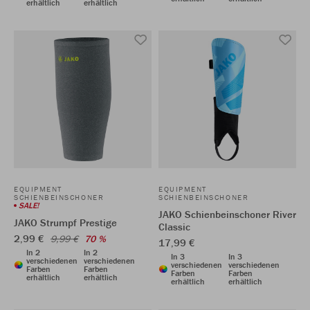
erhältlich
erhältlich
EQUIPMENT
EQUIPMENT
SCHIENBEINSCHONER
SCHIENBEINSCHONER
SALE!
JAKO Schienbeinschoner River
JAKO Strumpf Prestige
Classic
2,99 €
9,99 €
70 %
17,99 €
In 2
In 2
In 3
In 3
verschiedenen
verschiedenen
verschiedenen
verschiedenen
Farben
Farben
Farben
Farben
erhältlich
erhältlich
erhältlich
erhältlich