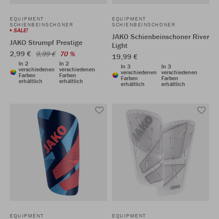
EQUIPMENT
EQUIPMENT
SCHIENBEINSCHONER
SCHIENBEINSCHONER
SALE!
JAKO Schienbeinschoner River
JAKO Strumpf Prestige
Light
2,99 €
9,99 €
70 %
19,99 €
In 2
In 2
In 3
In 3
verschiedenen
verschiedenen
verschiedenen
verschiedenen
Farben
Farben
Farben
Farben
erhältlich
erhältlich
erhältlich
erhältlich
EQUIPMENT
EQUIPMENT