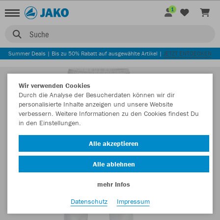
1
Suche
Summer Deals | Bis zu 50% Rabatt auf ausgewählte Artikel |
JETZT ENTDECKEN
Wir verwenden Cookies
Durch die Analyse der Besucherdaten können wir dir
personalisierte Inhalte anzeigen und unsere Website
verbessern. Weitere Informationen zu den Cookies findest Du
in den Einstellungen.
Alle akzeptieren
Alle ablehnen
mehr Infos
Datenschutz
Impressum