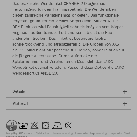
Das praktische Wendetrikot CHANGE 2.0 eignet sich
hervorragend für den Trainingsbetrieb. Die Wendefarben
bieten zahlreiche Variationsmöglichkeiten. Das funktionale
Polyester garantiert ein ideales Körperklima. Mit der KEEP
DRY Funktion wird Feuchtigkeit schnellstmöglich vom Körper
weg nach außen transportiert und somit bleibt die Haut
angenehm trocken. Das Trikot ist besonders leicht,
schnelltrocknend und strapazierfähig. Die Größen von XXS
bis 3XL sind nicht nur passend für Herren, sondern auch für
die jüngere Altersklasse. Durch Aufdrucke der
Spielernummer und Vereinsnamen lässt sich das JAKO
Wendetrikot optimal veredeln. Passend dazu gibt es die JAKO
Wendeshort CHANGE 2.0.
Details
Material
Keep Dry
40° waschen
Nicht chloren
Trocknen niedrige Temperatur
Bügeln niedrige Temperatur
Nicht
chemisch reinigen