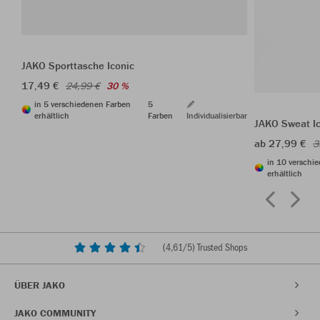
JAKO Sporttasche Iconic
17,49 €
24,99 €
30 %
in 5 verschiedenen Farben
5
erhältlich
Farben
Individualisierbar
JAKO Sweat I
ab 27,99 €
3
in 10 verschi
erhältlich
(
4,61
/5) Trusted Shops
ÜBER JAKO
JAKO COMMUNITY