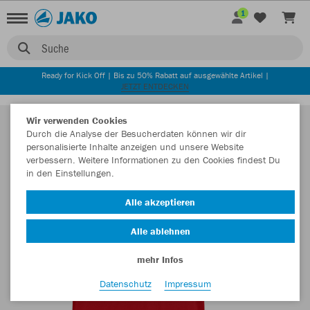
1
Suche
Ready for Kick Off | Bis zu 50% Rabatt auf ausgewählte Artikel |
JETZT ENTDECKEN
Wir verwenden Cookies
Durch die Analyse der Besucherdaten können wir dir
personalisierte Inhalte anzeigen und unsere Website
verbessern. Weitere Informationen zu den Cookies findest Du
in den Einstellungen.
Alle akzeptieren
Alle ablehnen
mehr Infos
Datenschutz
Impressum