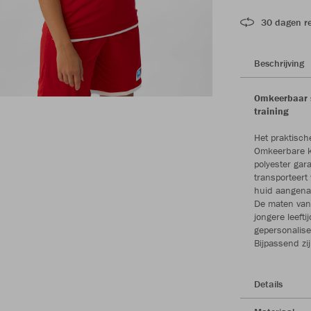
30 dagen r
Beschrijving
Omkeerbaar s
training
Het praktisch
Omkeerbare kl
polyester gar
transporteert
huid aangenaam
De maten van 
jongere leeft
gepersonalis
Bijpassend z
Details