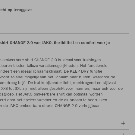
echt op teruggave
hirt CHANGE 2.0 van JAKO: flexibiliteit en comfort voor je
e omkeerbare shirt CHANGE 2.0 is ideaal voor trainingen.
euren bieden talloze variatiemogelijkheden. Het functionele
andeert een ideaal lichaamsklimaat. De KEEP DRY functie
 vocht zo snel mogelijk van het lichaam naar buiten, waardoor de
 droog blijft. De trui is bijzonder licht, sneldrogend en slijtvast.
XXS tot 3XL zijn niet alleen geschikt voor mannen, maar ook voor de
ijdsgroep. Het JAKO omkeerbare shirt kan optimaal worden
eerd door het spelersnummer en de clubnaam te bedrukken.
ijn de JAKO omkeerbare shorts CHANGE 2.0 verkrijgbaar.