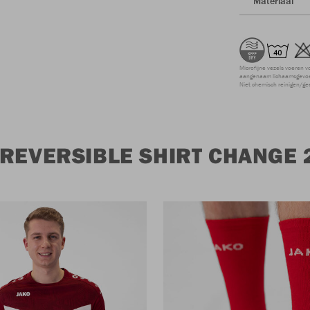
Materiaal
Microfijne vezels voeren v
aangenaam lichaamsgevoel
Niet chemisch reinigen/ge
REVERSIBLE SHIRT CHANGE 