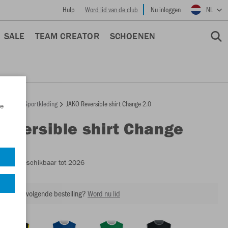
Hulp
Word lid van de club
Nu inloggen
NL
SALE
TEAM CREATOR
SCHOENEN
epage
Sportkleding
JAKO Reversible shirt Change 2.0
e
Reversible shirt Change
4151
- Beschikbaar tot 2026
ing op je volgende bestelling?
Word nu lid