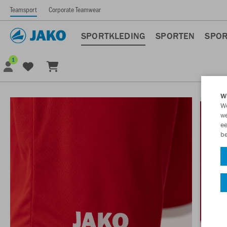
Teamsport
Corporate Teamwear
SPORTKLEDING
SPORTEN
SPOR
1
Wi
We
we
ee
be