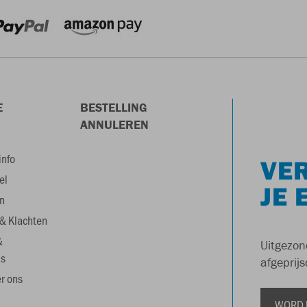
E
BESTELLING
ANNULEREN
info
VER
el
JE 
n
& Klachten
&
Uitgezon
s
afgeprijs
r ons
WORD 