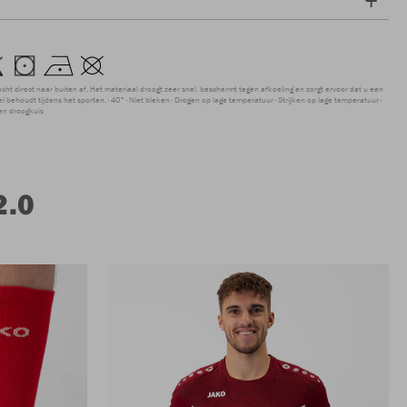
ocht direct naar buiten af. Het materiaal droogt zeer snel, beschermt tegen afkoeling en zorgt ervoor dat u een
 behoudt tijdens het sporten.
40°
Niet bleken
Drogen op lage temperatuur
Strijken op lage temperatuur
en droogkuis
2.0