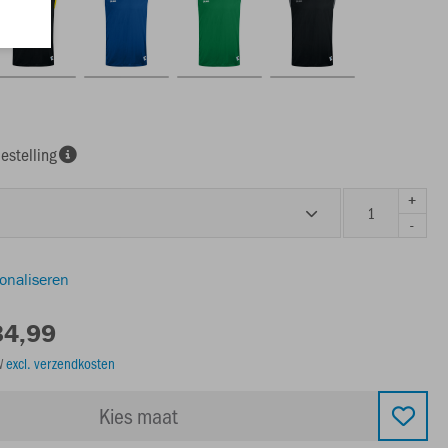
estelling
+
-
sonaliseren
34,99
TW
excl. verzendkosten
Kies maat