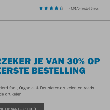
(
4,61
/5) Trusted Shops
ZEKER JE VAN 30% OP
EERSTE BESTELLING
derd fan-, Organic- & Doubletex-artikelen en reeds
de artikelen
NU LID VAN DE CLUB