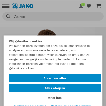
1
Zoeken
Wij gebruiken cookies
We kunnen deze inzetten om onze bezoekersgegevens te
analyseren, om onze website te verbeteren, om
gepersonaliseerde content weer te geven en om u een zo
aangenaam mogelijke surfervaring te bieden. U kan uw
instellingen bekijken voor meer info over de door ons
gebruikte cookies.
Accepteer alles
Alles afwijzen
Meer info
Gegevensbescherming
Contact- en bedrijfsgegevens