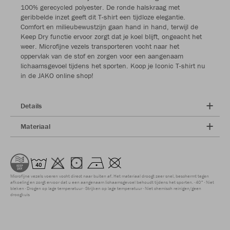
100% gerecycled polyester. De ronde halskraag met
geribbelde inzet geeft dit T-shirt een tijdloze elegantie.
Comfort en milieubewustzijn gaan hand in hand, terwijl de
Keep Dry functie ervoor zorgt dat je koel blijft, ongeacht het
weer. Microfijne vezels transporteren vocht naar het
oppervlak van de stof en zorgen voor een aangenaam
lichaamsgevoel tijdens het sporten. Koop je Iconic T-shirt nu
in de JAKO online shop!
Details
Materiaal
Microfijne vezels voeren vocht direct naar buiten af. Het materiaal droogt zeer snel, beschermt tegen
afkoeling en zorgt ervoor dat u een aangenaam lichaamsgevoel behoudt tijdens het sporten.
40°
Niet
bleken
Drogen op lage temperatuur
Strijken op lage temperatuur
Niet chemisch reinigen/geen
droogkuis