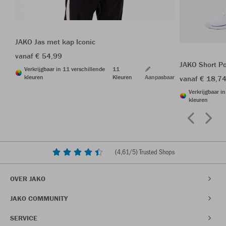
JAKO Jas met kap Iconic
vanaf € 54,99
JAKO Short P
Verkrijgbaar in 11 verschillende
11
kleuren
Kleuren
Aanpasbaar
vanaf € 18,7
Verkrijgbaar i
kleuren
(
4,61
/5) Trusted Shops
OVER JAKO
JAKO COMMUNITY
SERVICE