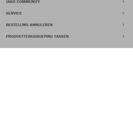
JAKO COMMUNITY
SERVICE
BESTELLING ANNULEREN
PRODUCTTERUGROEPING TASSEN
VERZEKER JE VAN 30% OP JE
EERSTE BESTELLING
Uitgezonderd fan-, Organic- & Doubletex-artikelen en reeds
afgeprijsde artikelen
WORD NU LID VAN DE CLUB
Gegevensbescherming
Klokkenluider systeem
Herroepingsrecht
Algemene Voorwaarden
Impressum
Verklaring inzake toegankelijkheid