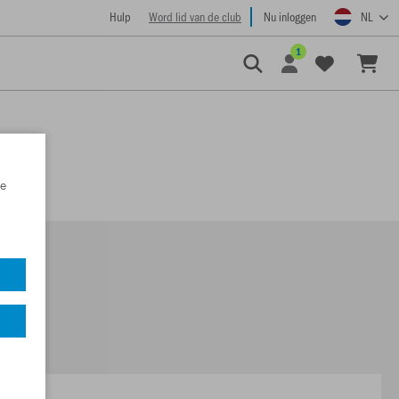
Hulp
Word lid van de club
Nu inloggen
NL
1
e