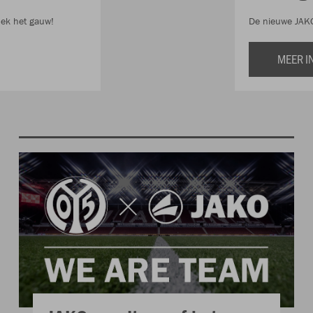
dek het gauw!
De nieuwe JAKO
MEER I