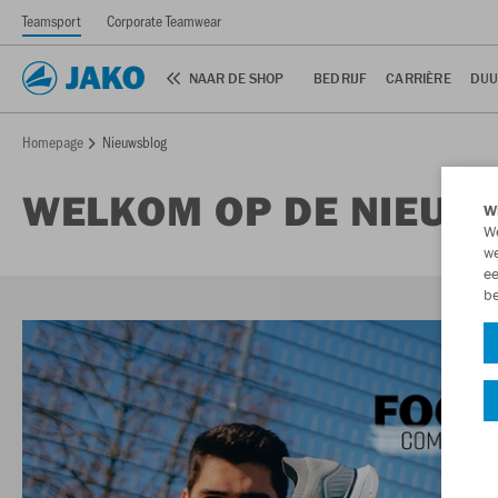
Teamsport
Corporate Teamwear
NAAR DE SHOP
BEDRIJF
CARRIÈRE
DUU
Homepage
Nieuwsblog
WELKOM OP DE NIEUW
Wi
We
we
ee
be