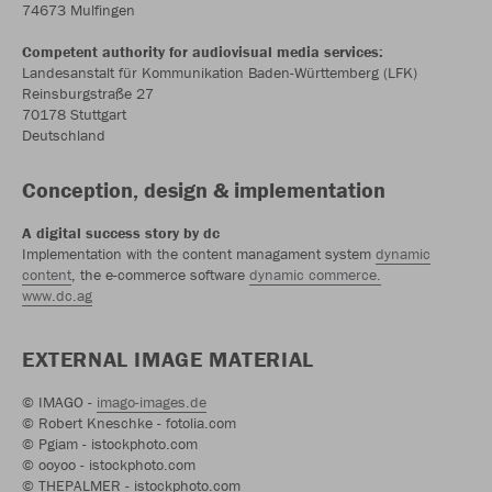
74673 Mulfingen
Competent authority for audiovisual media services:
Landesanstalt für Kommunikation Baden-Württemberg (LFK)
Reinsburgstraße 27
70178 Stuttgart
Deutschland
Conception, design & implementation
A digital success story by dc
Implementation with the content managament system
dynamic
content
, the e-commerce software
dynamic commerce.
www.dc.ag
EXTERNAL IMAGE MATERIAL
© IMAGO -
imago-images.de
© Robert Kneschke - fotolia.com
© Pgiam - istockphoto.com
© ooyoo - istockphoto.com
© THEPALMER - istockphoto.com