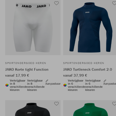
SPORTONDERGOED HEREN
SPORTONDERGOED HEREN
JAKO Korte tight Function
JAKO Turtleneck Comfort 2.0
vanaf 17,99 €
vanaf 37,99 €
Verkrijgbaar
Verkrijgbaar
Verkrijgbaar
Verkrijgbaar
in 8
in 8
Aanpasbaar
in 6
in 6
Aanpasba
verschillende
verschillende
verschillende
verschillende
kleuren
kleuren
kleuren
kleuren