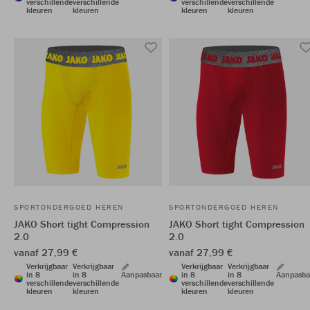
verschillende
verschillende
verschillende
verschillende
kleuren
kleuren
kleuren
kleuren
SPORTONDERGOED HEREN
SPORTONDERGOED HEREN
JAKO Short tight Compression
JAKO Short tight Compression
2.0
2.0
vanaf 27,99 €
vanaf 27,99 €
Verkrijgbaar
Verkrijgbaar
Verkrijgbaar
Verkrijgbaar
in 8
in 8
Aanpasbaar
in 8
in 8
Aanpasba
verschillende
verschillende
verschillende
verschillende
kleuren
kleuren
kleuren
kleuren