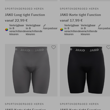
SPORTONDERGOED HEREN
SPORTONDERGOED HEREN
JAKO Long tight Function
JAKO Korte tight Function
vanaf 22,99 €
vanaf 17,99 €
Verkrijgbaar
Verkrijgbaar
Verkrijgbaar
Verkrijgbaar
in 8
in 8
Aanpasbaar
in 8
in 8
Aanpasba
verschillende
verschillende
verschillende
verschillende
kleuren
kleuren
kleuren
kleuren
SPORTONDERGOED HEREN
SPORTONDERGOED HEREN
JAKO Korte tight Function
JAKO Korte tight Function