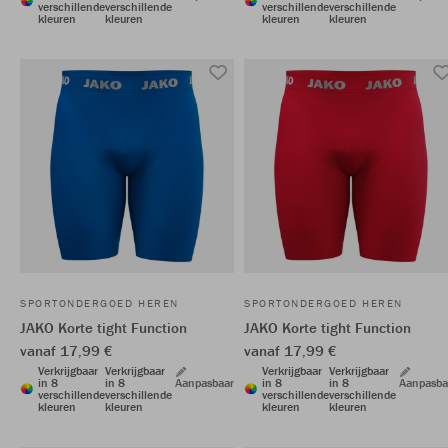
verschillende
verschillende
verschillende
verschillende
kleuren
kleuren
kleuren
kleuren
SPORTONDERGOED HEREN
SPORTONDERGOED HEREN
JAKO Korte tight Function
JAKO Korte tight Function
vanaf 17,99 €
vanaf 17,99 €
Verkrijgbaar
Verkrijgbaar
Verkrijgbaar
Verkrijgbaar
in 8
in 8
Aanpasbaar
in 8
in 8
Aanpasba
verschillende
verschillende
verschillende
verschillende
kleuren
kleuren
kleuren
kleuren