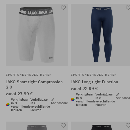
SPORTONDERGOED HEREN
SPORTONDERGOED HEREN
JAKO Short tight Compression
JAKO Long tight Function
2.0
vanaf 22,99 €
vanaf 27,99 €
Verkrijgbaar
Verkrijgbaar
in 8
in 8
Aanpasba
Verkrijgbaar
Verkrijgbaar
verschillende
verschillende
in 8
in 8
Aanpasbaar
kleuren
kleuren
verschillende
verschillende
kleuren
kleuren