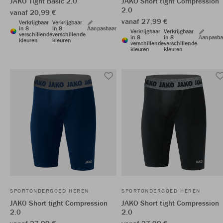
JAKO Tight Basic 2.0
JAKO Short tight Compression
2.0
vanaf 20,99 €
vanaf 27,99 €
Verkrijgbaar
Verkrijgbaar
in 8
in 8
Aanpasbaar
Verkrijgbaar
Verkrijgbaar
verschillende
verschillende
in 8
in 8
Aanpasba
kleuren
kleuren
verschillende
verschillende
kleuren
kleuren
SPORTONDERGOED HEREN
SPORTONDERGOED HEREN
JAKO Short tight Compression
JAKO Short tight Compression
2.0
2.0