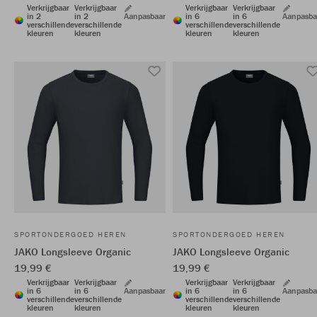
Verkrijgbaar
Verkrijgbaar
Verkrijgbaar
Verkrijgbaar
in 2
in 2
Aanpasbaar
in 6
in 6
Aanpasba
verschillende
verschillende
verschillende
verschillende
kleuren
kleuren
kleuren
kleuren
SPORTONDERGOED HEREN
SPORTONDERGOED HEREN
JAKO Longsleeve Organic
JAKO Longsleeve Organic
19,99 €
19,99 €
Verkrijgbaar
Verkrijgbaar
Verkrijgbaar
Verkrijgbaar
in 6
in 6
Aanpasbaar
in 6
in 6
Aanpasba
verschillende
verschillende
verschillende
verschillende
kleuren
kleuren
kleuren
kleuren