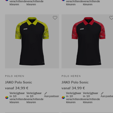
verschillende
verschillende
verschillende
verschillende
kleuren
kleuren
kleuren
kleuren
POLO HEREN
POLO HEREN
JAKO Polo Sonic
JAKO Polo Sonic
vanaf 34,99 €
vanaf 34,99 €
Verkrijgbaar
Verkrijgbaar
Verkrijgbaar
Verkrijgbaar
in 10
in 10
Aanpasbaar
in 10
in 10
Aanpasba
verschillende
verschillende
verschillende
verschillende
kleuren
kleuren
kleuren
kleuren