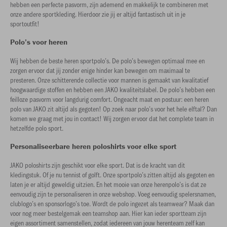
hebben een perfecte pasvorm, zijn ademend en makkelijk te combineren met
onze andere sportkleding. Hierdoor zie jij er altijd fantastisch uit in je
sportoutfit!
Polo’s voor heren
Wij hebben de beste heren sportpolo’s. De polo’s bewegen optimaal mee en
zorgen ervoor dat jij zonder enige hinder kan bewegen om maximaal te
presteren. Onze schitterende collectie voor mannen is gemaakt van kwalitatief
hoogwaardige stoffen en hebben een JAKO kwaliteitslabel. De polo’s hebben een
feilloze pasvorm voor langdurig comfort. Ongeacht maat en postuur: een heren
polo van JAKO zit altijd als gegoten! Op zoek naar polo’s voor het hele elftal? Dan
komen we graag met jou in contact! Wij zorgen ervoor dat het complete team in
hetzelfde polo sport.
Personaliseerbare heren poloshirts voor elke sport
JAKO poloshirts zijn geschikt voor elke sport. Dat is de kracht van dit
kledingstuk. Of je nu tennist of golft. Onze sportpolo’s zitten altijd als gegoten en
laten je er altijd geweldig uitzien. En het mooie van onze herenpolo’s is dat ze
eenvoudig zijn te personaliseren in onze webshop. Voeg eenvoudig spelersnamen,
clublogo’s en sponsorlogo’s toe. Wordt de polo ingezet als teamwear? Maak dan
voor nog meer bestelgemak een teamshop aan. Hier kan ieder sportteam zijn
eigen assortiment samenstellen, zodat iedereen van jouw herenteam zelf kan