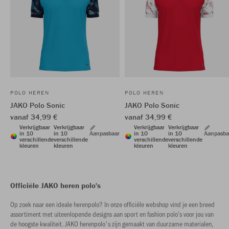
POLO HEREN
POLO HEREN
JAKO Polo Sonic
JAKO Polo Sonic
vanaf 34,99 €
vanaf 34,99 €
Verkrijgbaar
Verkrijgbaar
Verkrijgbaar
Verkrijgbaar
in 10
in 10
Aanpasbaar
in 10
in 10
Aanpasba
verschillende
verschillende
verschillende
verschillende
kleuren
kleuren
kleuren
kleuren
Officiële JAKO heren polo's
Op zoek naar een ideale herenpolo? In onze officiële webshop vind je een breed
assortiment met uiteenlopende designs aan sport en fashion polo’s voor jou van
de hoogste kwaliteit. JAKO herenpolo's zijn gemaakt van duurzame materialen,