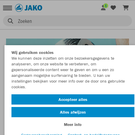
1
Zoeken
Wij gebruiken cookies
We kunnen deze inzetten om onze bezoekersgegevens te
analyseren, om onze website te verbeteren, om
gepersonaliseerde content weer te geven en om u een zo
aangenaam mogelijke surfervaring te bieden. U kan uw
instellingen bekijken voor meer info over de door ons gebruikte
cookies.
Accepteer alles
Alles afwijzen
Meer info
Gegevensbescherming
Contact- en bedrijfsgegevens