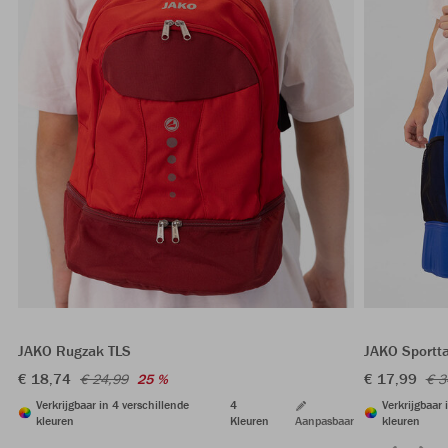
JAKO Rugzak TLS
JAKO Sportt
€ 18,74
€ 17,99
€ 24,99
25 %
€ 3
Verkrijgbaar in 4 verschillende
4
Verkrijgbaar 
kleuren
Kleuren
Aanpasbaar
kleuren