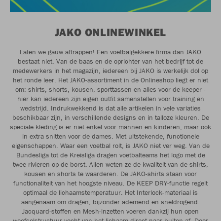
JAKO ONLINEWINKEL
Laten we gauw aftrappen! Een voetbalgekkere firma dan JAKO
bestaat niet. Van de baas en de oprichter van het bedrijf tot de
medewerkers in het magazijn, iedereen bij JAKO is werkelijk dol op
het ronde leer. Het JAKO-assortiment in de Onlineshop liegt er niet
om: shirts, shorts, kousen, sporttassen en alles voor de keeper -
hier kan iedereen zijn eigen outfit samenstellen voor training en
wedstrijd. Indrukwekkend is dat alle artikelen in vele variaties
beschikbaar zijn, in verschillende designs en in talloze kleuren. De
speciale kleding is er niet enkel voor mannen en kinderen, maar ook
in extra snitten voor de dames. Met uitstekende, functionele
eigenschappen. Waar een voetbal rolt, is JAKO niet ver weg. Van de
Bundesliga tot de Kreisliga dragen voetbalteams het logo met de
twee rivieren op de borst. Allen weten ze de kwaliteit van de shirts,
kousen en shorts te waarderen. De JAKO-shirts staan voor
functionaliteit van het hoogste niveau. De KEEP DRY-functie regelt
optimaal de lichaamstemperatuur. Het Interlock-materiaal is
aangenaam om dragen, bijzonder ademend en sneldrogend.
Jacquard-stoffen en Mesh-inzetten voeren dankzij hun open
weefselstructuur vocht van het lichaam direct naar buiten af. Door