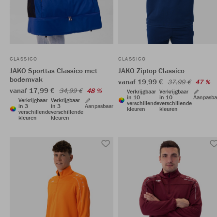
CLASSICO
CLASSICO
JAKO Sporttas Classico met
JAKO Ziptop Classico
bodemvak
vanaf 19,99 €
37,99 €
47 %
vanaf 17,99 €
34,99 €
48 %
Verkrijgbaar
Verkrijgbaar
in 10
in 10
Aanpasba
Verkrijgbaar
Verkrijgbaar
verschillende
verschillende
in 3
in 3
Aanpasbaar
kleuren
kleuren
verschillende
verschillende
kleuren
kleuren