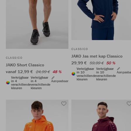
CLASSICO
JAKO Jas met kap Classico
CLASSICO
29,99 €
59,99 €
50 %
JAKO Short Classico
Verkrijgbaar
Verkrijgbaar
vanaf 12,99 €
24,99 €
48 %
in 10
in 10
Aanpasba
verschillende
verschillende
Verkrijgbaar
Verkrijgbaar
kleuren
kleuren
in 4
in 4
Aanpasbaar
verschillende
verschillende
kleuren
kleuren