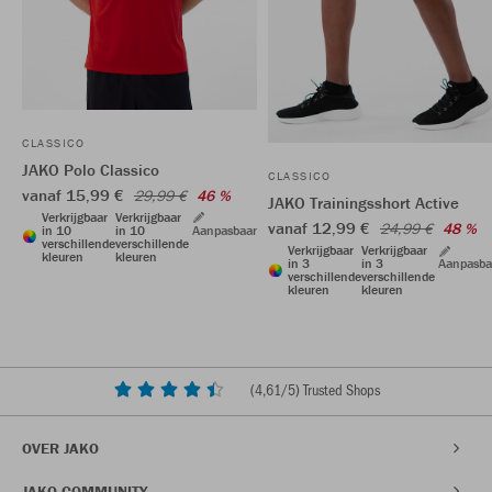
CLASSICO
JAKO Polo Classico
CLASSICO
vanaf 15,99 €
29,99 €
46 %
JAKO Trainingsshort Active
Verkrijgbaar
Verkrijgbaar
vanaf 12,99 €
24,99 €
48 %
in 10
in 10
Aanpasbaar
verschillende
verschillende
Verkrijgbaar
Verkrijgbaar
kleuren
kleuren
in 3
in 3
Aanpasba
verschillende
verschillende
kleuren
kleuren
(
4,61
/5) Trusted Shops
OVER JAKO
JAKO COMMUNITY