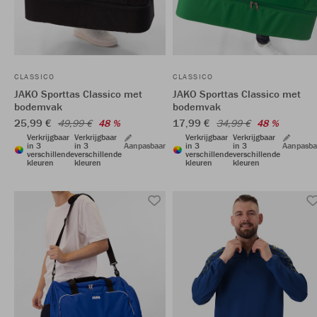
CLASSICO
CLASSICO
JAKO Sporttas Classico met
JAKO Sporttas Classico met
bodemvak
bodemvak
25,99 €
17,99 €
49,99 €
48 %
34,99 €
48 %
Verkrijgbaar
Verkrijgbaar
Verkrijgbaar
Verkrijgbaar
in 3
in 3
Aanpasbaar
in 3
in 3
Aanpasba
verschillende
verschillende
verschillende
verschillende
kleuren
kleuren
kleuren
kleuren