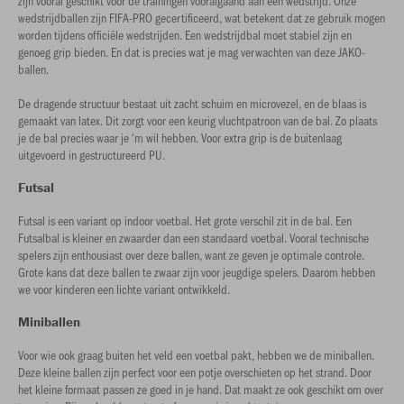
zijn vooral geschikt voor de trainingen voorafgaand aan een wedstrijd. Onze
wedstrijdballen zijn FIFA-PRO gecertificeerd, wat betekent dat ze gebruik mogen
worden tijdens officiële wedstrijden. Een wedstrijdbal moet stabiel zijn en
genoeg grip bieden. En dat is precies wat je mag verwachten van deze JAKO-
ballen.
De dragende structuur bestaat uit zacht schuim en microvezel, en de blaas is
gemaakt van latex. Dit zorgt voor een keurig vluchtpatroon van de bal. Zo plaats
je de bal precies waar je ‘m wil hebben. Voor extra grip is de buitenlaag
uitgevoerd in gestructureerd PU.
Futsal
Futsal is een variant op indoor voetbal. Het grote verschil zit in de bal. Een
Futsalbal is kleiner en zwaarder dan een standaard voetbal. Vooral technische
spelers zijn enthousiast over deze ballen, want ze geven je optimale controle.
Grote kans dat deze ballen te zwaar zijn voor jeugdige spelers. Daarom hebben
we voor kinderen een lichte variant ontwikkeld.
Miniballen
Voor wie ook graag buiten het veld een voetbal pakt, hebben we de miniballen.
Deze kleine ballen zijn perfect voor een potje overschieten op het strand. Door
het kleine formaat passen ze goed in je hand. Dat maakt ze ook geschikt om over