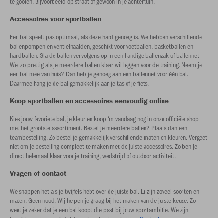
te gooien. Bijvoorbeeld op straat of gewoon in je achtertuin.
Accessoires voor sportballen
Een bal speelt pas optimaal, als deze hard genoeg is. We hebben verschillende
ballenpompen en ventielnaalden, geschikt voor voetballen, basketballen en
handballen. Sla de ballen vervolgens op in een handige ballenzak of ballennet.
Wel zo prettig als je meerdere ballen klaar wil leggen voor de training. Neem je
een bal mee van huis? Dan heb je genoeg aan een ballennet voor één bal.
Daarmee hang je de bal gemakkelijk aan je tas of je fiets.
Koop sportballen en accessoires eenvoudig online
Kies jouw favoriete bal, je kleur en koop ‘m vandaag nog in onze officiële shop
met het grootste assortiment. Bestel je meerdere ballen? Plaats dan een
teambestelling. Zo bestel je gemakkelijk verschillende maten en kleuren. Vergeet
niet om je bestelling compleet te maken met de juiste accessoires. Zo ben je
direct helemaal klaar voor je training, wedstrijd of outdoor activiteit.
Vragen of contact
We snappen het als je twijfels hebt over de juiste bal. Er zijn zoveel soorten en
maten. Geen nood. Wij helpen je graag bij het maken van de juiste keuze. Zo
weet je zeker dat je een bal koopt die past bij jouw sportambitie. We zijn