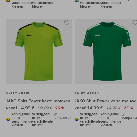
verschillende
verschillende
verschillende
verschillende
kleuren
kleuren
kleuren
kleuren
SHIRT HEREN
SHIRT HEREN
JAKO Shirt Power korte mouwen
JAKO Shirt Power korte mouwe
vanaf 14,99 €
vanaf 14,99 €
19,99 €
25 %
19,99 €
25 %
Verkrijgbaar
Verkrijgbaar
Verkrijgbaar
Verkrijgbaar
in 16
in 16
Aanpasbaar
in 16
in 16
Aanpasba
verschillende
verschillende
verschillende
verschillende
kleuren
kleuren
kleuren
kleuren