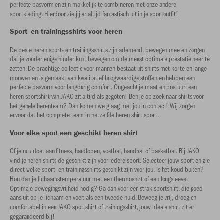
perfecte pasvorm en zijn makkelijk te combineren met onze andere
sportkleding. Hierdoor zie jij er altijd fantastisch uit in je sportoutfit!
Sport- en trainingsshirts voor heren
De beste heren sport- en trainingsshirts zijn ademend, bewegen mee en zorgen
dat je zonder enige hinder kunt bewegen om de meest optimale prestatie neer te
zetten. De prachtige collectie voor mannen bestaat uit shirts met korte en lange
mouwen en is gemaakt van kwalitatief hoogwaardige stoffen en hebben een
perfecte pasvorm voor langdurig comfort. Ongeacht je maat en postuur: een
heren sportshirt van JAKO zit altijd als gegoten! Ben je op zoek naar shirts voor
het gehele herenteam? Dan komen we graag met jou in contact! Wij zorgen
ervoor dat het complete team in hetzelfde heren shirt sport.
Voor elke sport een geschikt heren shirt
Of je nou doet aan fitness, hardlopen, voetbal, handbal of basketbal. Bij JAKO
vind je heren shirts de geschikt zijn voor iedere sport. Selecteer jouw sport en zie
direct welke sport- en trainingsshirts geschikt zijn voor jou. Is het koud buiten?
Hou dan je lichaamstemperatuur met een thermoshirt of een longsleeve.
Optimale bewegingsvrijheid nodig? Ga dan voor een strak sportshirt, die goed
aansluit op je lichaam en voelt als een tweede huid. Beweeg je vrij, droog en
comfortabel in een JAKO sportshirt of trainingsshirt, jouw ideale shirt zit er
gegarandeerd bij!