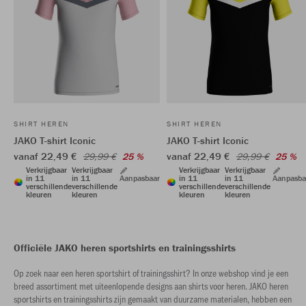
SHIRT HEREN
SHIRT HEREN
JAKO T-shirt Iconic
JAKO T-shirt Iconic
vanaf 22,49 €
vanaf 22,49 €
29,99 €
25 %
29,99 €
25 %
Verkrijgbaar
Verkrijgbaar
Verkrijgbaar
Verkrijgbaar
in 11
in 11
Aanpasbaar
in 11
in 11
Aanpasba
verschillende
verschillende
verschillende
verschillende
kleuren
kleuren
kleuren
kleuren
Officiële JAKO heren sportshirts en trainingsshirts
Op zoek naar een heren sportshirt of trainingsshirt? In onze webshop vind je een
breed assortiment met uiteenlopende designs aan shirts voor heren. JAKO heren
sportshirts en trainingsshirts zijn gemaakt van duurzame materialen, hebben een