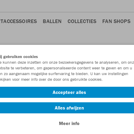
TACCESSOIRES
BALLEN
COLLECTIES
FAN SHOPS
j gebruiken cookies
 kunnen deze inzetten om onze bezoekersgegevens te analyseren, om onz
bsite te verbeteren, om gepersonaliseerde content weer te geven en om u
n zo aangenaam mogelijke surfervaring te bieden. U kan uw instellingen
kijken voor meer info over de door ons gebruikte cookies.
REN
Accepteer alles
Alles afwijzen
Meer info