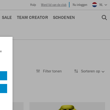
Hulp
Word lid van de club
Nu inloggen
NL
SALE
TEAM CREATOR
SCHOENEN
e
Filter tonen
Sorteren op