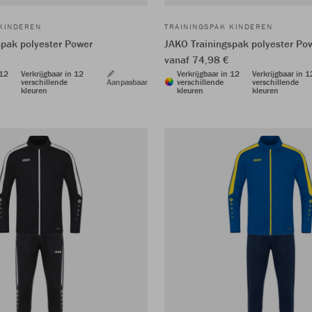
 KINDEREN
TRAININGSPAK KINDEREN
spak polyester Power
JAKO Trainingspak polyester Po
vanaf 74,98 €
 12
Verkrijgbaar in 12
Verkrijgbaar in 12
Verkrijgbaar in 1
verschillende
Aanpasbaar
verschillende
verschillende
kleuren
kleuren
kleuren