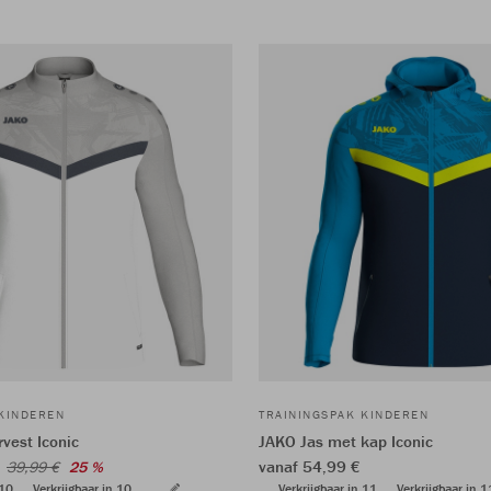
 KINDEREN
TRAININGSPAK KINDEREN
vest Iconic
JAKO Jas met kap Iconic
€
vanaf 54,99 €
39,99 €
25 %
 10
Verkrijgbaar in 10
Verkrijgbaar in 11
Verkrijgbaar in 1