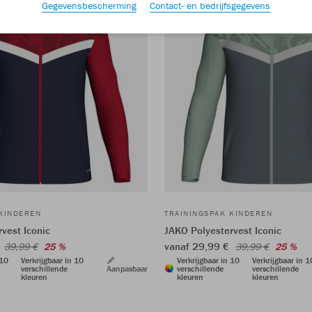
Gegevensbescherming
Contact- en bedrijfsgegevens
 KINDEREN
TRAININGSPAK KINDEREN
vest Iconic
JAKO Polyestervest Iconic
€
vanaf 29,99 €
39,99 €
25 %
39,99 €
25 %
 10
Verkrijgbaar in 10
Verkrijgbaar in 10
Verkrijgbaar in 1
verschillende
Aanpasbaar
verschillende
verschillende
kleuren
kleuren
kleuren