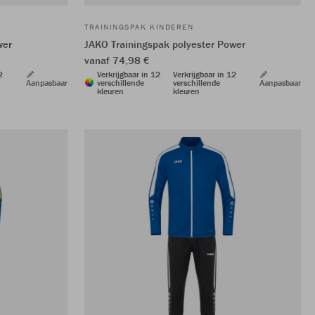
TRAININGSPAK KINDEREN
wer
JAKO Trainingspak polyester Power
vanaf 74,98 €
2
Verkrijgbaar in 12
Verkrijgbaar in 12
Aanpasbaar
verschillende
verschillende
Aanpasbaar
kleuren
kleuren