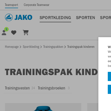
Teamsport
Corporate Teamwear
SPORTKLEDING
SPORTEN
SPOR
1
Homepage
Sportkleding
Trainingspakken
Trainingspak kinderen
Wi
We
we
ee
be
TRAININGSPAK KINDE
Trainingsvesten
Trainingsbroeken
24
3