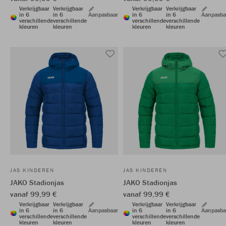
Verkrijgbaar
Verkrijgbaar
Verkrijgbaar
Verkrijgbaar
in 6
in 6
Aanpasbaar
in 6
in 6
Aanpasba
verschillende
verschillende
verschillende
verschillende
kleuren
kleuren
kleuren
kleuren
JAS KINDEREN
JAS KINDEREN
JAKO Stadionjas
JAKO Stadionjas
vanaf 99,99 €
vanaf 99,99 €
Verkrijgbaar
Verkrijgbaar
Verkrijgbaar
Verkrijgbaar
in 6
in 6
Aanpasbaar
in 6
in 6
Aanpasba
verschillende
verschillende
verschillende
verschillende
kleuren
kleuren
kleuren
kleuren