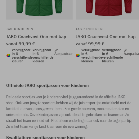
JAS KINDEREN
JAS KINDEREN
JAKO Coachvest One met kap
JAKO Coachvest One met kap
vanaf 99,99 €
vanaf 99,99 €
Verkrijgbaar
Verkrijgbaar
Verkrijgbaar
Verkrijgbaar
in 6
in 6
Aanpasbaar
in 6
in 6
Aanpasba
verschillende
verschillende
verschillende
verschillende
kleuren
kleuren
kleuren
kleuren
Officiële JAKO sportjassen voor kinderen
De ideale sportjas voor je kinderen vind je gegarandeerd in de officiële JAKO
shop. Ook voor jongste sporters hebben wij de juiste sportjas ontwikkeld met de
kwaliteit die van je ons gewend bent. Een goede pasvorm, mooie materialen en
unieke details. Onze kinderjassen zijn ook ideaal te gebruiken als teamwear. Zo
straalt het team eenheid uit. Niet alleen onderling maar ook naar de tegenpartij.
Zo is het team van je kind klaar voor de overwinning.
Kwalitatieve sportjassen voor kinderen