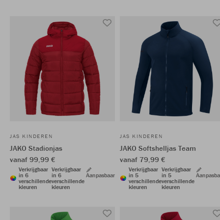
JAS KINDEREN
JAS KINDEREN
JAKO Stadionjas
JAKO Softshelljas Team
vanaf 99,99 €
vanaf 79,99 €
Verkrijgbaar
Verkrijgbaar
Verkrijgbaar
Verkrijgbaar
in 6
in 6
Aanpasbaar
in 5
in 5
Aanpasba
verschillende
verschillende
verschillende
verschillende
kleuren
kleuren
kleuren
kleuren