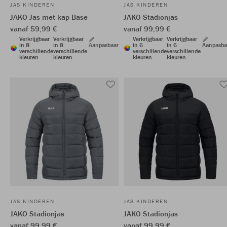
JAS KINDEREN
JAS KINDEREN
JAKO Jas met kap Base
JAKO Stadionjas
vanaf 59,99 €
vanaf 99,99 €
Verkrijgbaar
Verkrijgbaar
Verkrijgbaar
Verkrijgbaar
in 8
in 8
Aanpasbaar
in 6
in 6
Aanpasba
verschillende
verschillende
verschillende
verschillende
kleuren
kleuren
kleuren
kleuren
JAS KINDEREN
JAS KINDEREN
JAKO Stadionjas
JAKO Stadionjas
vanaf 99,99 €
vanaf 99,99 €