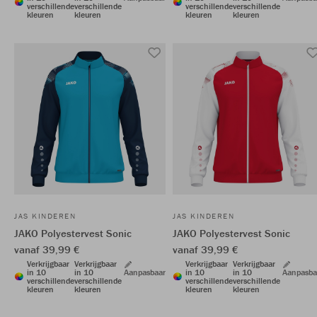
verschillende
verschillende
verschillende
verschillende
kleuren
kleuren
kleuren
kleuren
JAS KINDEREN
JAS KINDEREN
JAKO Polyestervest Sonic
JAKO Polyestervest Sonic
vanaf 39,99 €
vanaf 39,99 €
Verkrijgbaar
Verkrijgbaar
Verkrijgbaar
Verkrijgbaar
in 10
in 10
Aanpasbaar
in 10
in 10
Aanpasba
verschillende
verschillende
verschillende
verschillende
kleuren
kleuren
kleuren
kleuren