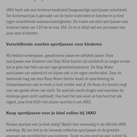
JAKO heeft ook voor kinderen kwalitatief hoogwaardige sportjassen ontwikkeld.
Een kindersportjas is gemaakt van de beste materialen en beschermt je kind
tegen verschillende weersomstandigheden. De maten van onze sportjassen voor
kinderen lopen van 116 tot en met 164. Zo zit er altijd wel een jas tussen voor
jouw zoon of dochter.
Verschillende soorten sportjassen voor kinderen
Wij hebben winterjassen, gewatteerde jassen en softshell jassen. Onze
sportjassen voor kinderen met Stop Wind-functie zijn winddicht en zorgen ervoor
dat je geen last hebt van een lage gevoelstemperatuur. De Stop Water
sportjassen zijn waterdicht en blijven ook in de regen comfortabel. Door de
isolerende laag van onze Keep Warm-functie houdt de sportkleding de
lichaamswarmte vast en koelt je kind minder snel af. De Keep dry-functie zorgt
voor een goede afvoer van vocht. De speciale vezels drogen snel waardoor de
kinderjas geen vocht vasthoudt. Hoe hard het ook waait en hoe hard het ook
regent, jouw kind blijft met plezier sporten in een JAKO.
Koop sportjassen voor je kind online bij JAKO
Nieuwe sportjas voor je kind nodig? Bestel hem eenvoudig in de officiële JAKO
webshop. Bij ons vind je de nieuwste collecties sportjassen en de grootste
voorraad aan sportkleding voor kinderen. Scoor nu een sportjas voor je kind bij