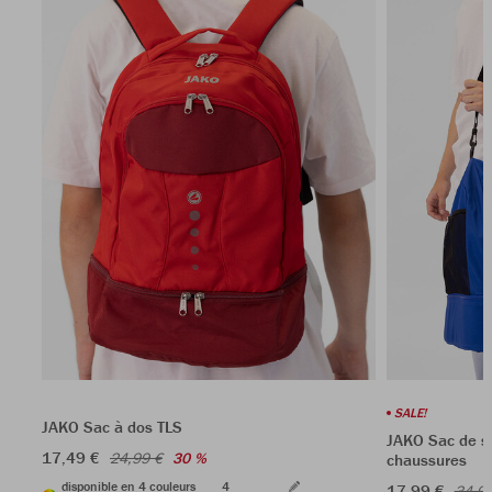
SALE!
JAKO Sac à dos TLS
JAKO Sac de s
17,49 €
24,99 €
30 %
chaussures
disponible en 4 couleurs
4
17,99 €
34,99