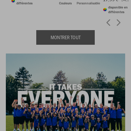
différentes
Couleurs
Personnalisable
disponible en 3
différentes
MONTRER TOUT