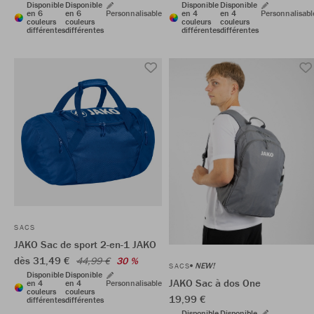
Disponible
Disponible
Disponible
Disponible
en 6
en 6
Personnalisable
en 4
en 4
Personnalisabl
couleurs
couleurs
couleurs
couleurs
différentes
différentes
différentes
différentes
SACS
JAKO Sac de sport 2-en-1 JAKO
dès 31,49 €
44,99 €
30 %
NEW!
SACS
Disponible
Disponible
JAKO Sac à dos One
en 4
en 4
Personnalisable
couleurs
couleurs
19,99 €
différentes
différentes
Disponible
Disponible