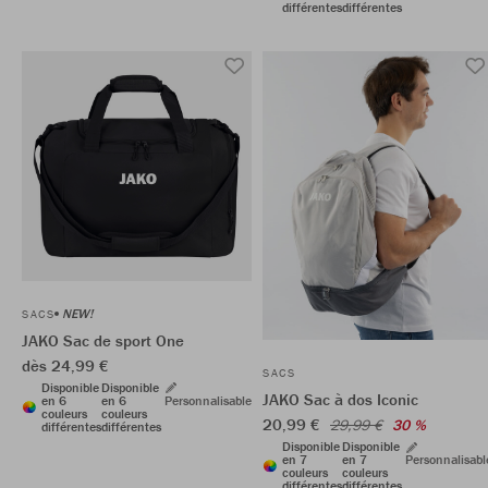
différentes
différentes
NEW!
SACS
JAKO Sac de sport One
dès 24,99 €
SACS
Disponible
Disponible
JAKO Sac à dos Iconic
en 6
en 6
Personnalisable
couleurs
couleurs
20,99 €
29,99 €
30 %
différentes
différentes
Disponible
Disponible
en 7
en 7
Personnalisabl
couleurs
couleurs
différentes
différentes