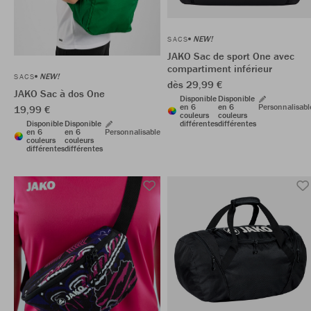
NEW!
SACS
JAKO Sac de sport One avec
compartiment inférieur
NEW!
SACS
dès 29,99 €
JAKO Sac à dos One
Disponible
Disponible
en 6
en 6
Personnalisabl
19,99 €
couleurs
couleurs
différentes
différentes
Disponible
Disponible
en 6
en 6
Personnalisable
couleurs
couleurs
différentes
différentes