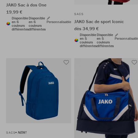
JAKO Sac à dos One
19,99 €
SACS
Disponible
Disponible
JAKO Sac de sport Iconic
en 6
en 6
Personnalisable
couleurs
couleurs
dès 34,99 €
différentes
différentes
Disponible
Disponible
en 5
en 5
Personnalisabl
couleurs
couleurs
différentes
différentes
NEW!
SACS