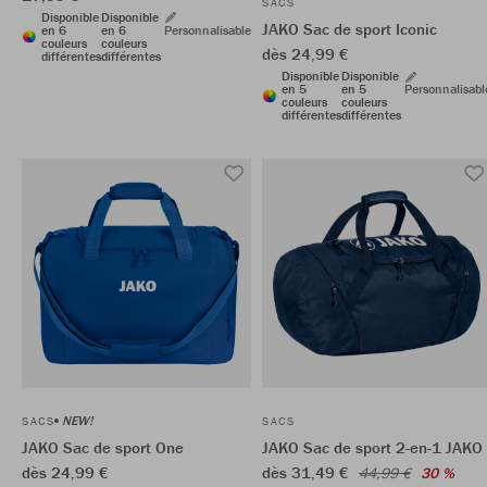
SACS
Disponible
Disponible
JAKO Sac de sport Iconic
en 6
en 6
Personnalisable
couleurs
couleurs
dès 24,99 €
différentes
différentes
Disponible
Disponible
en 5
en 5
Personnalisabl
couleurs
couleurs
différentes
différentes
NEW!
SACS
SACS
JAKO Sac de sport One
JAKO Sac de sport 2-en-1 JAKO
dès 24,99 €
dès 31,49 €
44,99 €
30 %