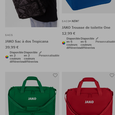
NEW!
SACS
JAKO Trousse de toilette One
12,99 €
SACS
Disponible
Disponible
JAKO Sac à dos Tropicana
en 6
en 6
Personnalisabl
couleurs
couleurs
39,99 €
différentes
différentes
Disponible
Disponible
en 2
en 2
Personnalisable
couleurs
couleurs
différentes
différentes