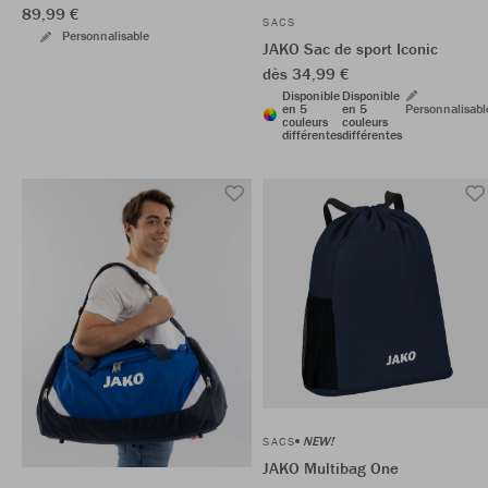
89,99 €
SACS
Personnalisable
JAKO Sac de sport Iconic
dès 34,99 €
Disponible
Disponible
en 5
en 5
Personnalisabl
couleurs
couleurs
différentes
différentes
NEW!
SACS
JAKO Multibag One