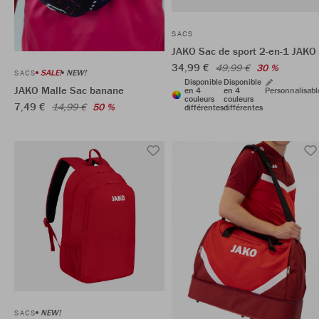
SACS
JAKO Sac de sport 2-en-1 JAKO
34,99 €
49,99 €
30 %
SALE!
NEW!
SACS
Disponible
Disponible
JAKO Malle Sac banane
en 4
en 4
Personnalisabl
couleurs
couleurs
7,49 €
14,99 €
50 %
différentes
différentes
NEW!
SACS