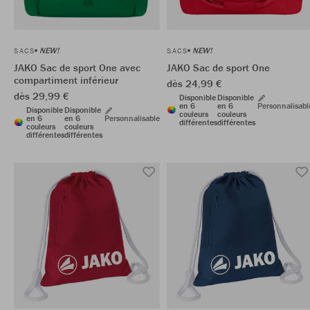
NEW!
NEW!
SACS
SACS
JAKO Sac de sport One avec
JAKO Sac de sport One
compartiment inférieur
dès 24,99 €
dès 29,99 €
Disponible
Disponible
en 6
en 6
Personnalisabl
Disponible
Disponible
couleurs
couleurs
en 6
en 6
Personnalisable
différentes
différentes
couleurs
couleurs
différentes
différentes