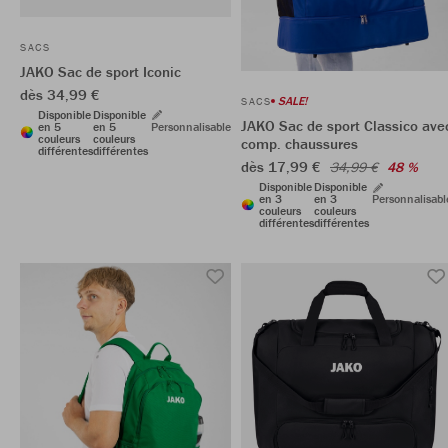
SACS
JAKO Sac de sport Iconic
dès 34,99 €
SALE!
SACS
Disponible
Disponible
JAKO Sac de sport Classico ave
en 5
en 5
Personnalisable
couleurs
couleurs
comp. chaussures
différentes
différentes
dès 17,99 €
34,99 €
48 %
Disponible
Disponible
en 3
en 3
Personnalisabl
couleurs
couleurs
différentes
différentes