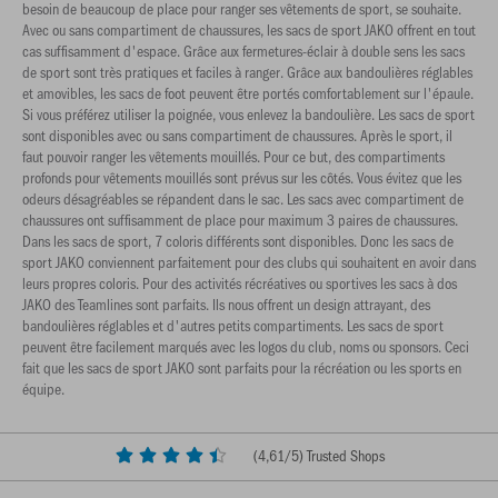
besoin de beaucoup de place pour ranger ses vêtements de sport, se souhaite.
Avec ou sans compartiment de chaussures, les sacs de sport JAKO offrent en tout
cas suffisamment d'espace. Grâce aux fermetures-éclair à double sens les sacs
de sport sont très pratiques et faciles à ranger. Grâce aux bandoulières réglables
et amovibles, les sacs de foot peuvent être portés comfortablement sur l'épaule.
Si vous préférez utiliser la poignée, vous enlevez la bandoulière. Les sacs de sport
sont disponibles avec ou sans compartiment de chaussures. Après le sport, il
faut pouvoir ranger les vêtements mouillés. Pour ce but, des compartiments
profonds pour vêtements mouillés sont prévus sur les côtés. Vous évitez que les
odeurs désagréables se répandent dans le sac. Les sacs avec compartiment de
chaussures ont suffisamment de place pour maximum 3 paires de chaussures.
Dans les sacs de sport, 7 coloris différents sont disponibles. Donc les sacs de
sport JAKO conviennent parfaitement pour des clubs qui souhaitent en avoir dans
leurs propres coloris. Pour des activités récréatives ou sportives les sacs à dos
JAKO des Teamlines sont parfaits. Ils nous offrent un design attrayant, des
bandoulières réglables et d'autres petits compartiments. Les sacs de sport
peuvent être facilement marqués avec les logos du club, noms ou sponsors. Ceci
fait que les sacs de sport JAKO sont parfaits pour la récréation ou les sports en
équipe.
(
4,61
/5) Trusted Shops