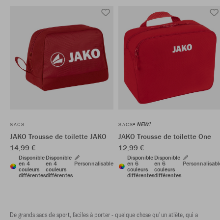
NEW!
SACS
SACS
JAKO Trousse de toilette JAKO
JAKO Trousse de toilette One
14,99 €
12,99 €
Disponible
Disponible
Disponible
Disponible
en 4
en 4
Personnalisable
en 6
en 6
Personnalisabl
couleurs
couleurs
couleurs
couleurs
différentes
différentes
différentes
différentes
De grands sacs de sport, faciles à porter - quelque chose qu'un atlète, qui a