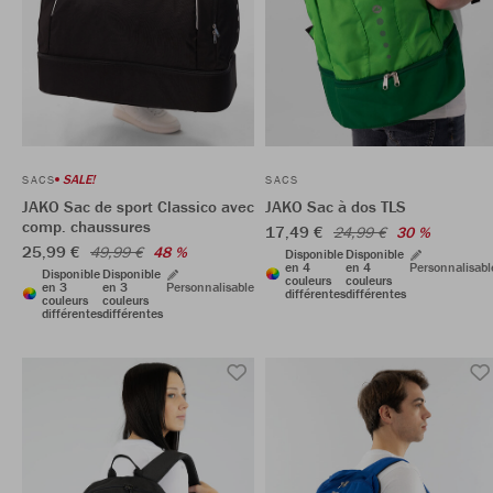
SALE!
SACS
SACS
JAKO Sac de sport Classico avec
JAKO Sac à dos TLS
comp. chaussures
17,49 €
24,99 €
30 %
25,99 €
49,99 €
48 %
Disponible
Disponible
en 4
en 4
Personnalisabl
Disponible
Disponible
couleurs
couleurs
en 3
en 3
Personnalisable
différentes
différentes
couleurs
couleurs
différentes
différentes