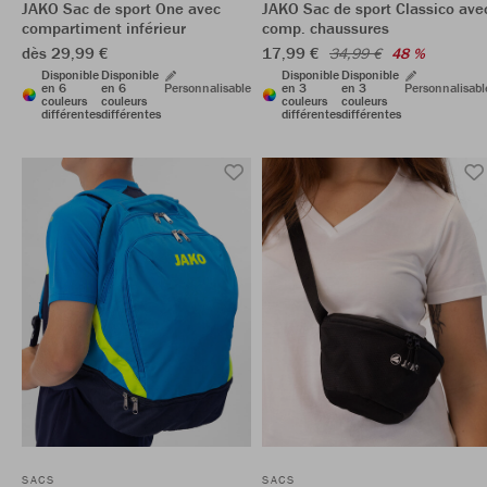
JAKO Sac de sport One avec
JAKO Sac de sport Classico ave
compartiment inférieur
comp. chaussures
dès 29,99 €
17,99 €
34,99 €
48 %
Disponible
Disponible
Disponible
Disponible
en 6
en 6
Personnalisable
en 3
en 3
Personnalisabl
couleurs
couleurs
couleurs
couleurs
différentes
différentes
différentes
différentes
SACS
SACS