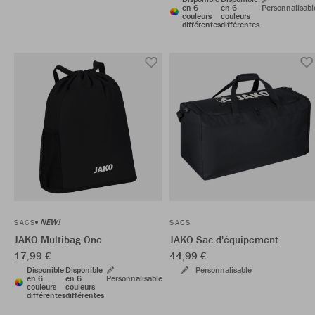
en 6
en 6
Personnalisabl
couleurs
couleurs
différentes
différentes
NEW!
SACS
SACS
JAKO Multibag One
JAKO Sac d'équipement
17,99 €
44,99 €
Disponible
Disponible
Personnalisable
en 6
en 6
Personnalisable
couleurs
couleurs
différentes
différentes