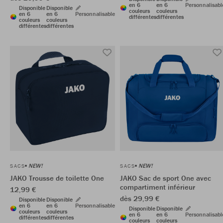
en 6
en 6
Personnalisabl
Disponible
Disponible
couleurs
couleurs
en 6
en 6
Personnalisable
différentes
différentes
couleurs
couleurs
différentes
différentes
NEW!
NEW!
SACS
SACS
JAKO Trousse de toilette One
JAKO Sac de sport One avec
compartiment inférieur
12,99 €
dès 29,99 €
Disponible
Disponible
en 6
en 6
Personnalisable
Disponible
Disponible
couleurs
couleurs
en 6
en 6
Personnalisabl
différentes
différentes
couleurs
couleurs