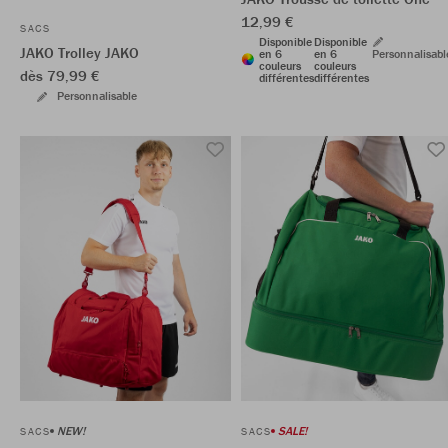
12,99 €
SACS
Disponible
Disponible
JAKO Trolley JAKO
en 6
en 6
Personnalisabl
couleurs
couleurs
dès 79,99 €
différentes
différentes
Personnalisable
NEW!
SALE!
SACS
SACS