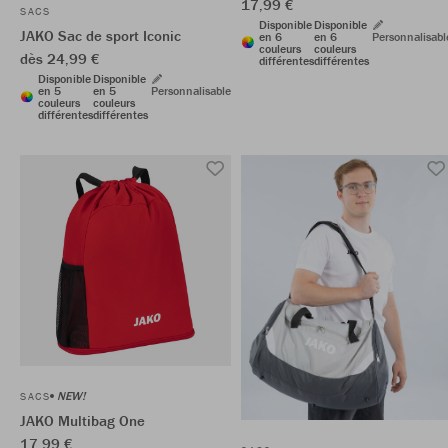
17,99 €
SACS
Disponible
Disponible
JAKO Sac de sport Iconic
en 6
en 6
Personnalisabl
couleurs
couleurs
dès 24,99 €
différentes
différentes
Disponible
Disponible
en 5
en 5
Personnalisable
couleurs
couleurs
différentes
différentes
NEW!
SACS
JAKO Multibag One
17,99 €