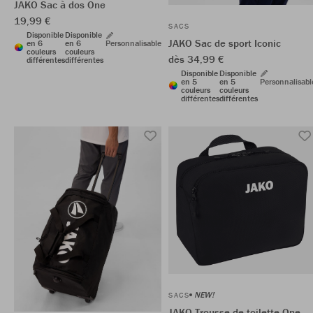
JAKO Sac à dos One
19,99 €
SACS
Disponible
Disponible
JAKO Sac de sport Iconic
en 6
en 6
Personnalisable
couleurs
couleurs
dès 34,99 €
différentes
différentes
Disponible
Disponible
en 5
en 5
Personnalisabl
couleurs
couleurs
différentes
différentes
NEW!
SACS
JAKO Trousse de toilette One