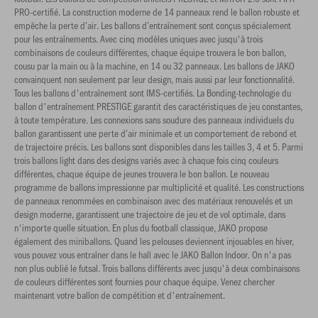
PRO-certifié. La construction moderne de 14 panneaux rend le ballon robuste et
empêche la perte d’air. Les ballons d’entraînement sont conçus spécialement
pour les entraînements. Avec cinq modèles uniques avec jusqu'à trois
combinaisons de couleurs différentes, chaque équipe trouvera le bon ballon,
cousu par la main ou à la machine, en 14 ou 32 panneaux. Les ballons de JAKO
convainquent non seulement par leur design, mais aussi par leur fonctionnalité.
Tous les ballons d'entraînement sont IMS-certifiés. La Bonding-technologie du
ballon d'entraînement PRESTIGE garantit des caractéristiques de jeu constantes,
à toute température. Les connexions sans soudure des panneaux individuels du
ballon garantissent une perte d’air minimale et un comportement de rebond et
de trajectoire précis. Les ballons sont disponibles dans les tailles 3, 4 et 5. Parmi
trois ballons light dans des designs variés avec à chaque fois cinq couleurs
différentes, chaque équipe de jeunes trouvera le bon ballon. Le nouveau
programme de ballons impressionne par multiplicité et qualité. Les constructions
de panneaux renommées en combinaison avec des matériaux renouvelés et un
design moderne, garantissent une trajectoire de jeu et de vol optimale, dans
n'importe quelle situation. En plus du football classique, JAKO propose
également des miniballons. Quand les pelouses deviennent injouables en hiver,
vous pouvez vous entraîner dans le hall avec le JAKO Ballon Indoor. On n'a pas
non plus oublié le futsal. Trois ballons différents avec jusqu'à deux combinaisons
de couleurs différentes sont fournies pour chaque équipe. Venez chercher
maintenant votre ballon de compétition et d'entraînement.