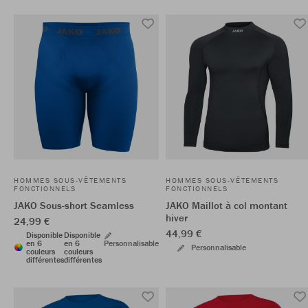
HOMMES SOUS-VÊTEMENTS
HOMMES SOUS-VÊTEMENTS
FONCTIONNELS
FONCTIONNELS
JAKO Sous-short Seamless
JAKO Maillot à col montant
hiver
24,99 €
44,99 €
Disponible
Disponible
en 6
en 6
Personnalisable
Personnalisable
couleurs
couleurs
différentes
différentes