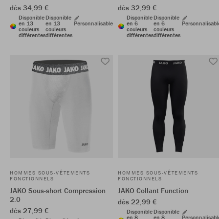
dès 34,99 €
dès 32,99 €
Disponible
Disponible
Disponible
Disponible
en 13
en 13
Personnalisable
en 6
en 6
Personnalisabl
couleurs
couleurs
couleurs
couleurs
différentes
différentes
différentes
différentes
HOMMES SOUS-VÊTEMENTS
HOMMES SOUS-VÊTEMENTS
FONCTIONNELS
FONCTIONNELS
JAKO Sous-short Compression
JAKO Collant Function
2.0
dès 22,99 €
dès 27,99 €
Disponible
Disponible
en 8
en 8
Personnalisabl