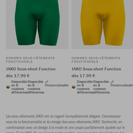
HOMMES SOUS-VÊTEMENTS
HOMMES SOUS-VÊTEMENTS
FONCTIONNELS
FONCTIONNELS
JAKO Sous-short Function
JAKO Sous-short Function
dès 17,99 €
dès 17,99 €
Disponible
Disponible
Disponible
Disponible
en 8
en 8
Personnalisable
en 8
en 8
Personnalisabl
couleurs
couleurs
couleurs
couleurs
différentes
différentes
différentes
différentes
Les sous-vêtements JAKO ont un regard incroyablement élégant. Convainquez-
vous de la fonctionnalité et du design des sous-vêtements JAKO. Technicité, en
combinaison avec un design à la mode et une coupe parfaitement ajustée sur le
corps. C’est JAKO. Si vous l’avez porté une fois, vous ne voulez plus l’enlever. Les