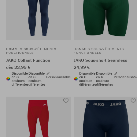
HOMMES SOUS-VÊTEMENTS
HOMMES SOUS-VÊTEMENTS
FONCTIONNELS
FONCTIONNELS
JAKO Collant Function
JAKO Sous-short Seamless
dès 22,99 €
24,99 €
Disponible
Disponible
Disponible
Disponible
en 8
en 8
Personnalisable
en 6
en 6
Personnalisabl
couleurs
couleurs
couleurs
couleurs
différentes
différentes
différentes
différentes