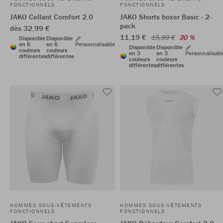
FONCTIONNELS
FONCTIONNELS
JAKO Collant Comfort 2.0
JAKO Shorts boxer Basic - 2-
pack
dès 32,99 €
11,19 €
15,99 €
30 %
Disponible
Disponible
en 6
en 6
Personnalisable
Disponible
Disponible
couleurs
couleurs
en 3
en 3
Personnalisabl
différentes
différentes
couleurs
couleurs
différentes
différentes
HOMMES SOUS-VÊTEMENTS
HOMMES SOUS-VÊTEMENTS
FONCTIONNELS
FONCTIONNELS