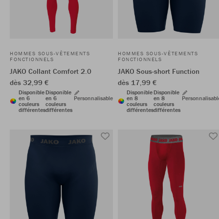
HOMMES SOUS-VÊTEMENTS
HOMMES SOUS-VÊTEMENTS
FONCTIONNELS
FONCTIONNELS
JAKO Collant Comfort 2.0
JAKO Sous-short Function
dès 32,99 €
dès 17,99 €
Disponible
Disponible
Disponible
Disponible
en 6
en 6
Personnalisable
en 8
en 8
Personnalisabl
couleurs
couleurs
couleurs
couleurs
différentes
différentes
différentes
différentes