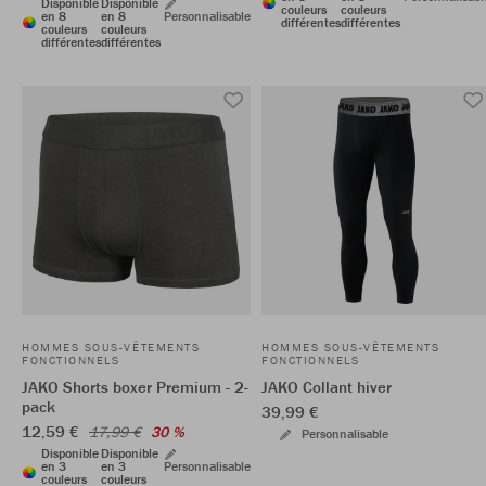
Disponible
Disponible
couleurs
couleurs
en 8
en 8
Personnalisable
différentes
différentes
couleurs
couleurs
différentes
différentes
HOMMES SOUS-VÊTEMENTS
HOMMES SOUS-VÊTEMENTS
FONCTIONNELS
FONCTIONNELS
JAKO Shorts boxer Premium - 2-
JAKO Collant hiver
pack
39,99 €
12,59 €
17,99 €
30 %
Personnalisable
Disponible
Disponible
en 3
en 3
Personnalisable
couleurs
couleurs