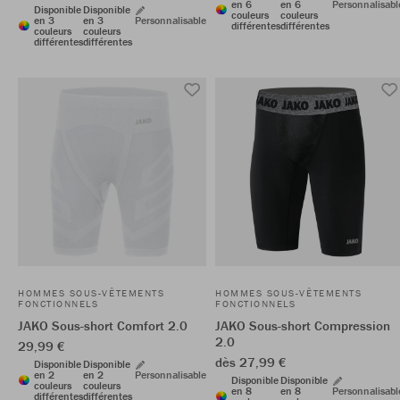
en 6
en 6
Personnalisabl
Disponible
Disponible
couleurs
couleurs
en 3
en 3
Personnalisable
différentes
différentes
couleurs
couleurs
différentes
différentes
HOMMES SOUS-VÊTEMENTS
HOMMES SOUS-VÊTEMENTS
FONCTIONNELS
FONCTIONNELS
JAKO Sous-short Comfort 2.0
JAKO Sous-short Compression
2.0
29,99 €
dès 27,99 €
Disponible
Disponible
en 2
en 2
Personnalisable
Disponible
Disponible
couleurs
couleurs
en 8
en 8
Personnalisabl
différentes
différentes