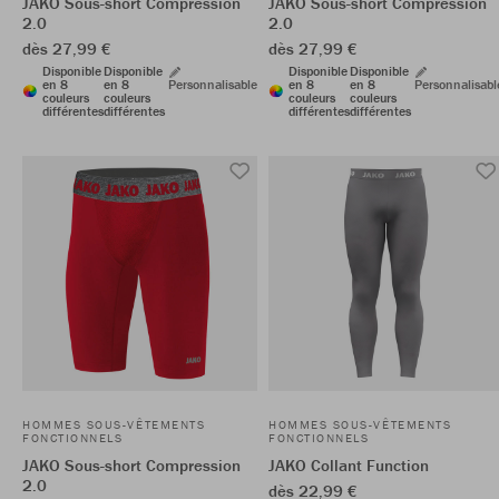
JAKO Sous-short Compression
JAKO Sous-short Compression
2.0
2.0
dès 27,99 €
dès 27,99 €
Disponible
Disponible
Disponible
Disponible
en 8
en 8
Personnalisable
en 8
en 8
Personnalisabl
couleurs
couleurs
couleurs
couleurs
différentes
différentes
différentes
différentes
HOMMES SOUS-VÊTEMENTS
HOMMES SOUS-VÊTEMENTS
FONCTIONNELS
FONCTIONNELS
JAKO Sous-short Compression
JAKO Collant Function
2.0
dès 22,99 €