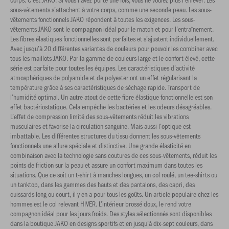
sous-vêtements s’attachent à votre corps, comme une seconde peau. Les sous-
vêtements fonctionnels JAKO répondent à toutes les exigences. Les sous-
vêtements JAKO sont le compagnon idéal pour le match et pour l’entraînement.
Les fibres élastiques fonctionnelles sont parfaites et s’ajustent individuellement.
Avec jusqu’à 20 différentes variantes de couleurs pour pouvoir les combiner avec
tous les maillots JAKO. Par la gamme de couleurs large et le confort élevé, cette
série est parfaite pour toutes les équipes. Les caractéristiques d’activité
atmosphériques de polyamide et de polyester ont un effet régularisant la
température grâce à ses caractéristiques de séchage rapide. Transport de
l’humidité optimal. Un autre atout de cette fibre élastique fonctionnelle est son
effet bactériostatique. Cela empêche les bactéries et les odeurs désagréables.
L’effet de compression limité des sous-vêtements réduit les vibrations
musculaires et favorise la circulation sanguine. Mais aussi l’optique est
imbattable. Les différentes structures du tissu donnent les sous-vêtements
fonctionnels une allure spéciale et distinctive. Une grande élasticité en
combinaison avec la technologie sans coutures de ces sous-vêtements, réduit les
points de friction sur la peau et assure un confort maximum dans toutes les
situations. Que ce soit un t-shirt à manches longues, un col roulé, un tee-shirts ou
un tanktop, dans les gammes des hauts et des pantalons, des capri, des
cuissards long ou court, il y en a pour tous les goûts. Un article populaire chez les
hommes est le col relevant HIVER. L’intérieur brossé doux, le rend votre
compagnon idéal pour les jours froids. Des styles sélectionnés sont disponibles
dans la boutique JAKO en designs sportifs et en jusqu’à dix-sept couleurs, dans