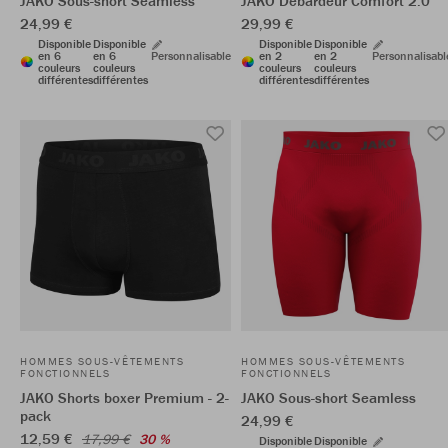
JAKO Sous-short Seamless
JAKO Débardeur Comfort 2.0
24,99 €
29,99 €
Disponible
Disponible
Disponible
Disponible
en 6
en 6
Personnalisable
en 2
en 2
Personnalisabl
couleurs
couleurs
couleurs
couleurs
différentes
différentes
différentes
différentes
HOMMES SOUS-VÊTEMENTS
HOMMES SOUS-VÊTEMENTS
FONCTIONNELS
FONCTIONNELS
JAKO Shorts boxer Premium - 2-
JAKO Sous-short Seamless
pack
24,99 €
12,59 €
17,99 €
30 %
Disponible
Disponible