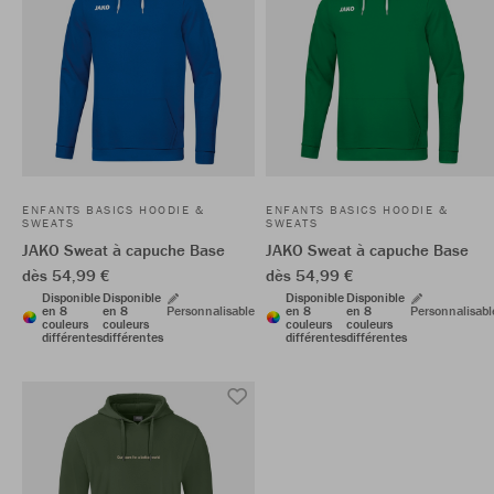
ENFANTS BASICS HOODIE &
ENFANTS BASICS HOODIE &
SWEATS
SWEATS
JAKO Sweat à capuche Base
JAKO Sweat à capuche Base
dès 54,99 €
dès 54,99 €
Disponible
Disponible
Disponible
Disponible
en 8
en 8
Personnalisable
en 8
en 8
Personnalisabl
couleurs
couleurs
couleurs
couleurs
différentes
différentes
différentes
différentes