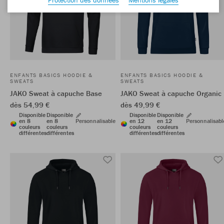
ENFANTS BASICS HOODIE &
ENFANTS BASICS HOODIE &
SWEATS
SWEATS
JAKO Sweat à capuche Base
JAKO Sweat à capuche Organic
dès 54,99 €
dès 49,99 €
Disponible
Disponible
Disponible
Disponible
en 8
en 8
Personnalisable
en 12
en 12
Personnalisabl
couleurs
couleurs
couleurs
couleurs
différentes
différentes
différentes
différentes