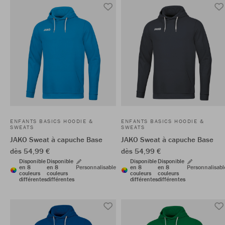
ENFANTS BASICS HOODIE &
ENFANTS BASICS HOODIE &
SWEATS
SWEATS
JAKO Sweat à capuche Base
JAKO Sweat à capuche Base
dès 54,99 €
dès 54,99 €
Disponible
Disponible
Disponible
Disponible
en 8
en 8
Personnalisable
en 8
en 8
Personnalisabl
couleurs
couleurs
couleurs
couleurs
différentes
différentes
différentes
différentes