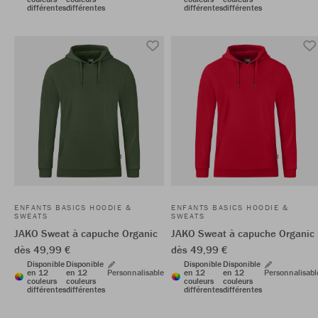
différentes
différentes
différentes
différentes
ENFANTS BASICS HOODIE &
ENFANTS BASICS HOODIE &
SWEATS
SWEATS
JAKO Sweat à capuche Organic
JAKO Sweat à capuche Organic
dès 49,99 €
dès 49,99 €
Disponible
Disponible
Disponible
Disponible
en 12
en 12
Personnalisable
en 12
en 12
Personnalisabl
couleurs
couleurs
couleurs
couleurs
différentes
différentes
différentes
différentes