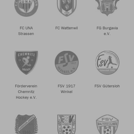
FC UNA
FC Wattenwil
FG Burgavia
Strassen
e.V.
Förderverein
FSV 1917
FSV Gütersloh
Chemnitz
Winkel
Hockey e.V.