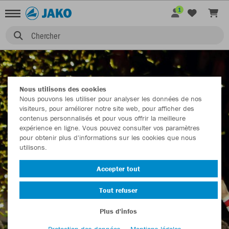
1
Chercher
Nous utilisons des cookies
CLUBS
Nous pouvons les utiliser pour analyser les données de nos
visiteurs, pour améliorer notre site web, pour afficher des
contenus personnalisés et pour vous offrir la meilleure
expérience en ligne. Vous pouvez consulter vos paramètres
pour obtenir plus d'informations sur les cookies que nous
utilisons.
Accepter tout
Tout refuser
Plus d'infos
Protection des données
Mentions légales