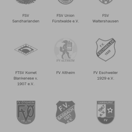
FSV
FSV Union
FSV
Sandharlanden
Fürstwalde e.V.
Waltershausen
FTSV Komet
FV Altheim
FV Eschweiler
Blankenese v.
1929 e.V.
1907 e.V.