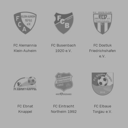
FC Alemannia
FC Busenbach
FC Dostluk
Klein-Auheim
1920 e.V.
Friedrichshafen
e.V.
FC Ebnat
FC Eintracht
FC Elbaue
Knappel
Northeim 1992
Torgau e.V.