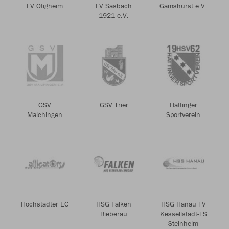
FV Ötigheim
FV Sasbach
Gamshurst e.V.
1921 e.V.
GSV
GSV Trier
Hattinger
Maichingen
Sportverein
Höchstadter EC
HSG Falken
HSG Hanau TV
Bieberau
Kessellstadt-TS
Steinheim