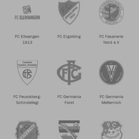
FC Ellwangen
FC Ergolding
FC Fasanerie
1913
Nord e.V
FC Feusisberg-
FC Germania
FC Germania
Schindellegi
Forst
Metternich