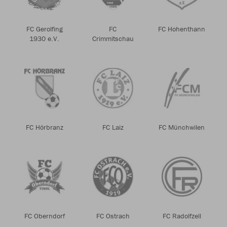
FC Gerolfing
FC
FC Hohenthann
1930 e.V.
Crimmitschau
FC Hörbranz
FC Laiz
FC Münchwilen
FC Oberndorf
FC Ostrach
FC Radolfzell