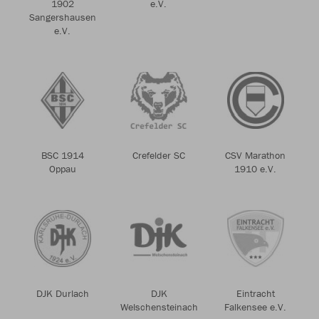
1902
e.V.
Sangershausen
e.V.
BSC 1914
Crefelder SC
CSV Marathon
Oppau
1910 e.V.
DJK Durlach
DJK
Eintracht
Welschensteinach
Falkensee e.V.