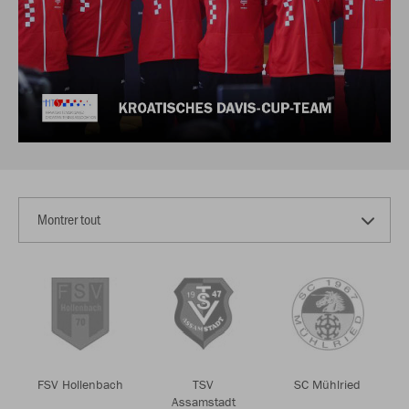
FSV Hollenbach
TSV
SC Mühlried
Assamstadt