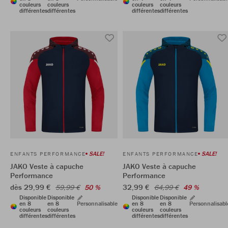
couleurs
couleurs
couleurs
couleurs
différentes
différentes
différentes
différentes
SALE!
SALE!
ENFANTS PERFORMANCE
ENFANTS PERFORMANCE
JAKO Veste à capuche
JAKO Veste à capuche
Performance
Performance
dès 29,99 €
32,99 €
59,99 €
50 %
64,99 €
49 %
Disponible
Disponible
Disponible
Disponible
en 8
en 8
Personnalisable
en 8
en 8
Personnalisabl
couleurs
couleurs
couleurs
couleurs
différentes
différentes
différentes
différentes