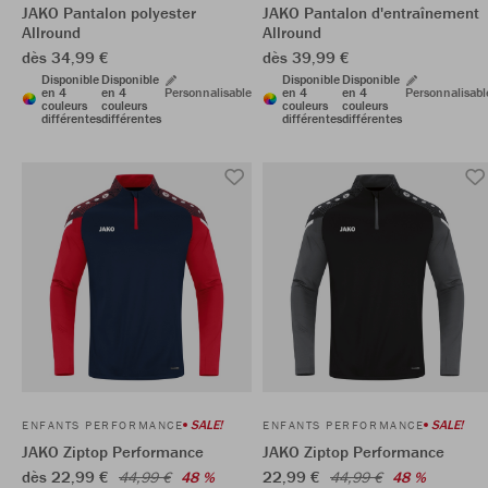
JAKO Pantalon polyester
JAKO Pantalon d'entraînement
Allround
Allround
dès 34,99 €
dès 39,99 €
Disponible
Disponible
Disponible
Disponible
en 4
en 4
Personnalisable
en 4
en 4
Personnalisabl
couleurs
couleurs
couleurs
couleurs
différentes
différentes
différentes
différentes
SALE!
SALE!
ENFANTS PERFORMANCE
ENFANTS PERFORMANCE
JAKO Ziptop Performance
JAKO Ziptop Performance
dès 22,99 €
22,99 €
44,99 €
48 %
44,99 €
48 %