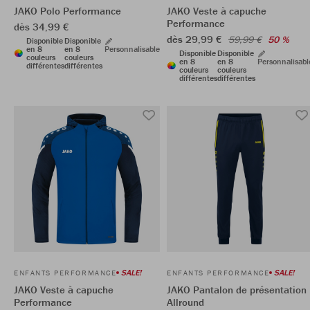
JAKO Polo Performance
JAKO Veste à capuche
Performance
dès 34,99 €
dès 29,99 €
59,99 €
50 %
Disponible
Disponible
en 8
en 8
Personnalisable
Disponible
Disponible
couleurs
couleurs
en 8
en 8
Personnalisabl
différentes
différentes
couleurs
couleurs
différentes
différentes
SALE!
SALE!
ENFANTS PERFORMANCE
ENFANTS PERFORMANCE
JAKO Veste à capuche
JAKO Pantalon de présentation
Performance
Allround