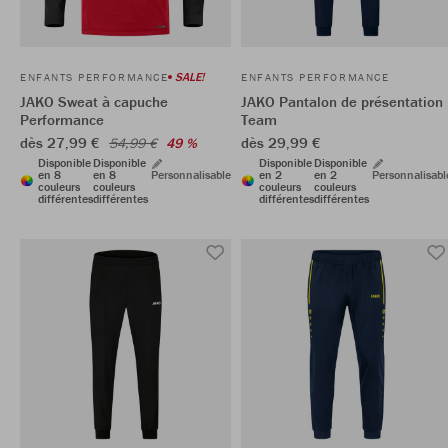
SALE!
ENFANTS PERFORMANCE
ENFANTS PERFORMANCE
JAKO Sweat à capuche
JAKO Pantalon de présentation
Performance
Team
dès 27,99 €
dès 29,99 €
54,99 €
49 %
Disponible
Disponible
Disponible
Disponible
en 8
en 8
Personnalisable
en 2
en 2
Personnalisabl
couleurs
couleurs
couleurs
couleurs
différentes
différentes
différentes
différentes