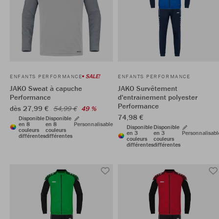
SALE!
ENFANTS PERFORMANCE
ENFANTS PERFORMANCE
JAKO Sweat à capuche
JAKO Survêtement
Performance
d'entrainement polyester
Performance
dès 27,99 €
54,99 €
49 %
74,98 €
Disponible
Disponible
en 8
en 8
Personnalisable
Disponible
Disponible
couleurs
couleurs
en 3
en 3
Personnalisabl
différentes
différentes
couleurs
couleurs
différentes
différentes