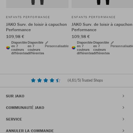
ENFANTS PERFORMANCE
ENFANTS PERFORMANCE
JAKO Surv. de loisir à capuchon
JAKO Surv. de loisir à capuchon
Performance
Performance
109,98 €
109,98 €
Disponible
Disponible
Disponible
Disponible
en 7
en 7
Personnalisable
en 7
en 7
Personnalisabl
couleurs
couleurs
couleurs
couleurs
différentes
différentes
différentes
différentes
(
4,61
/5) Trusted Shops
SUR JAKO
COMMUNAUTÉ JAKO
SERVICE
ANNULER LA COMMANDE