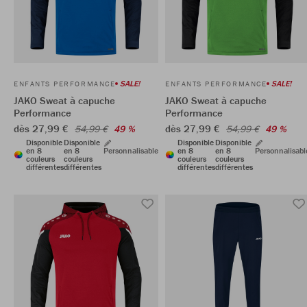
SALE!
SALE!
ENFANTS PERFORMANCE
ENFANTS PERFORMANCE
JAKO Sweat à capuche
JAKO Sweat à capuche
Performance
Performance
dès 27,99 €
dès 27,99 €
54,99 €
49 %
54,99 €
49 %
Disponible
Disponible
Disponible
Disponible
en 8
en 8
Personnalisable
en 8
en 8
Personnalisabl
couleurs
couleurs
couleurs
couleurs
différentes
différentes
différentes
différentes