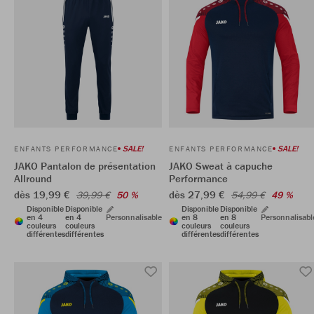
SALE!
SALE!
ENFANTS PERFORMANCE
ENFANTS PERFORMANCE
JAKO Pantalon de présentation
JAKO Sweat à capuche
Allround
Performance
dès 19,99 €
dès 27,99 €
39,99 €
50 %
54,99 €
49 %
Disponible
Disponible
Disponible
Disponible
en 4
en 4
Personnalisable
en 8
en 8
Personnalisabl
couleurs
couleurs
couleurs
couleurs
différentes
différentes
différentes
différentes