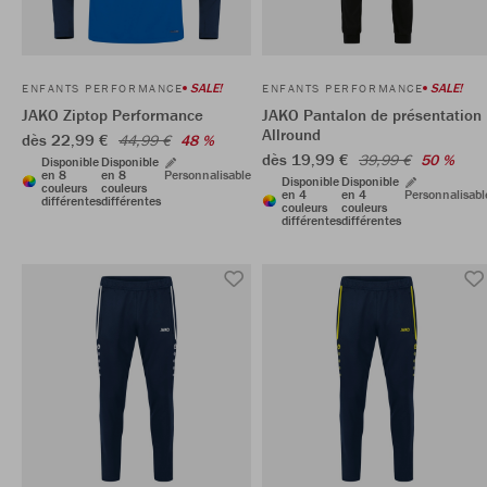
SALE!
SALE!
ENFANTS PERFORMANCE
ENFANTS PERFORMANCE
JAKO Ziptop Performance
JAKO Pantalon de présentation
Allround
dès 22,99 €
44,99 €
48 %
dès 19,99 €
39,99 €
50 %
Disponible
Disponible
en 8
en 8
Personnalisable
Disponible
Disponible
couleurs
couleurs
en 4
en 4
Personnalisabl
différentes
différentes
couleurs
couleurs
différentes
différentes