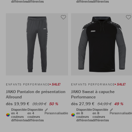
différentes
différentes
différentes
différentes
SALE!
SALE!
ENFANTS PERFORMANCE
ENFANTS PERFORMANCE
JAKO Pantalon de présentation
JAKO Sweat à capuche
Allround
Performance
dès 19,99 €
dès 27,99 €
39,99 €
50 %
54,99 €
49 %
Disponible
Disponible
Disponible
Disponible
en 4
en 4
Personnalisable
en 8
en 8
Personnalisabl
couleurs
couleurs
couleurs
couleurs
différentes
différentes
différentes
différentes