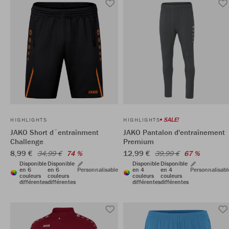
SALE!
HIGHLIGHTS
HIGHLIGHTS
JAKO Short d´entraînment
JAKO Pantalon d'entraînement
Challenge
Premium
8,99 €
12,99 €
34,99 €
74 %
39,99 €
67 %
Disponible
Disponible
Disponible
Disponible
en 6
en 6
Personnalisable
en 4
en 4
Personnalisabl
couleurs
couleurs
couleurs
couleurs
différentes
différentes
différentes
différentes