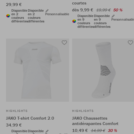
courtes
29,99 €
dès 9,99 €
19,99 €
50 %
Disponible
Disponible
en 2
en 2
Personnalisable
Disponible
Disponible
couleurs
couleurs
en 9
en 9
Personnalisabl
différentes
différentes
couleurs
couleurs
différentes
différentes
HIGHLIGHTS
HIGHLIGHTS
JAKO T-shirt Comfort 2.0
JAKO Chaussettes
antidérapantes Comfort
34,99 €
10,49 €
14,99 €
30 %
Disponible
Disponible