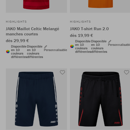
HIGHLIGHTS
HIGHLIGHTS
JAKO Maillot Celtic Melangé
JAKO T-shirt Run 2.0
manches courtes
dès 19,99 €
dès 29,99 €
Disponible
Disponible
en 10
en 10
Personnalisabl
Disponible
Disponible
couleurs
couleurs
en 10
en 10
Personnalisable
différentes
différentes
couleurs
couleurs
différentes
différentes