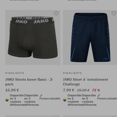
HIGHLIGHTS
HIGHLIGHTS
JAKO Shorts boxer Basic - 2-
JAKO Short d´entraînment
pack
Challenge
15,99 €
7,99 €
29,99 €
73 %
Disponible
Disponible
Disponible
Disponible
en 3
en 3
Personnalisable
en 6
en 6
Personnalisabl
couleurs
couleurs
couleurs
couleurs
différentes
différentes
différentes
différentes