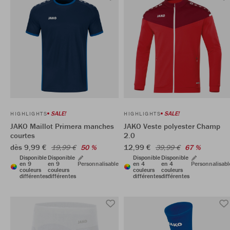
SALE!
SALE!
HIGHLIGHTS
HIGHLIGHTS
JAKO Maillot Primera manches
JAKO Veste polyester Champ
courtes
2.0
dès 9,99 €
12,99 €
19,99 €
50 %
39,99 €
67 %
Disponible
Disponible
Disponible
Disponible
en 9
en 9
Personnalisable
en 4
en 4
Personnalisabl
couleurs
couleurs
couleurs
couleurs
différentes
différentes
différentes
différentes