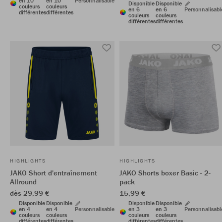
en 10
en 10
Personnalisable
Disponible
Disponible
couleurs
couleurs
en 6
en 6
Personnalisabl
différentes
différentes
couleurs
couleurs
différentes
différentes
HIGHLIGHTS
HIGHLIGHTS
JAKO Short d'entraînement
JAKO Shorts boxer Basic - 2-
Allround
pack
dès 29,99 €
15,99 €
Disponible
Disponible
Disponible
Disponible
en 4
en 4
Personnalisable
en 3
en 3
Personnalisabl
couleurs
couleurs
couleurs
couleurs
différentes
différentes
différentes
différentes