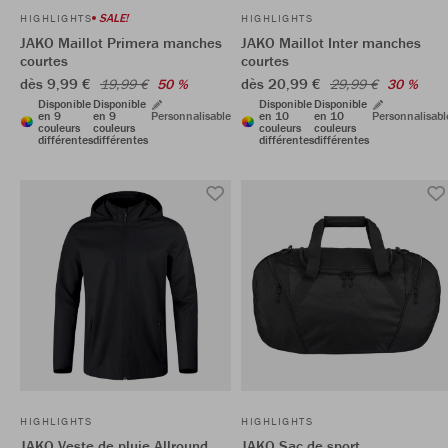
SALE!
HIGHLIGHTS
HIGHLIGHTS
JAKO Maillot Primera manches
JAKO Maillot Inter manches
courtes
courtes
dès 9,99 €
dès 20,99 €
19,99 €
50 %
29,99 €
30 %
Disponible
Disponible
Disponible
Disponible
en 9
en 9
Personnalisable
en 10
en 10
Personnalisabl
couleurs
couleurs
couleurs
couleurs
différentes
différentes
différentes
différentes
HIGHLIGHTS
HIGHLIGHTS
JAKO Veste de pluie Allround
JAKO Sac de sport