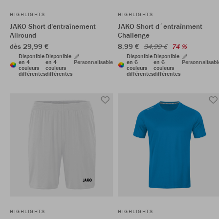
HIGHLIGHTS
HIGHLIGHTS
JAKO Short d'entraînement
JAKO Short d´entraînment
Allround
Challenge
dès 29,99 €
8,99 €
34,99 €
74 %
Disponible
Disponible
Disponible
Disponible
en 4
en 4
Personnalisable
en 6
en 6
Personnalisabl
couleurs
couleurs
couleurs
couleurs
différentes
différentes
différentes
différentes
HIGHLIGHTS
HIGHLIGHTS