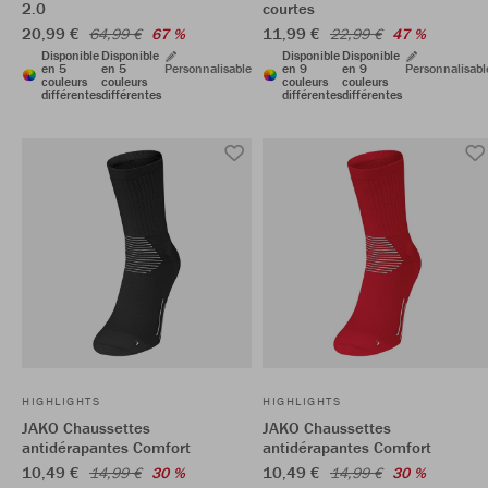
2.0
courtes
20,99 €
11,99 €
64,99 €
67 %
22,99 €
47 %
Disponible
Disponible
Disponible
Disponible
en 5
en 5
Personnalisable
en 9
en 9
Personnalisabl
couleurs
couleurs
couleurs
couleurs
différentes
différentes
différentes
différentes
HIGHLIGHTS
HIGHLIGHTS
JAKO Chaussettes
JAKO Chaussettes
antidérapantes Comfort
antidérapantes Comfort
10,49 €
10,49 €
14,99 €
30 %
14,99 €
30 %