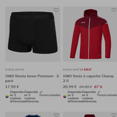
SALE!
HIGHLIGHTS
HIGHLIGHTS
JAKO Shorts boxer Premium - 2-
JAKO Veste à capuche Champ
pack
2.0
17,99 €
20,99 €
64,99 €
67 %
Disponible
Disponible
Disponible
Disponible
en 3
en 3
Personnalisable
en 5
en 5
Personnalisabl
couleurs
couleurs
couleurs
couleurs
différentes
différentes
différentes
différentes