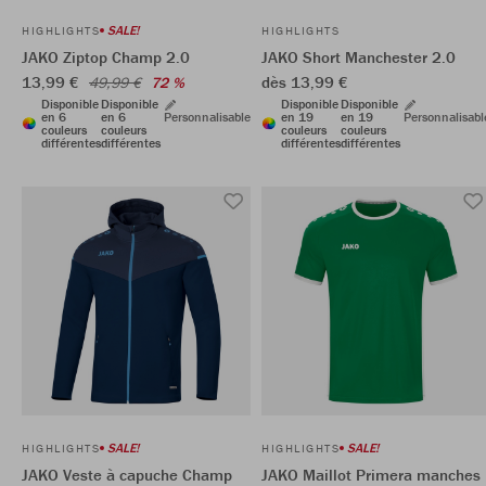
SALE!
HIGHLIGHTS
HIGHLIGHTS
JAKO Ziptop Champ 2.0
JAKO Short Manchester 2.0
13,99 €
dès 13,99 €
49,99 €
72 %
Disponible
Disponible
Disponible
Disponible
en 6
en 6
Personnalisable
en 19
en 19
Personnalisabl
couleurs
couleurs
couleurs
couleurs
différentes
différentes
différentes
différentes
SALE!
SALE!
HIGHLIGHTS
HIGHLIGHTS
JAKO Veste à capuche Champ
JAKO Maillot Primera manches