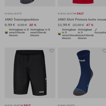
SALE!
HIGHLIGHTS
HIGHLIGHTS
JAKO Trainingssokken
JAKO Shirt Primera korte mou
6,99 €
11,99 €
9,99 €
30 %
22,99 €
47 %
Verkrijgbaar in 8
Verkrijgbaar in 8
Verkrijgbaar
Verkrijgbaar
verschillende
verschillende
in 9
in 9
Aanpasba
kleuren
kleuren
verschillende
verschillende
kleuren
kleuren
SALE!
HIGHLIGHTS
HIGHLIGHTS