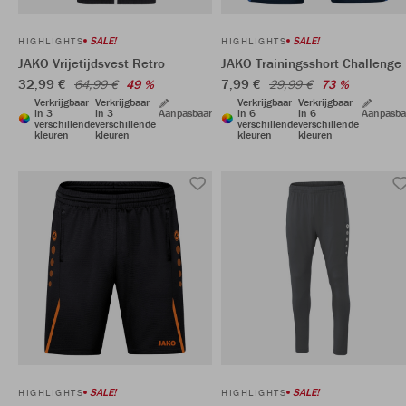
SALE!
SALE!
HIGHLIGHTS
HIGHLIGHTS
JAKO Vrijetijdsvest Retro
JAKO Trainingsshort Challenge
32,99 €
7,99 €
64,99 €
49 %
29,99 €
73 %
Verkrijgbaar
Verkrijgbaar
Verkrijgbaar
Verkrijgbaar
in 3
in 3
Aanpasbaar
in 6
in 6
Aanpasba
verschillende
verschillende
verschillende
verschillende
kleuren
kleuren
kleuren
kleuren
SALE!
SALE!
HIGHLIGHTS
HIGHLIGHTS