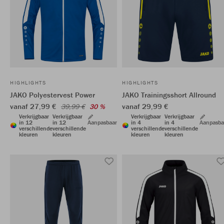
HIGHLIGHTS
HIGHLIGHTS
JAKO Polyestervest Power
JAKO Trainingsshort Allround
vanaf 27,99 €
vanaf 29,99 €
39,99 €
30 %
Verkrijgbaar
Verkrijgbaar
Verkrijgbaar
Verkrijgbaar
in 12
in 12
Aanpasbaar
in 4
in 4
Aanpasba
verschillende
verschillende
verschillende
verschillende
kleuren
kleuren
kleuren
kleuren