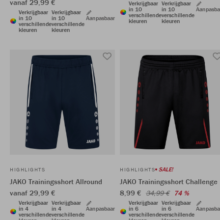
vanaf 29,99 €
Verkrijgbaar
Verkrijgbaar
in 10
in 10
Aanpasba
Verkrijgbaar
Verkrijgbaar
verschillende
verschillende
in 10
in 10
Aanpasbaar
kleuren
kleuren
verschillende
verschillende
kleuren
kleuren
SALE!
HIGHLIGHTS
HIGHLIGHTS
JAKO Trainingsshort Allround
JAKO Trainingsshort Challenge
vanaf 29,99 €
8,99 €
34,99 €
74 %
Verkrijgbaar
Verkrijgbaar
Verkrijgbaar
Verkrijgbaar
in 4
in 4
Aanpasbaar
in 6
in 6
Aanpasba
verschillende
verschillende
verschillende
verschillende