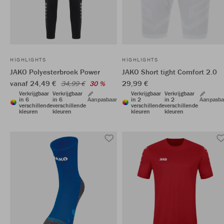
HIGHLIGHTS
HIGHLIGHTS
JAKO Polyesterbroek Power
JAKO Short tight Comfort 2.0
vanaf 24,49 €
29,99 €
34,99 €
30 %
Verkrijgbaar
Verkrijgbaar
Verkrijgbaar
Verkrijgbaar
in 6
in 6
Aanpasbaar
in 2
in 2
Aanpasba
verschillende
verschillende
verschillende
verschillende
kleuren
kleuren
kleuren
kleuren