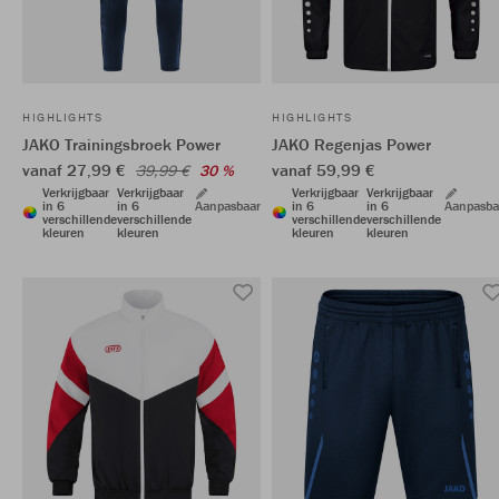
HIGHLIGHTS
HIGHLIGHTS
JAKO Trainingsbroek Power
JAKO Regenjas Power
vanaf 27,99 €
vanaf 59,99 €
39,99 €
30 %
Verkrijgbaar
Verkrijgbaar
Verkrijgbaar
Verkrijgbaar
in 6
in 6
Aanpasbaar
in 6
in 6
Aanpasba
verschillende
verschillende
verschillende
verschillende
kleuren
kleuren
kleuren
kleuren