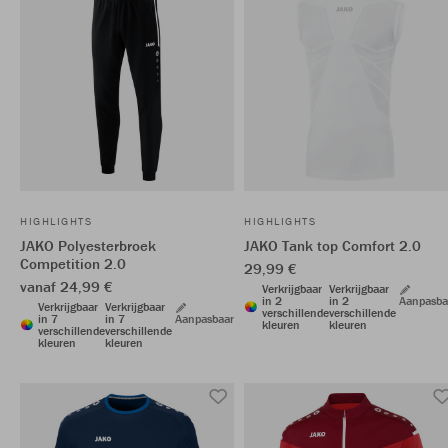
HIGHLIGHTS
HIGHLIGHTS
JAKO Polyesterbroek
JAKO Tank top Comfort 2.0
Competition 2.0
29,99 €
vanaf 24,99 €
Verkrijgbaar
Verkrijgbaar
in 2
in 2
Aanpasba
Verkrijgbaar
Verkrijgbaar
verschillende
verschillende
in 7
in 7
Aanpasbaar
kleuren
kleuren
verschillende
verschillende
kleuren
kleuren