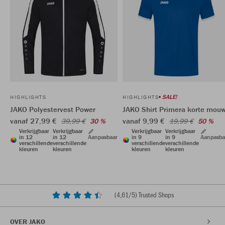
SALE!
HIGHLIGHTS
HIGHLIGHTS
JAKO Polyestervest Power
JAKO Shirt Primera korte mou
vanaf 27,99 €
vanaf 9,99 €
39,99 €
30 %
19,99 €
50 %
Verkrijgbaar
Verkrijgbaar
Verkrijgbaar
Verkrijgbaar
in 12
in 12
Aanpasbaar
in 9
in 9
Aanpasba
verschillende
verschillende
verschillende
verschillende
kleuren
kleuren
kleuren
kleuren
(
4,61
/5) Trusted Shops
OVER JAKO