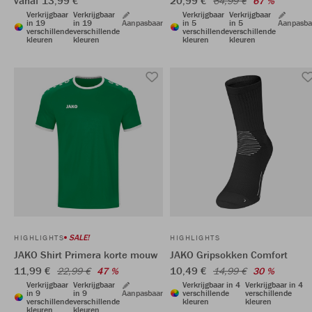
vanaf 13,99 €
20,99 €
64,99 €
67 %
Verkrijgbaar
Verkrijgbaar
Verkrijgbaar
Verkrijgbaar
in 19
in 19
Aanpasbaar
in 5
in 5
Aanpasba
verschillende
verschillende
verschillende
verschillende
kleuren
kleuren
kleuren
kleuren
SALE!
HIGHLIGHTS
HIGHLIGHTS
JAKO Shirt Primera korte mouw
JAKO Gripsokken Comfort
11,99 €
10,49 €
22,99 €
47 %
14,99 €
30 %
Verkrijgbaar
Verkrijgbaar
Verkrijgbaar in 4
Verkrijgbaar in 4
in 9
in 9
Aanpasbaar
verschillende
verschillende
verschillende
verschillende
kleuren
kleuren
kleuren
kleuren