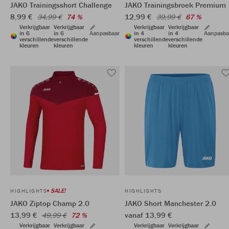
JAKO Trainingsshort Challenge
JAKO Trainingsbroek Premium
8,99 €
12,99 €
34,99 €
74 %
39,99 €
67 %
Verkrijgbaar
Verkrijgbaar
Verkrijgbaar
Verkrijgbaar
in 6
in 6
Aanpasbaar
in 4
in 4
Aanpasba
verschillende
verschillende
verschillende
verschillende
kleuren
kleuren
kleuren
kleuren
SALE!
HIGHLIGHTS
HIGHLIGHTS
JAKO Ziptop Champ 2.0
JAKO Short Manchester 2.0
13,99 €
vanaf 13,99 €
49,99 €
72 %
Verkrijgbaar
Verkrijgbaar
Verkrijgbaar
Verkrijgbaar