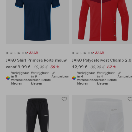
SALE!
SALE!
HIGHLIGHTS
HIGHLIGHTS
JAKO Shirt Primera korte mouw
JAKO Polyestervest Champ 2.0
vanaf 9,99 €
12,99 €
19,99 €
50 %
39,99 €
67 %
Verkrijgbaar
Verkrijgbaar
Verkrijgbaar
Verkrijgbaar
in 9
in 9
Aanpasbaar
in 4
in 4
Aanpasba
verschillende
verschillende
verschillende
verschillende
kleuren
kleuren
kleuren
kleuren