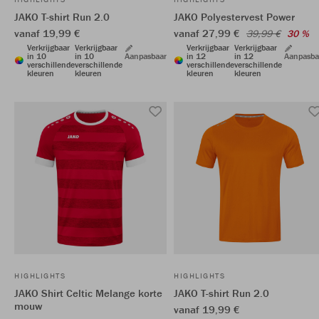
JAKO T-shirt Run 2.0
JAKO Polyestervest Power
vanaf 19,99 €
vanaf 27,99 €
39,99 €
30 %
Verkrijgbaar
Verkrijgbaar
Verkrijgbaar
Verkrijgbaar
in 10
in 10
Aanpasbaar
in 12
in 12
Aanpasba
verschillende
verschillende
verschillende
verschillende
kleuren
kleuren
kleuren
kleuren
HIGHLIGHTS
HIGHLIGHTS
JAKO Shirt Celtic Melange korte
JAKO T-shirt Run 2.0
mouw
vanaf 19,99 €