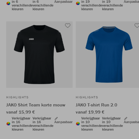
in 6
in 6
Aanpasbaar
in 19
in 19
Aanpasba
verschillende
verschillende
verschillende
verschillende
kleuren
kleuren
kleuren
kleuren
HIGHLIGHTS
HIGHLIGHTS
JAKO Shirt Team korte mouw
JAKO T-shirt Run 2.0
vanaf 15,99 €
vanaf 19,99 €
Verkrijgbaar
Verkrijgbaar
Verkrijgbaar
Verkrijgbaar
in 16
in 16
Aanpasbaar
in 10
in 10
Aanpasba
verschillende
verschillende
verschillende
verschillende
kleuren
kleuren
kleuren
kleuren