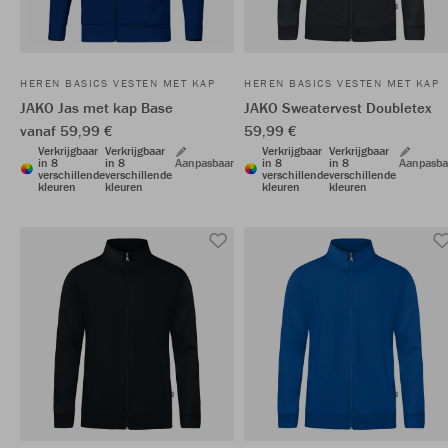
HEREN BASICS VESTEN MET KAP
HEREN BASICS VESTEN MET KAP
JAKO Jas met kap Base
JAKO Sweatervest Doubletex
vanaf 59,99 €
59,99 €
Verkrijgbaar
Verkrijgbaar
Verkrijgbaar
Verkrijgbaar
in 8
in 8
Aanpasbaar
in 8
in 8
Aanpasba
verschillende
verschillende
verschillende
verschillende
kleuren
kleuren
kleuren
kleuren