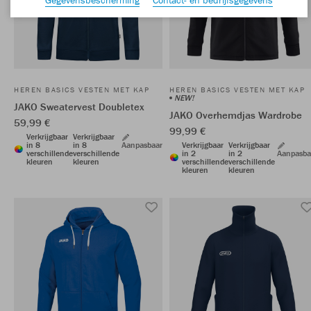
HEREN BASICS VESTEN MET KAP
HEREN BASICS VESTEN MET KAP
NEW!
JAKO Sweatervest Doubletex
JAKO Overhemdjas Wardrobe
59,99 €
99,99 €
Verkrijgbaar
Verkrijgbaar
in 8
in 8
Aanpasbaar
Verkrijgbaar
Verkrijgbaar
verschillende
verschillende
in 2
in 2
Aanpasba
kleuren
kleuren
verschillende
verschillende
kleuren
kleuren