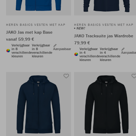
HEREN BASICS VESTEN MET KAP
HEREN BASICS VESTEN MET KAP
NEW!
JAKO Jas met kap Base
JAKO Tracksuite jas Wardrobe
vanaf 59,99 €
79,99 €
Verkrijgbaar
Verkrijgbaar
in 8
in 8
Aanpasbaar
Verkrijgbaar
Verkrijgbaar
verschillende
verschillende
in 4
in 4
Aanpasba
kleuren
kleuren
verschillende
verschillende
kleuren
kleuren