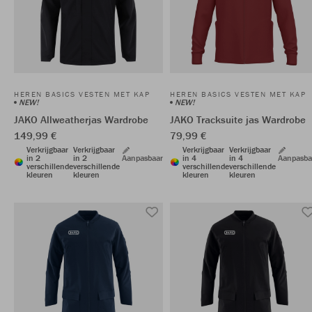
HEREN BASICS VESTEN MET KAP
HEREN BASICS VESTEN MET KAP
NEW!
NEW!
JAKO Allweatherjas Wardrobe
JAKO Tracksuite jas Wardrobe
149,99 €
79,99 €
Verkrijgbaar
Verkrijgbaar
Verkrijgbaar
Verkrijgbaar
in 2
in 2
Aanpasbaar
in 4
in 4
Aanpasba
verschillende
verschillende
verschillende
verschillende
kleuren
kleuren
kleuren
kleuren