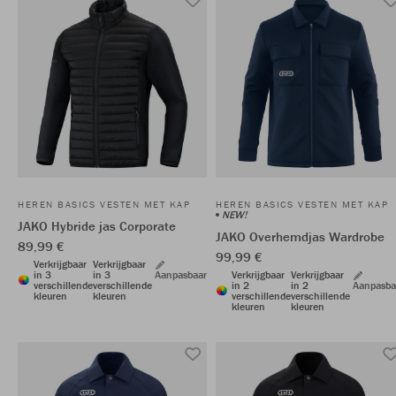
HEREN BASICS VESTEN MET KAP
HEREN BASICS VESTEN MET KAP
NEW!
JAKO Hybride jas Corporate
JAKO Overhemdjas Wardrobe
89,99 €
99,99 €
Verkrijgbaar
Verkrijgbaar
in 3
in 3
Aanpasbaar
Verkrijgbaar
Verkrijgbaar
verschillende
verschillende
in 2
in 2
Aanpasba
kleuren
kleuren
verschillende
verschillende
kleuren
kleuren