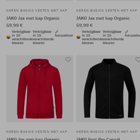
HEREN BASICS VESTEN MET KAP
HEREN BASICS VESTEN MET KAP
JAKO Jas met kap Organic
JAKO Jas met kap Organic
59,99 €
59,99 €
Verkrijgbaar
Verkrijgbaar
Verkrijgbaar
Verkrijgbaar
in 15
in 15
Aanpasbaar
in 15
in 15
Aanpasba
verschillende
verschillende
verschillende
verschillende
kleuren
kleuren
kleuren
kleuren
HEREN BASICS VESTEN MET KAP
HEREN BASICS VESTEN MET KAP
JAKO Jas met kap Organic
JAKO Vest Pro Casual