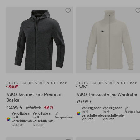
HEREN BASICS VESTEN MET KAP
HEREN BASICS VESTEN MET KAP
SALE!
NEW!
JAKO Jas met kap Premium
JAKO Tracksuite jas Wardrobe
Basics
79,99 €
42,99 €
84,99 €
49 %
Verkrijgbaar
Verkrijgbaar
in 4
in 4
Aanpasba
Verkrijgbaar
Verkrijgbaar
verschillende
verschillende
in 6
in 6
Aanpasbaar
kleuren
kleuren
verschillende
verschillende
kleuren
kleuren