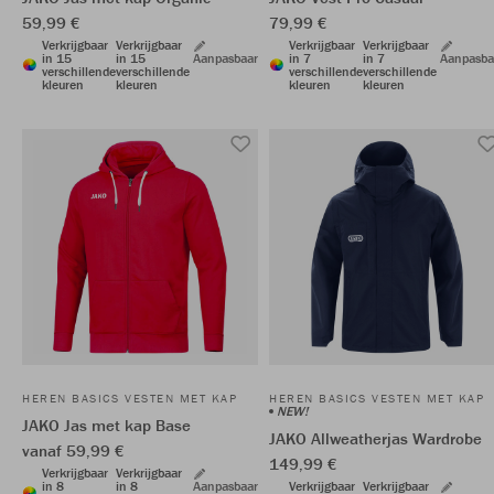
59,99 €
79,99 €
Verkrijgbaar
Verkrijgbaar
Verkrijgbaar
Verkrijgbaar
in 15
in 15
Aanpasbaar
in 7
in 7
Aanpasba
verschillende
verschillende
verschillende
verschillende
kleuren
kleuren
kleuren
kleuren
HEREN BASICS VESTEN MET KAP
HEREN BASICS VESTEN MET KAP
NEW!
JAKO Jas met kap Base
JAKO Allweatherjas Wardrobe
vanaf 59,99 €
149,99 €
Verkrijgbaar
Verkrijgbaar
in 8
in 8
Aanpasbaar
Verkrijgbaar
Verkrijgbaar