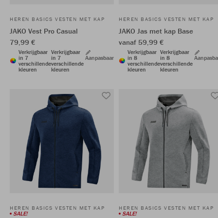
HEREN BASICS VESTEN MET KAP
HEREN BASICS VESTEN MET KAP
JAKO Vest Pro Casual
JAKO Jas met kap Base
79,99 €
vanaf 59,99 €
Verkrijgbaar
Verkrijgbaar
Verkrijgbaar
Verkrijgbaar
in 7
in 7
Aanpasbaar
in 8
in 8
Aanpasba
verschillende
verschillende
verschillende
verschillende
kleuren
kleuren
kleuren
kleuren
HEREN BASICS VESTEN MET KAP
HEREN BASICS VESTEN MET KAP
SALE!
SALE!