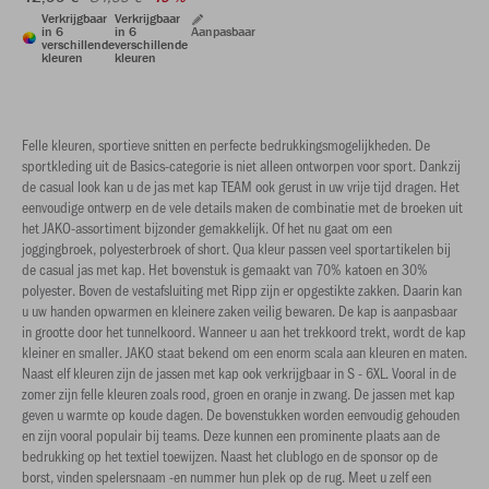
Verkrijgbaar
Verkrijgbaar
in 6
in 6
Aanpasbaar
verschillende
verschillende
kleuren
kleuren
Felle kleuren, sportieve snitten en perfecte bedrukkingsmogelijkheden. De
sportkleding uit de Basics-categorie is niet alleen ontworpen voor sport. Dankzij
de casual look kan u de jas met kap TEAM ook gerust in uw vrije tijd dragen. Het
eenvoudige ontwerp en de vele details maken de combinatie met de broeken uit
het JAKO-assortiment bijzonder gemakkelijk. Of het nu gaat om een
joggingbroek, polyesterbroek of short. Qua kleur passen veel sportartikelen bij
de casual jas met kap. Het bovenstuk is gemaakt van 70% katoen en 30%
polyester. Boven de vestafsluiting met Ripp zijn er opgestikte zakken. Daarin kan
u uw handen opwarmen en kleinere zaken veilig bewaren. De kap is aanpasbaar
in grootte door het tunnelkoord. Wanneer u aan het trekkoord trekt, wordt de kap
kleiner en smaller. JAKO staat bekend om een ​​enorm scala aan kleuren en maten.
Naast elf kleuren zijn de jassen met kap ook verkrijgbaar in S - 6XL. Vooral in de
zomer zijn felle kleuren zoals rood, groen en oranje in zwang. De jassen met kap
geven u warmte op koude dagen. De bovenstukken worden eenvoudig gehouden
en zijn vooral populair bij teams. Deze kunnen een prominente plaats aan de
bedrukking op het textiel toewijzen. Naast het clublogo en de sponsor op de
borst, vinden spelersnaam -en nummer hun plek op de rug. Meet u zelf een