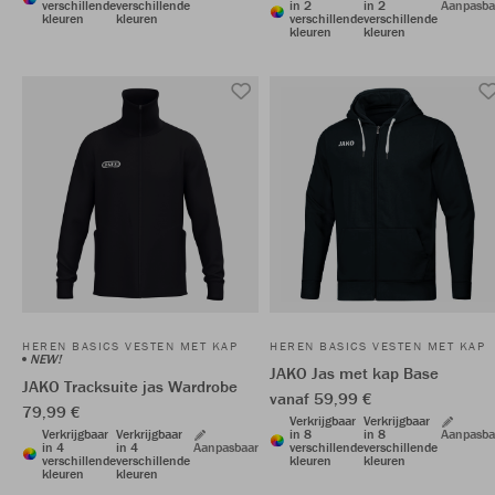
verschillende
verschillende
in 2
in 2
Aanpasba
kleuren
kleuren
verschillende
verschillende
kleuren
kleuren
HEREN BASICS VESTEN MET KAP
HEREN BASICS VESTEN MET KAP
NEW!
JAKO Jas met kap Base
JAKO Tracksuite jas Wardrobe
vanaf 59,99 €
79,99 €
Verkrijgbaar
Verkrijgbaar
Verkrijgbaar
Verkrijgbaar
in 8
in 8
Aanpasba
in 4
in 4
Aanpasbaar
verschillende
verschillende
verschillende
verschillende
kleuren
kleuren
kleuren
kleuren