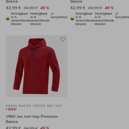
Basics
Basics
42,99 €
42,99 €
84,99 €
49 %
84,99 €
49 %
Verkrijgbaar
Verkrijgbaar
Verkrijgbaar
Verkrijgbaar
in 6
in 6
Aanpasbaar
in 6
in 6
Aanpasba
verschillende
verschillende
verschillende
verschillende
kleuren
kleuren
kleuren
kleuren
HEREN BASICS VESTEN MET KAP
SALE!
JAKO Jas met kap Premium
Basics
42,99 €
84,99 €
49 %