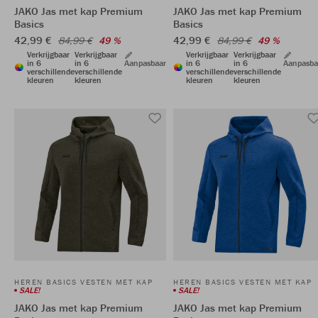
JAKO Jas met kap Premium
JAKO Jas met kap Premium
Basics
Basics
42,99 €
42,99 €
84,99 €
49 %
84,99 €
49 %
Verkrijgbaar
Verkrijgbaar
Verkrijgbaar
Verkrijgbaar
in 6
in 6
Aanpasbaar
in 6
in 6
Aanpasba
verschillende
verschillende
verschillende
verschillende
kleuren
kleuren
kleuren
kleuren
HEREN BASICS VESTEN MET KAP
HEREN BASICS VESTEN MET KAP
SALE!
SALE!
JAKO Jas met kap Premium
JAKO Jas met kap Premium