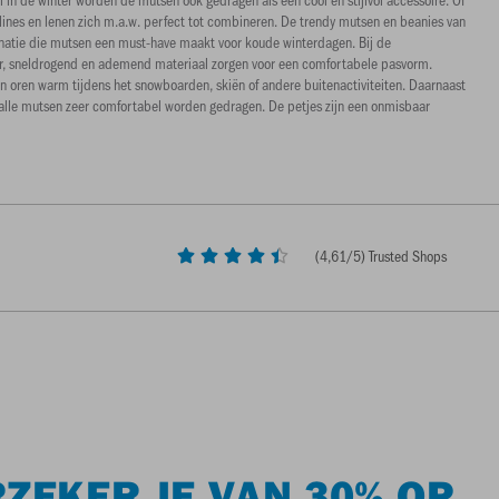
lines en lenen zich m.a.w. perfect tot combineren. De trendy mutsen en beanies van
inatie die mutsen een must-have maakt voor koude winterdagen. Bij de
uur, sneldrogend en ademend materiaal zorgen voor een comfortabele pasvorm.
en oren warm tijdens het snowboarden, skiën of andere buitenactiviteiten. Daarnaast
 alle mutsen zeer comfortabel worden gedragen. De petjes zijn een onmisbaar
(
4,61
/5) Trusted Shops
ZEKER JE VAN 30% OP