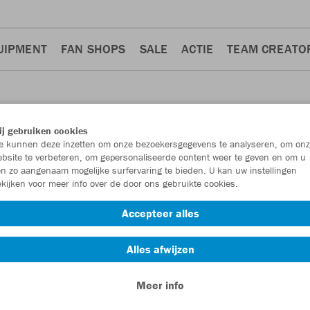
UIPMENT
FAN SHOPS
SALE
ACTIE
TEAM CREATO
j gebruiken cookies
 kunnen deze inzetten om onze bezoekersgegevens te analyseren, om onz
bsite te verbeteren, om gepersonaliseerde content weer te geven en om u
n zo aangenaam mogelijke surfervaring te bieden. U kan uw instellingen
kijken voor meer info over de door ons gebruikte cookies.
Accepteer alles
Alles afwijzen
Meer info