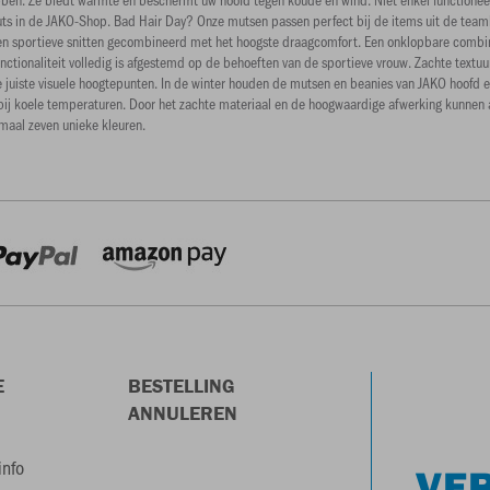
muts in de JAKO-Shop. Bad Hair Day? Onze mutsen passen perfect bij de items uit de team
ne en sportieve snitten gecombineerd met het hoogste draagcomfort. Een onklopbare comb
nctionaliteit volledig is afgestemd op de behoeften van de sportieve vrouw. Zachte text
e juiste visuele hoogtepunten. In de winter houden de mutsen en beanies van JAKO hoofd 
bij koele temperaturen. Door het zachte materiaal en de hoogwaardige afwerking kunnen
maal zeven unieke kleuren.
E
BESTELLING
ANNULEREN
info
VER