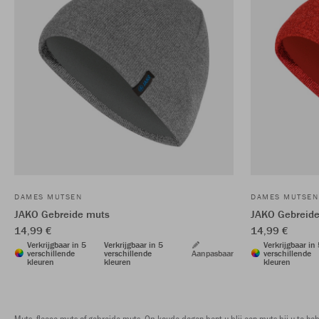
DAMES MUTSEN
DAMES MUTSEN
JAKO Gebreide muts
JAKO Gebreid
14,99 €
14,99 €
Verkrijgbaar in 5
Verkrijgbaar in 5
Verkrijgbaar in
verschillende
verschillende
Aanpasbaar
verschillende
kleuren
kleuren
kleuren
Muts, fleece muts of gebreide muts. Op koude dagen bent u blij een muts bij u te he