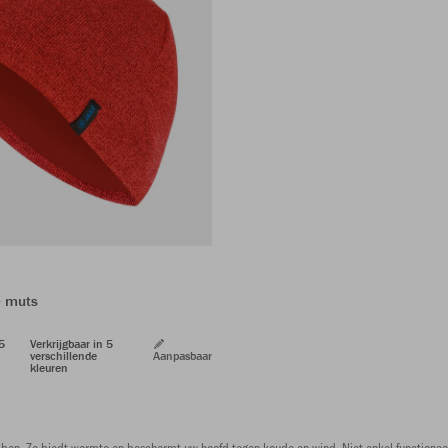
e muts
 5
Verkrijgbaar in 5
verschillende
Aanpasbaar
kleuren
bben. Ze biedt warmte en beschermt uw hoofd tegen koude en wind. Niet enkel functioneel 