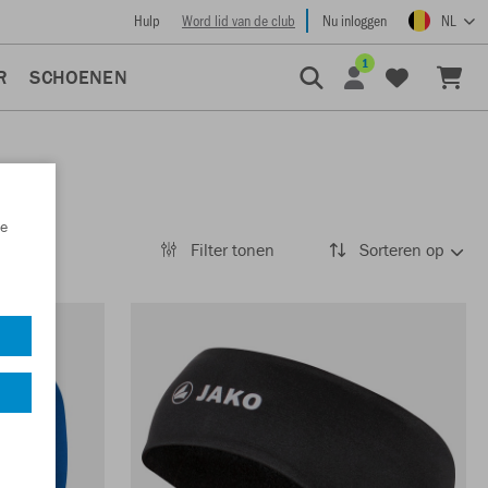
Hulp
Word lid van de club
Nu inloggen
NL
1
R
SCHOENEN
e
Filter tonen
Sorteren op