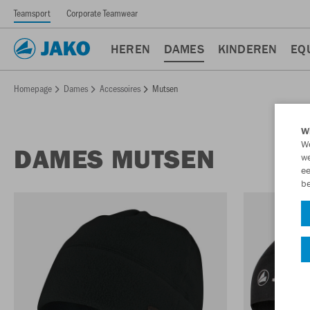
Teamsport
Corporate Teamwear
HEREN
DAMES
KINDEREN
EQ
Homepage
Dames
Accessoires
Mutsen
Wi
We
DAMES MUTSEN
we
ee
be