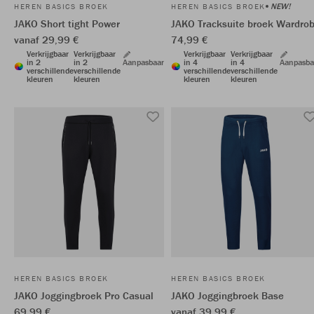
NEW!
HEREN BASICS BROEK
HEREN BASICS BROEK
JAKO Short tight Power
JAKO Tracksuite broek Wardro
vanaf 29,99 €
74,99 €
Verkrijgbaar
Verkrijgbaar
Verkrijgbaar
Verkrijgbaar
in 2
in 2
Aanpasbaar
in 4
in 4
Aanpasba
verschillende
verschillende
verschillende
verschillende
kleuren
kleuren
kleuren
kleuren
HEREN BASICS BROEK
HEREN BASICS BROEK
JAKO Joggingbroek Pro Casual
JAKO Joggingbroek Base
69,99 €
vanaf 39,99 €