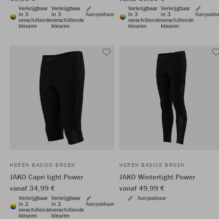
Verkrijgbaar
Verkrijgbaar
Verkrijgbaar
Verkrijgbaar
in 3
in 3
Aanpasbaar
in 3
in 3
Aanpasba
verschillende
verschillende
verschillende
verschillende
kleuren
kleuren
kleuren
kleuren
HEREN BASICS BROEK
HEREN BASICS BROEK
JAKO Capri tight Power
JAKO Wintertight Power
vanaf 34,99 €
vanaf 49,99 €
Verkrijgbaar
Verkrijgbaar
Aanpasbaar
in 2
in 2
Aanpasbaar
verschillende
verschillende
kleuren
kleuren