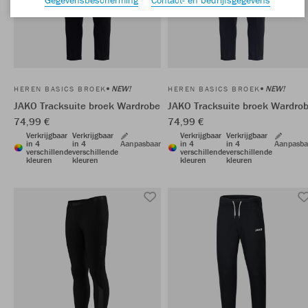
NEW!
NEW!
HEREN BASICS BROEK
HEREN BASICS BROEK
JAKO Tracksuite broek Wardrobe
JAKO Tracksuite broek Wardro
74,99 €
74,99 €
Verkrijgbaar
Verkrijgbaar
Verkrijgbaar
Verkrijgbaar
in 4
in 4
Aanpasbaar
in 4
in 4
Aanpasba
verschillende
verschillende
verschillende
verschillende
kleuren
kleuren
kleuren
kleuren