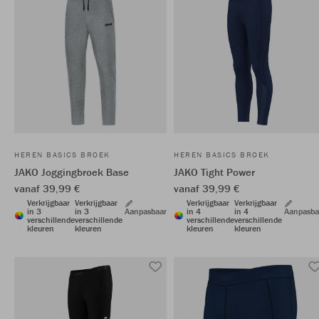
HEREN BASICS BROEK
HEREN BASICS BROEK
JAKO Joggingbroek Base
JAKO Tight Power
vanaf 39,99 €
vanaf 39,99 €
Verkrijgbaar
Verkrijgbaar
Verkrijgbaar
Verkrijgbaar
in 3
in 3
Aanpasbaar
in 4
in 4
Aanpasba
verschillende
verschillende
verschillende
verschillende
kleuren
kleuren
kleuren
kleuren