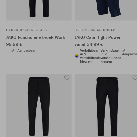
HEREN BASICS BROEK
HEREN BASICS BROEK
JAKO Functionele broek Work
JAKO Capri tight Power
99,99 €
vanaf 34,99 €
Aanpasbaar
Verkrijgbaar
Verkrijgbaar
in 2
in 2
Aanpasba
verschillende
verschillende
kleuren
kleuren