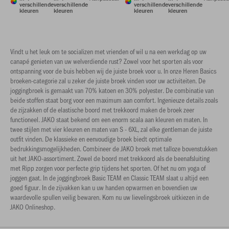
verschillende
verschillende
verschillende
verschillende
kleuren
kleuren
kleuren
kleuren
Vindt u het leuk om te socializen met vrienden of wil u na een werkdag op uw
canapé genieten van uw welverdiende rust? Zowel voor het sporten als voor
ontspanning voor de buis hebben wij de juiste broek voor u. In onze Heren Basics
broeken-categorie zal u zeker de juiste broek vinden voor uw activiteiten. De
joggingbroek is gemaakt van 70% katoen en 30% polyester. De combinatie van
beide stoffen staat borg voor een maximum aan comfort. Ingenieuze details zoals
de zijzakken of de elastische boord met trekkoord maken de broek zeer
functioneel. JAKO staat bekend om een ​​enorm scala aan kleuren en maten. In
twee stijlen met vier kleuren en maten van S - 6XL, zal elke gentleman de juiste
outfit vinden. De klassieke en eenvoudige broek biedt optimale
bedrukkingsmogelijkheden. Combineer de JAKO broek met talloze bovenstukken
uit het JAKO-assortiment. Zowel de boord met trekkoord als de beenafsluiting
met Ripp zorgen voor perfecte grip tijdens het sporten. Of het nu om yoga of
joggen gaat. In de joggingbroek Basic TEAM en Classic TEAM slaat u altijd een
goed figuur. In de zijvakken kan u uw handen opwarmen en bovendien uw
waardevolle spullen veilig bewaren. Kom nu uw lievelingsbroek uitkiezen in de
JAKO Onlineshop.