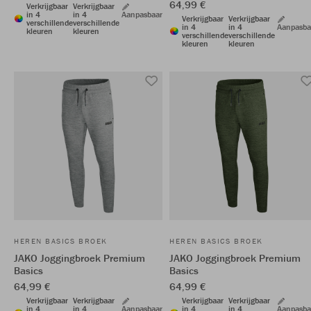
64,99 €
Verkrijgbaar
Verkrijgbaar
in 4
in 4
Aanpasbaar
Verkrijgbaar
Verkrijgbaar
verschillende
verschillende
in 4
in 4
Aanpasba
kleuren
kleuren
verschillende
verschillende
kleuren
kleuren
HEREN BASICS BROEK
HEREN BASICS BROEK
JAKO Joggingbroek Premium
JAKO Joggingbroek Premium
Basics
Basics
64,99 €
64,99 €
Verkrijgbaar
Verkrijgbaar
Verkrijgbaar
Verkrijgbaar
in 4
in 4
Aanpasbaar
in 4
in 4
Aanpasba