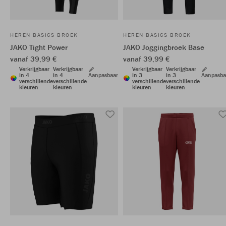
HEREN BASICS BROEK
HEREN BASICS BROEK
JAKO Tight Power
JAKO Joggingbroek Base
vanaf 39,99 €
vanaf 39,99 €
Verkrijgbaar
Verkrijgbaar
Verkrijgbaar
Verkrijgbaar
in 4
in 4
Aanpasbaar
in 3
in 3
Aanpasba
verschillende
verschillende
verschillende
verschillende
kleuren
kleuren
kleuren
kleuren