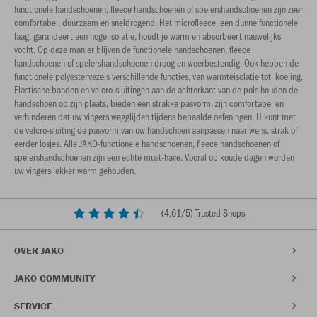
functionele handschoenen, fleece handschoenen of spelershandschoenen zijn zeer
comfortabel, duurzaam en sneldrogend. Het microfleece, een dunne functionele
laag, garandeert een hoge isolatie, houdt je warm en absorbeert nauwelijks
vocht. Op deze manier blijven de functionele handschoenen, fleece
handschoenen of spelershandschoenen droog en weerbestendig. Ook hebben de
functionele polyestervezels verschillende functies, van warmteisolatie tot koeling.
Elastische banden en velcro-sluitingen aan de achterkant van de pols houden de
handschoen op zijn plaats, bieden een strakke pasvorm, zijn comfortabel en
verhinderen dat uw vingers wegglijden tijdens bepaalde oefeningen. U kunt met
de velcro-sluiting de pasvorm van uw handschoen aanpassen naar wens, strak of
eerder losjes. Alle JAKO-functionele handschoenen, fleece handschoenen of
spelershandschoenen zijn een echte must-have. Vooral op koude dagen worden
uw vingers lekker warm gehouden.
(
4,61
/5) Trusted Shops
OVER JAKO
JAKO COMMUNITY
SERVICE